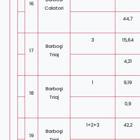
16
Calatori
44,7
3
15,64
Barboşi
17
Triaj
4,21
1
9,19
Barboşi
18
Triaj
0,9
1+2+3
42,2
Barboşi
19
Triaj