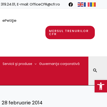
 319.24.01
, E-mail:
OfficeCFR@cfr.ro
ePetiţie
MERSUL TRENURILOR
CFR
Servicii şi produse
Guvernanţa corporativă
Searc
Op
 – 28 februarie 2014