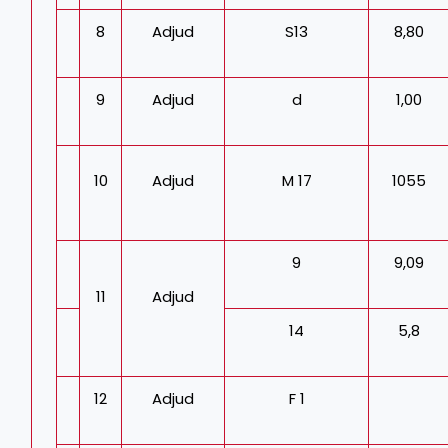
8
Adjud
S13
8,80
9
Adjud
d
1,00
10
Adjud
M 17
1055
9
9,09
11
Adjud
14
5,8
12
Adjud
F 1