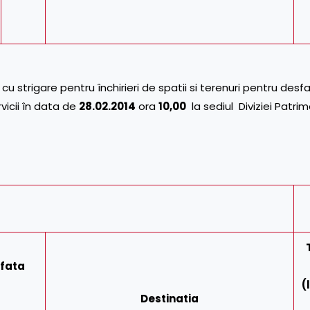
igare pentru închirieri de spatii si terenuri pentru desf
rvicii în data de
28.02.2014
ora
10,00
la sediul Diviziei Patrim
fata
(
Destinatia