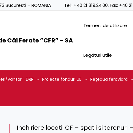
0873 București – ROMANIA
Tel.:
+40 21 319.24.00
, Fax:
+40 21
Termeni de utilizare
e Căi Ferate ”CFR” – SA
Legături utile
ieri/Vanzari
DRR
Proiecte fonduri UE
Reţeaua feroviară
Inchiriere locatii CF – spatii si terenuri