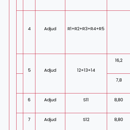
4
Adjud
R1+R2+R3+R4+R5
16,2
5
Adjud
12+13+14
7,8
6
Adjud
S11
8,80
7
Adjud
S12
8,80