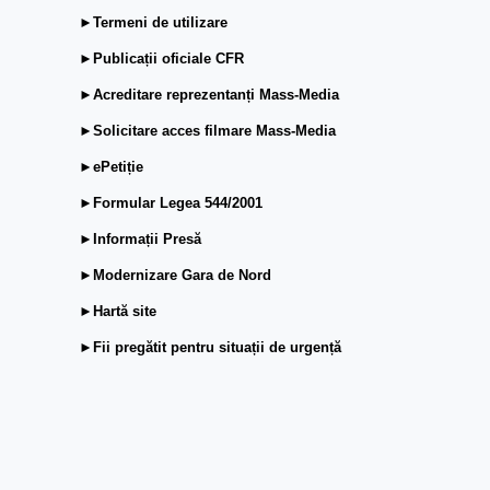
►Termeni de utilizare
►Publicații oficiale CFR
►Acreditare reprezentanți Mass-Media
►Solicitare acces filmare Mass-Media
►ePetiție
►Formular Legea 544/2001
►Informații Presă
►Modernizare Gara de Nord
►Hartă site
►Fii pregătit pentru situații de urgență