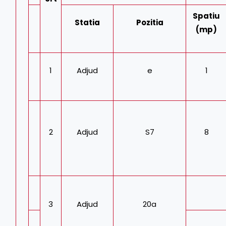
Spatiu
Statia
Pozitia
(mp)
1
Adjud
e
1
2
Adjud
S7
8
3
Adjud
20a