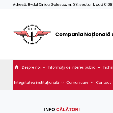
Skip
Adresă:
B-dul Dinicu Golescu, nr. 38, sector 1, cod 01
to
content
Compania Națională d
Despre noi
Informaţii de interes public
Inchir
Integritatea instituțională
Comunicare
Contact
INFO
CĂLĂTORI