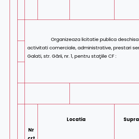
Organizeaza licitatie publica deschisa cu str
activitati comerciale, administrative, prestari se
Galati, str. Gării, nr. 1, pentru staţiile CF :
Locatia
Supra
Nr
crt