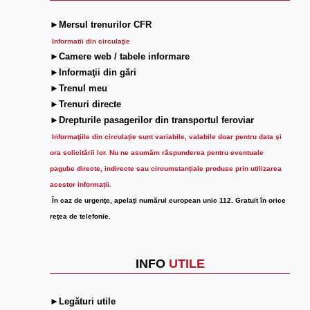
►Mersul trenurilor CFR
Informatii din circulaţie
►Camere web / tabele informare
►Informaţii din gări
►Trenul meu
►Trenuri directe
►Drepturile pasagerilor din transportul feroviar
Informaţiile din circulaţie sunt variabile, valabile doar pentru data şi
ora solicitării lor.
Nu ne asumăm răspunderea pentru eventuale
pagube directe, indirecte sau circumstanțiale produse prin utilizarea
acestor informații.
În caz de urgenţe, apelaţi numărul european unic 112. Gratuit în orice
reţea de telefonie.
INFO
UTILE
►Legături utile