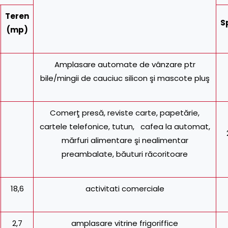
Teren
S
(mp)
Amplasare automate de vânzare ptr
bile/mingii de cauciuc silicon şi mascote pluş
Comerţ presă, reviste carte, papetărie,
cartele telefonice, tutun, cafea la automat,
mărfuri alimentare şi nealimentar
preambalate, băuturi răcoritoare
18,6
activitati comerciale
2,7
amplasare vitrine frigoriffice