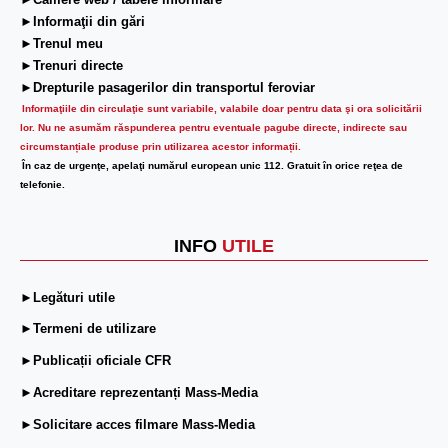
►Camere web / tabele informare
►Informaţii din gări
►Trenul meu
►Trenuri directe
►Drepturile pasagerilor din transportul feroviar
Informaţiile din circulaţie sunt variabile, valabile doar pentru data şi ora solicitării
lor.
Nu ne asumăm răspunderea pentru eventuale pagube directe, indirecte sau
circumstanțiale produse prin utilizarea acestor informații.
În caz de urgenţe, apelaţi numărul european unic 112. Gratuit în orice reţea de
telefonie.
INFO
UTILE
►Legături utile
►Termeni de utilizare
►Publicații oficiale CFR
►Acreditare reprezentanți Mass-Media
►Solicitare acces filmare Mass-Media