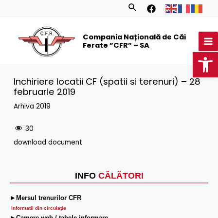
Skip
Search
to
MA
content
Compania Națională de Căi
M
Ferate ”CFR” – SA
Op
Inchiriere locatii CF (spatii si terenuri) – 28
februarie 2019
Arhiva 2019
30
download document
INFO
CĂLĂTORI
►Mersul trenurilor CFR
Informatii din circulaţie