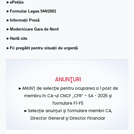
►ePetiție
►Formular Legea 544/2001
►Informații Presă
►Modernizare Gara de Nord
►Hartă site
►Fii pregătit pentru situații de urgență
ANUNŢURI
►ANUNȚ de selecție pentru ocuparea a 1 post de
membru în CA-ul CNCF „CFR” – SA - 2025 și
formulare F1-F5
►Selecție anunțuri și formulare membri CA,
Director General și Director Financiar