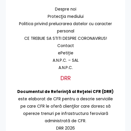
Despre noi
Protecţia mediului
Politica privind prelucrarea datelor cu caracter
personal
CE TREBUIE SA STITI DESPRE CORONAVIRUS!
Contact
ePetiție
A.N.P.C. – SAL
A.N.P.C.
DRR
Documentul de Referinţă al Reţelei CFR (DRR)
este elaborat de CFR pentru a descrie serviciile
pe care CFR le oferă clienţilor care doresc să
opereze trenuri pe infrastructura feroviară
administrată de CFR.
DRR 2026