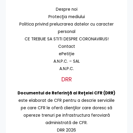
Despre noi
Protecţia mediului
Politica privind prelucrarea datelor cu caracter
personal
CE TREBUIE SA STITI DESPRE CORONAVIRUS!
Contact
ePetiție
A.N.P.C. – SAL
A.N.P.C.
DRR
Documentul de Referinţă al Reţelei CFR (DRR)
este elaborat de CFR pentru a descrie serviciile
pe care CFR le oferă clienţilor care doresc să
opereze trenuri pe infrastructura feroviară
administrată de CFR.
DRR 2026