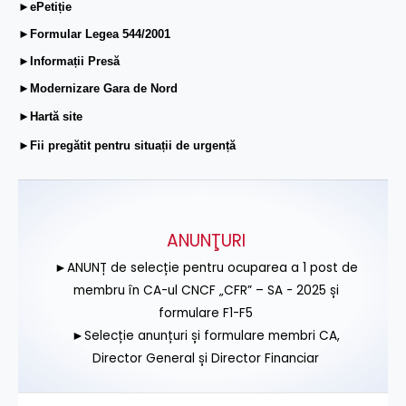
►ePetiție
►Formular Legea 544/2001
►Informații Presă
►Modernizare Gara de Nord
►Hartă site
►Fii pregătit pentru situații de urgență
ANUNŢURI
►ANUNȚ de selecție pentru ocuparea a 1 post de
membru în CA-ul CNCF „CFR” – SA - 2025 și
formulare F1-F5
►Selecție anunțuri și formulare membri CA,
Director General și Director Financiar