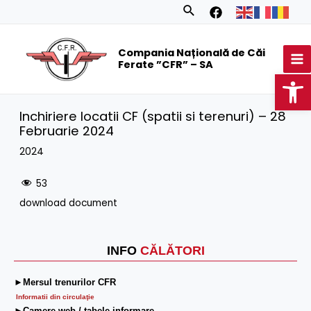
Skip
Search
to
MA
content
Compania Națională de Căi
M
Ferate ”CFR” – SA
Op
Inchiriere locatii CF (spatii si terenuri) – 28
Februarie 2024
2024
53
download document
INFO
CĂLĂTORI
►Mersul trenurilor CFR
Informatii din circulaţie