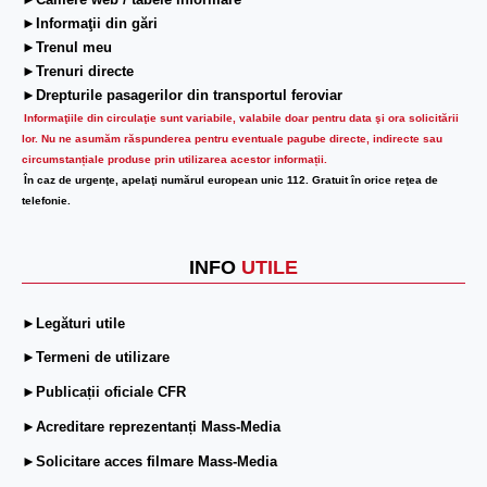
►Camere web / tabele informare
►Informaţii din gări
►Trenul meu
►Trenuri directe
►Drepturile pasagerilor din transportul feroviar
Informaţiile din circulaţie sunt variabile, valabile doar pentru data şi ora solicitării
lor.
Nu ne asumăm răspunderea pentru eventuale pagube directe, indirecte sau
circumstanțiale produse prin utilizarea acestor informații.
În caz de urgenţe, apelaţi numărul european unic 112. Gratuit în orice reţea de
telefonie.
INFO
UTILE
►Legături utile
►Termeni de utilizare
►Publicații oficiale CFR
►Acreditare reprezentanți Mass-Media
►Solicitare acces filmare Mass-Media