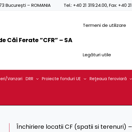
0873 București – ROMANIA
Tel.:
+40 21 319.24.00
, Fax:
+40 21
Termeni de utilizare
e Căi Ferate ”CFR” – SA
Legături utile
ieri/Vanzari
DRR
Proiecte fonduri UE
Reţeaua feroviară
Închiriere locatii CF (spatii si terenuri) –