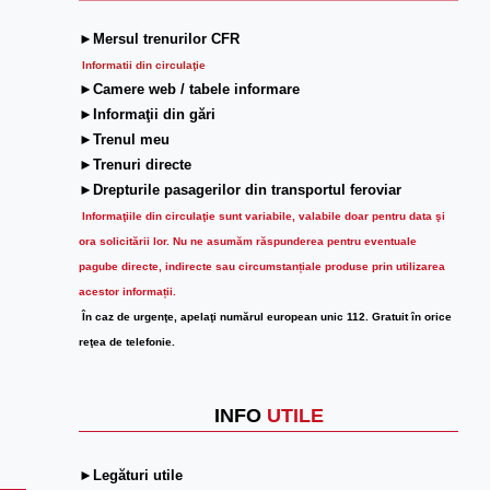
►Mersul trenurilor CFR
Informatii din circulaţie
►Camere web / tabele informare
►Informaţii din gări
►Trenul meu
►Trenuri directe
►Drepturile pasagerilor din transportul feroviar
Informaţiile din circulaţie sunt variabile, valabile doar pentru data şi
ora solicitării lor.
Nu ne asumăm răspunderea pentru eventuale
pagube directe, indirecte sau circumstanțiale produse prin utilizarea
acestor informații.
În caz de urgenţe, apelaţi numărul european unic 112. Gratuit în orice
reţea de telefonie.
INFO
UTILE
►Legături utile