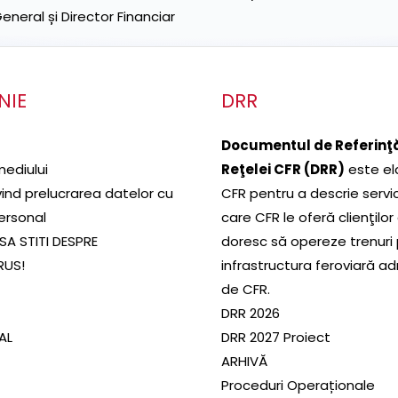
neral și Director Financiar
NIE
DRR
Documentul de Referinţă
mediului
Reţelei CFR (DRR)
este el
ivind prelucrarea datelor cu
CFR pentru a descrie servic
ersonal
care CFR le oferă clienţilor
SA STITI DESPRE
doresc să opereze trenuri
RUS!
infrastructura feroviară a
de CFR.
DRR 2026
SAL
DRR 2027 Proiect
ARHIVĂ
Proceduri Operaționale