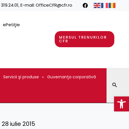
 319.24.01
, E-mail:
OfficeCFR@cfr.ro
ePetiţie
MERSUL TRENURILOR
CFR
Servicii şi produse
Guvernanţa corporativă
Searc
Op
 28 iulie 2015