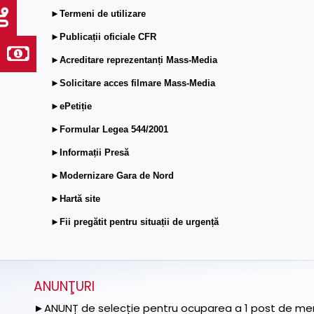
►Termeni de utilizare
►Publicații oficiale CFR
►Acreditare reprezentanți Mass-Media
►Solicitare acces filmare Mass-Media
►ePetiție
►Formular Legea 544/2001
►Informații Presă
►Modernizare Gara de Nord
►Hartă site
►Fii pregătit pentru situații de urgență
ANUNŢURI
►ANUNȚ de selecție pentru ocuparea a 1 post de memb