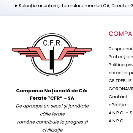
►Selecție anunțuri și formulare membri CA, Director Ge
COMPA
Despre noi
Protecţia 
Politica pr
caracter p
CE TREBUIE 
CORONAVI
Compania Națională de Căi
Contact
Ferate ”CFR” – SA
ePetiție
De aproape un secol și jumătate
A.N.P.C. – 
căile ferate
A.N.P.C.
române contribuie la progres și
civilizație