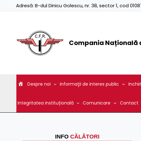
Skip
Adresă:
B-dul Dinicu Golescu, nr. 38, sector 1, cod 01
to
content
Compania Națională d
Despre noi
Informaţii de interes public
Inchir
Integritatea instituțională
Comunicare
Contact
INFO
CĂLĂTORI