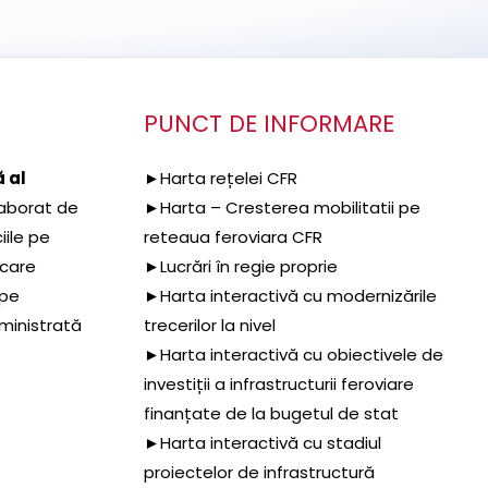
PUNCT DE INFORMARE
 al
►Harta rețelei CFR
aborat de
►Harta – Cresterea mobilitatii pe
iile pe
reteaua feroviara CFR
 care
►Lucrări în regie proprie
 pe
►Harta interactivă cu modernizările
dministrată
trecerilor la nivel
►Harta interactivă cu obiectivele de
investiții a infrastructurii feroviare
finanțate de la bugetul de stat
►Harta interactivă cu stadiul
proiectelor de infrastructură