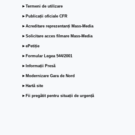
►Termeni de utilizare
►Publicații oficiale CFR
►Acreditare reprezentanți Mass-Media
►Solicitare acces filmare Mass-Media
►ePetiție
►Formular Legea 544/2001
►Informații Presă
►Modernizare Gara de Nord
►Hartă site
►Fii pregătit pentru situații de urgență