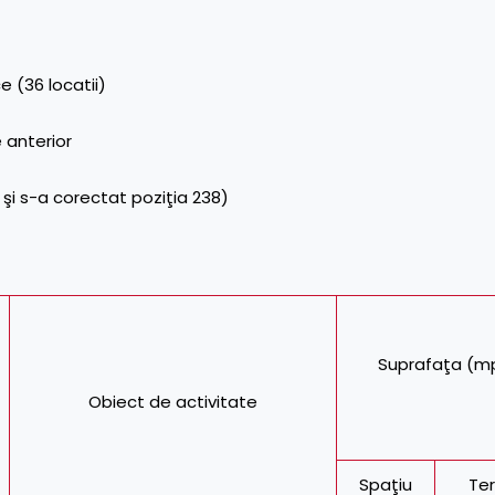
e (36 locatii)
 anterior
ă şi s-a corectat poziţia 238)
Suprafaţa (m
Obiect de activitate
Spaţiu
Te