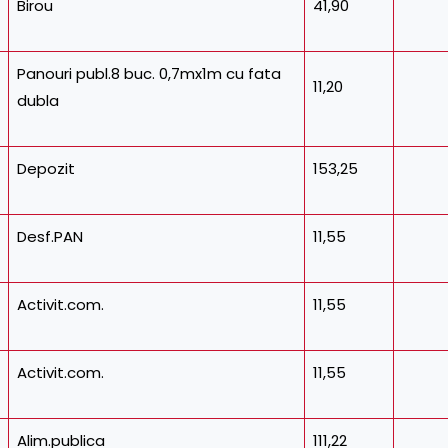
Birou
41,90
Panouri publ.8 buc. 0,7mx1m cu fata
11,20
dubla
Depozit
153,25
Desf.PAN
11,55
Activit.com.
11,55
Activit.com.
11,55
Alim.publica
111,22