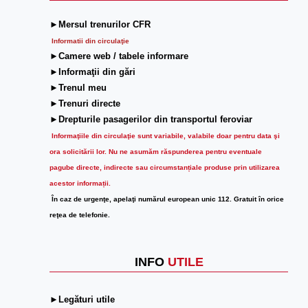
►Mersul trenurilor CFR
Informatii din circulaţie
►Camere web / tabele informare
►Informaţii din gări
►Trenul meu
►Trenuri directe
►Drepturile pasagerilor din transportul feroviar
Informaţiile din circulaţie sunt variabile, valabile doar pentru data şi
ora solicitării lor.
Nu ne asumăm răspunderea pentru eventuale
pagube directe, indirecte sau circumstanțiale produse prin utilizarea
acestor informații.
În caz de urgenţe, apelaţi numărul european unic 112. Gratuit în orice
reţea de telefonie.
INFO
UTILE
►Legături utile