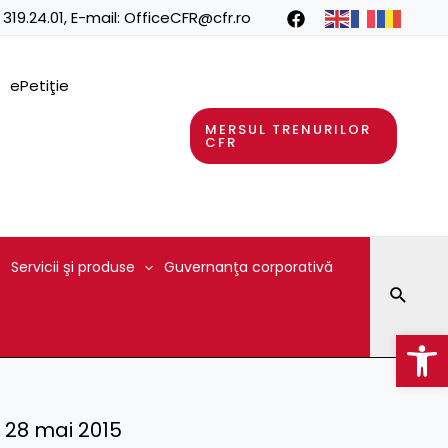
 319.24.01
, E-mail:
OfficeCFR@cfr.ro
ePetiţie
MERSUL TRENURILOR
CFR
Servicii şi produse
Guvernanţa corporativă
Searc
Op
 – 28 mai 2015