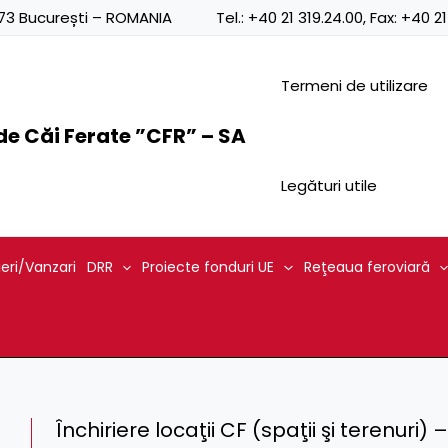
0873 București – ROMANIA
Tel.:
+40 21 319.24.00
, Fax:
+40 21
Termeni de utilizare
e Căi Ferate ”CFR” – SA
Legături utile
ieri/Vanzari
DRR
Proiecte fonduri UE
Reţeaua feroviară
Închiriere locaţii CF (spaţii şi terenuri)