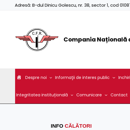
Skip
Adresă:
B-dul Dinicu Golescu, nr. 38, sector 1, cod 01
to
content
Compania Națională d
Despre noi
Informaţii de interes public
Inchir
Integritatea instituțională
Comunicare
Contact
INFO
CĂLĂTORI