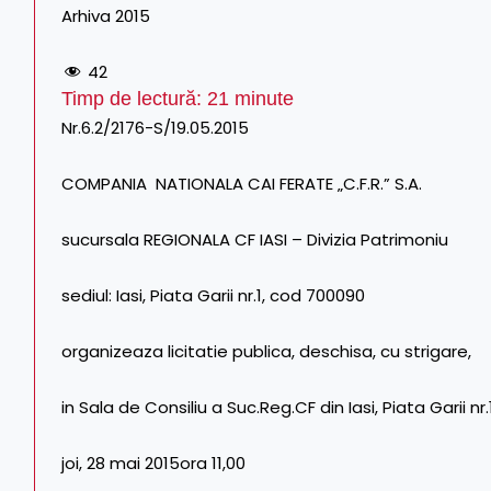
Arhiva 2015
42
Timp de lectură:
21
minute
Nr.6.2/2176-S/19.05.2015
COMPANIA NATIONALA CAI FERATE „C.F.R.” S.A.
sucursala REGIONALA CF IASI – Divizia Patrimoniu
sediul: Iasi, Piata Garii nr.1, cod 700090
organizeaza licitatie publica, deschisa, cu strigare,
in Sala de Consiliu a Suc.Reg.CF din Iasi, Piata Garii nr.1
joi, 28 mai 2015ora 11,00