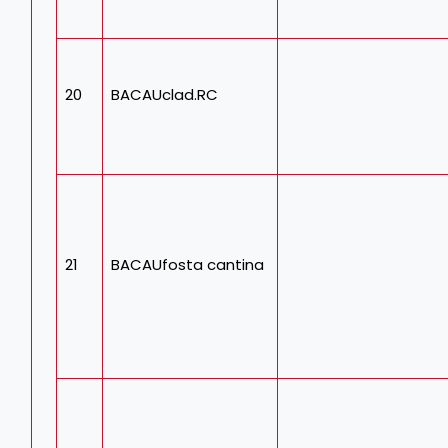
20
BACAUclad.RC
21
BACAUfosta cantina