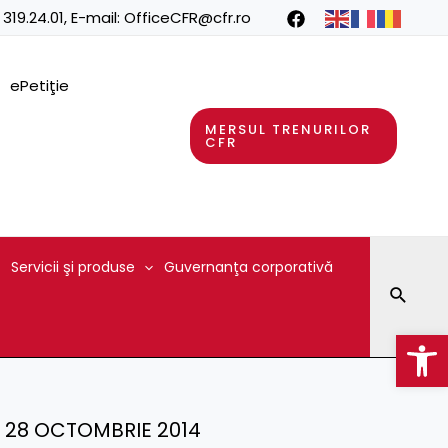
 319.24.01
, E-mail:
OfficeCFR@cfr.ro
ePetiţie
MERSUL TRENURILOR
CFR
Servicii şi produse
Guvernanţa corporativă
Searc
Op
i) – 28 OCTOMBRIE 2014