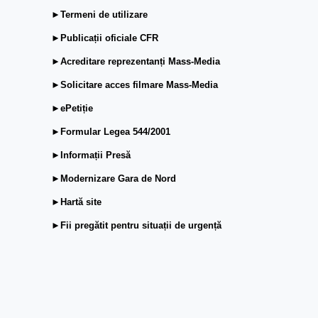
►Termeni de utilizare
►Publicații oficiale CFR
►Acreditare reprezentanți Mass-Media
►Solicitare acces filmare Mass-Media
►ePetiție
►Formular Legea 544/2001
►Informații Presă
►Modernizare Gara de Nord
►Hartă site
►Fii pregătit pentru situații de urgență