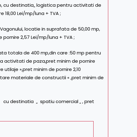
, cu destinatia„ logistica pentru activitati de
re 18,00 Lei/mp/luna + TVA ;
r.Vagonului, locatie in suprafata de 50,00 mp,
e pornire 2,57 Lei/mp/luna + TVA ;
fata totala de 400 mp,din care :50 mp pentru
a activitati de paza,pret minim de pornire
 utilaje »,pret minim de pornire 2,10
tare materiale de constructii « ,pret minim de
, cu destinatia „ spatiu comercial „ , pret