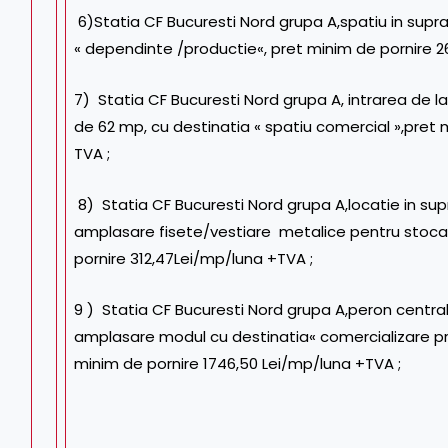
6)Statia CF Bucuresti Nord grupa A,spatiu in supr
« dependinte /productie«, pret minim de pornire 2
7) Statia CF Bucuresti Nord grupa A, intrarea de 
de 62 mp, cu destinatia « spatiu comercial »,pret
TVA ;
8) Statia CF Bucuresti Nord grupa A,locatie in su
amplasare fisete/vestiare metalice pentru stocar
pornire 312,47Lei/mp/luna +TVA ;
9 ) Statia CF Bucuresti Nord grupa A,peron central
amplasare modul cu destinatia« comercializare p
minim de pornire 1746,50 Lei/mp/luna +TVA ;