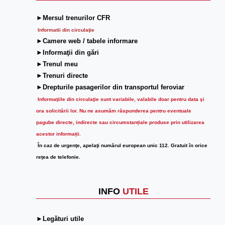
►Mersul trenurilor CFR
Informatii din circulaţie
►Camere web / tabele informare
►Informaţii din gări
►Trenul meu
►Trenuri directe
►Drepturile pasagerilor din transportul feroviar
Informaţiile din circulaţie sunt variabile, valabile doar pentru data şi
ora solicitării lor.
Nu ne asumăm răspunderea pentru eventuale
pagube directe, indirecte sau circumstanțiale produse prin utilizarea
acestor informații.
În caz de urgenţe, apelaţi numărul european unic 112. Gratuit în orice
reţea de telefonie.
INFO
UTILE
►Legături utile