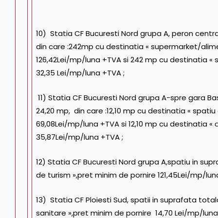
10) Statia CF Bucuresti Nord grupa A, peron centra
din care :242mp cu destinatia « supermarket/alime
126,42Lei/mp/luna +TVA si 242 mp cu destinatia « s
32,35 Lei/mp/luna +TVA ;
11) Statia CF Bucuresti Nord grupa A-spre gara Ba
24,20 mp, din care :12,10 mp cu destinatia « spatiu
69,08Lei/mp/luna +TVA si 12,10 mp cu destinatia « 
35,87Lei/mp/luna +TVA ;
12) Statia CF Bucuresti Nord grupa A,spatiu in sup
de turism »,pret minim de pornire 121,45Lei/mp/lun
13) Statia CF Ploiesti Sud, spatii in suprafata tota
sanitare »,pret minim de pornire 14,70 Lei/mp/luna