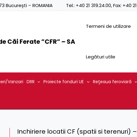
0873 București – ROMANIA
Tel.:
+40 21 319.24.00
, Fax:
+40 21
Termeni de utilizare
e Căi Ferate ”CFR” – SA
Legături utile
ieri/Vanzari
DRR
Proiecte fonduri UE
Reţeaua feroviară
Inchiriere locatii CF (spatii si terenur