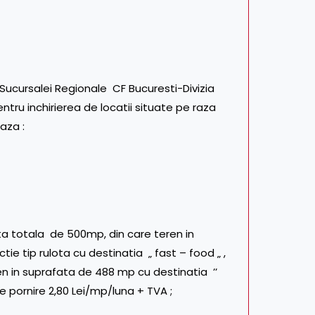
l Sucursalei Regionale CF Bucuresti-Divizia
pentru inchirierea de locatii situate pe raza
aza :
ata totala de 500mp, din care teren in
e tip rulota cu destinatia „ fast – food „ ,
en in suprafata de 488 mp cu destinatia ’’
e pornire 2,80 Lei/mp/luna + TVA ;