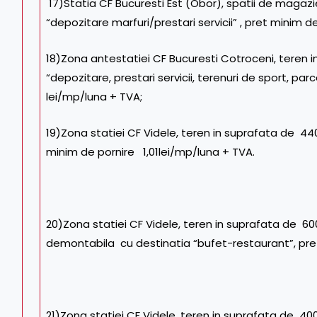
17)Statia CF Bucuresti Est (Obor), spatii de magazi
“depozitare marfuri/prestari servicii” , pret minim d
18)Zona antestatiei CF Bucuresti Cotroceni, teren 
“depozitare, prestari servicii, terenuri de sport, p
lei/mp/luna + TVA;
19)Zona statiei CF Videle, teren in suprafata de 44
minim de pornire 1,01lei/mp/luna + TVA.
20)Zona statiei CF Videle, teren in suprafata de 
demontabila cu destinatia “bufet-restaurant”, pre
21)Zona statiei CF Videle, teren in suprafata de 400