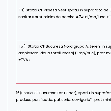
14) Statia CF Ploiesti Vest,spatiu in suprafata de
sanitar »,pret minim de pornire 4,74Lei/mp/luna +T
15 ) Statia CF Bucuresti Nord grupa A, teren in s
amplasare doua fotolii masaj (1 mp/buc), pret mi
+TVA ;
16)Statia CF Bucuresti Est (Obor), spatiu in supraf
produse panificatie, patiserie, covrigarie” , pret mi