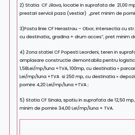
2) Statia CF Jilava, locatie in suprafata de 21,00 mp
prestari servicii paza (vestiar) „pret minim de porni
3)Fosta linie CF Herastrau – Obor, intersectia cu st
cu destinatia„ gradina + drum acces’’, pret minim d
4) Zona statiei CF Popesti Leordeni, teren in supra
amplasare constructie demontabila pentru logistic
1,58Lei/mp/luna +TVA, 100mp, cu destinatia « parcare
Lei/mp/luna +TVA si 250 mp, cu destinatia « depozi
pornire 4,20 Lei/mp/luna +TVA ;
5) Statia CF Sinaia, spatiu in suprafata de 12,50 mp
minim de pornire 34,00 Lei/mp/luna + TVA.