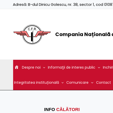
Skip
Adresă:
B-dul Dinicu Golescu, nr. 38, sector 1, cod 01
to
content
Compania Națională d
Despre noi
Informaţii de interes public
Inchir
Integritatea instituțională
Comunicare
Contact
INFO
CĂLĂTORI