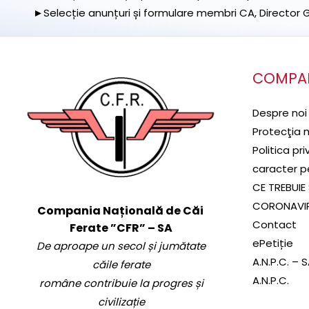
►Selecție anunțuri și formulare membri CA, Director Ge
COMPA
Despre noi
Protecţia 
Politica pr
caracter p
CE TREBUIE 
CORONAVI
Compania Națională de Căi
Contact
Ferate ”CFR” – SA
ePetiție
De aproape un secol și jumătate
A.N.P.C. – 
căile ferate
A.N.P.C.
române contribuie la progres și
civilizație