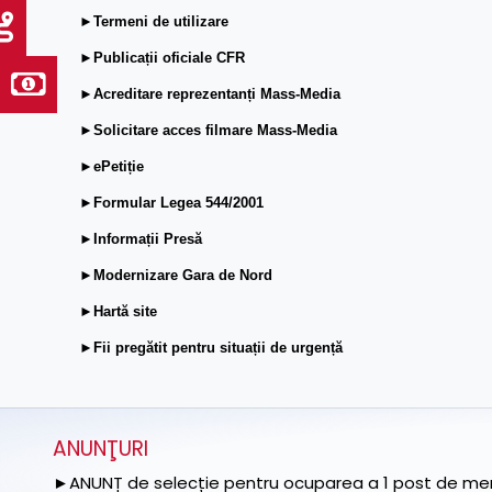
►Termeni de utilizare
►Publicații oficiale CFR
►Acreditare reprezentanți Mass-Media
►Solicitare acces filmare Mass-Media
►ePetiție
►Formular Legea 544/2001
►Informații Presă
►Modernizare Gara de Nord
►Hartă site
►Fii pregătit pentru situații de urgență
ANUNŢURI
►ANUNȚ de selecție pentru ocuparea a 1 post de memb