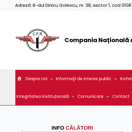
Skip
Adresă:
B-dul Dinicu Golescu, nr. 38, sector 1, cod 01
to
content
Compania Națională d
Despre noi
Informaţii de interes public
Inchir
Integritatea instituțională
Comunicare
Contact
INFO
CĂLĂTORI