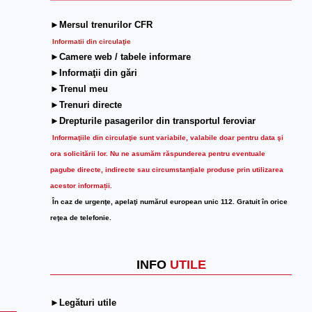
►Mersul trenurilor CFR
Informatii din circulaţie
►Camere web / tabele informare
►Informaţii din gări
►Trenul meu
►Trenuri directe
►Drepturile pasagerilor din transportul feroviar
Informaţiile din circulaţie sunt variabile, valabile doar pentru data şi
ora solicitării lor.
Nu ne asumăm răspunderea pentru eventuale
pagube directe, indirecte sau circumstanțiale produse prin utilizarea
acestor informații.
În caz de urgenţe, apelaţi numărul european unic 112. Gratuit în orice
reţea de telefonie.
INFO
UTILE
►Legături utile