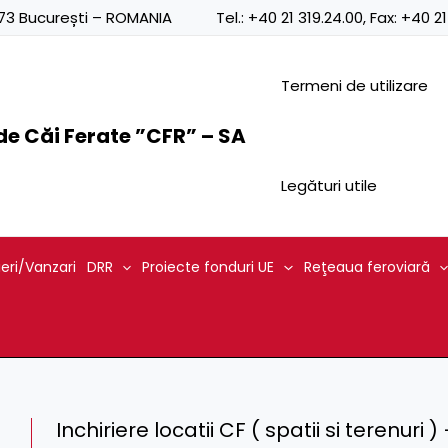
0873 București – ROMANIA
Tel.:
+40 21 319.24.00
, Fax:
+40 21
Termeni de utilizare
e Căi Ferate ”CFR” – SA
Legături utile
ieri/Vanzari
DRR
Proiecte fonduri UE
Reţeaua feroviară
Inchiriere locatii CF ( spatii si terenuri