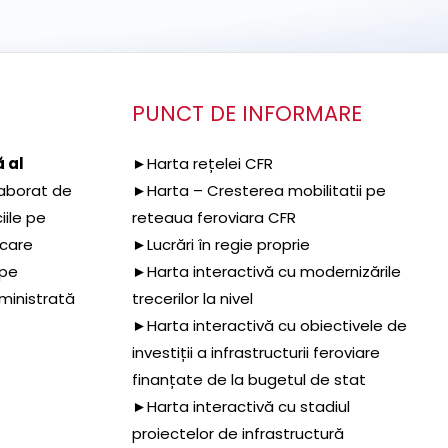
PUNCT DE INFORMARE
 al
►Harta rețelei CFR
aborat de
►Harta – Cresterea mobilitatii pe
iile pe
reteaua feroviara CFR
 care
►Lucrări în regie proprie
 pe
►Harta interactivă cu modernizările
dministrată
trecerilor la nivel
►Harta interactivă cu obiectivele de
investiții a infrastructurii feroviare
finanțate de la bugetul de stat
►Harta interactivă cu stadiul
proiectelor de infrastructură