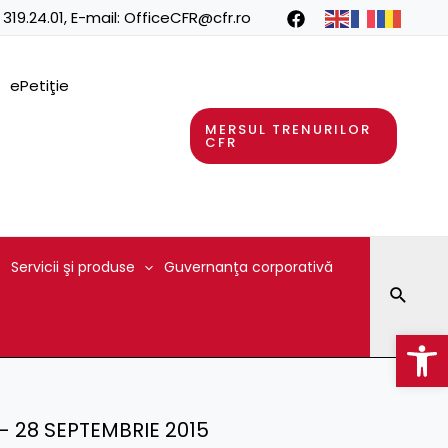
 319.24.01
, E-mail:
OfficeCFR@cfr.ro
ePetiţie
MERSUL TRENURILOR
CFR
Servicii şi produse
Guvernanţa corporativă
Searc
Op
 ) – 28 SEPTEMBRIE 2015