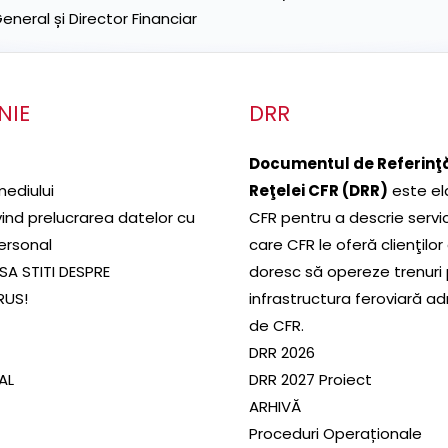
neral și Director Financiar
NIE
DRR
Documentul de Referinţă
mediului
Reţelei CFR (DRR)
este el
ivind prelucrarea datelor cu
CFR pentru a descrie servic
ersonal
care CFR le oferă clienţilor
SA STITI DESPRE
doresc să opereze trenuri
RUS!
infrastructura feroviară a
de CFR.
DRR 2026
SAL
DRR 2027 Proiect
ARHIVĂ
Proceduri Operaționale