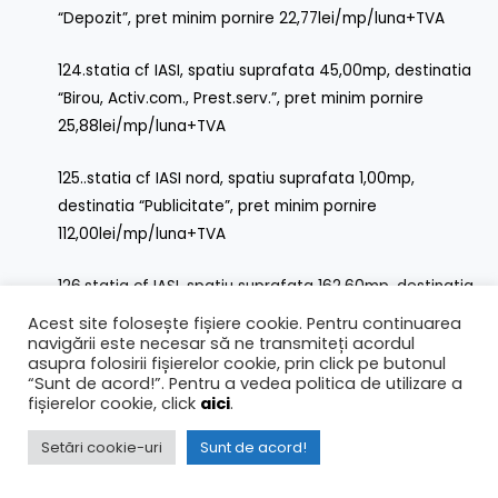
“Depozit”, pret minim pornire 22,77lei/mp/luna+TVA
124.statia cf IASI, spatiu suprafata 45,00mp, destinatia
“Birou, Activ.com., Prest.serv.”, pret minim pornire
25,88lei/mp/luna+TVA
125..statia cf IASI nord, spatiu suprafata 1,00mp,
destinatia “Publicitate”, pret minim pornire
112,00lei/mp/luna+TVA
126.statia cf IASI, spatiu suprafata 162,60mp, destinatia
“Birou, Ag.turism, Hol_acces, Gr.sanitar”, pret minim
Acest site folosește fișiere cookie. Pentru continuarea
pornire 19,41lei/mp/luna+TVA
navigării este necesar să ne transmiteți acordul
asupra folosirii fișierelor cookie, prin click pe butonul
“Sunt de acord!”. Pentru a vedea politica de utilizare a
127.statia cf IASI, spatiu suprafata 27,00mp, destinatia
fișierelor cookie, click
aici
.
„Birou”, pret minim pornire 38,75lei/mp/luna+TVA
Setări cookie-uri
Sunt de acord!
128.statia cf IASI clad.calatori p19, spatiu suprafata