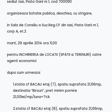
sediul: Iasi, Piata Garii nr.1, cod 700090
organizeaza licitatie publica, deschisa, cu strigare,
in Sala de Consiliu a Suc.Reg.CF din Iasi, Piata Garii nr.1,
corp A, et.2
marti, 29 aprilie 2014 ora 11,00
pentru INCHIRIEREA de LOCATII (SPATII si TERENURI) catre
agenti economici
dupa cum urmeaza:
1.statia cf BACAU etaj (7), spatiu suprafata 21,66mp,
destinatia “Birouri”, pret minim pornire
21,00lei/mp/luna+TVA
2.statia cf BACAU etaj (8), spatiu suprafata 21,66mp,