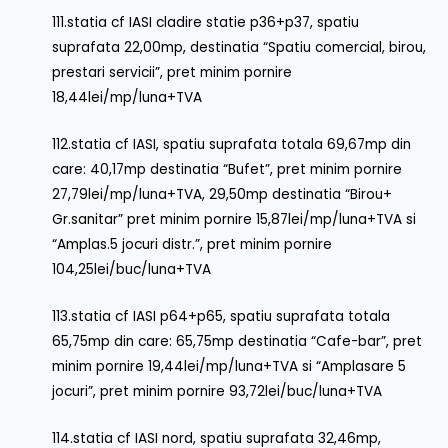
111.statia cf IASI cladire statie p36+p37, spatiu
suprafata 22,00mp, destinatia “Spatiu comercial, birou,
prestari servicii”, pret minim pornire
18,44lei/mp/luna+TVA
112.statia cf IASI, spatiu suprafata totala 69,67mp din
care: 40,17mp destinatia “Bufet”, pret minim pornire
27,79lei/mp/luna+TVA, 29,50mp destinatia “Birou+
Gr.sanitar” pret minim pornire 15,87lei/mp/luna+TVA si
“Amplas.5 jocuri distr.”, pret minim pornire
104,25lei/buc/luna+TVA
113.statia cf IASI p64+p65, spatiu suprafata totala
65,75mp din care: 65,75mp destinatia “Cafe-bar”, pret
minim pornire 19,44lei/mp/luna+TVA si “Amplasare 5
jocuri”, pret minim pornire 93,72lei/buc/luna+TVA
114.statia cf IASI nord, spatiu suprafata 32,46mp,