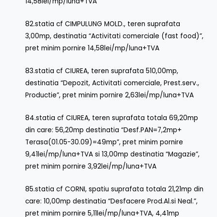
14,58lei/mp/luna+TVA
82.statia cf CIMPULUNG MOLD., teren suprafata
3,00mp, destinatia “Activitati comerciale (fast food)”,
pret minim pornire 14,58lei/mp/luna+TVA
83.statia cf CIUREA, teren suprafata 510,00mp,
destinatia “Depozit, Activitati comerciale, Prest.serv.,
Productie”, pret minim pornire 2,63lei/mp/luna+TVA
84.statia cf CIUREA, teren suprafata totala 69,20mp
din care: 56,20mp destinatia “Desf.PAN=7,2mp+
Terasa(01.05-30.09)=49mp”, pret minim pornire
9,41lei/mp/luna+TVA si 13,00mp destinatia “Magazie”,
pret minim pornire 3,92lei/mp/luna+TVA
85.statia cf CORNI, spatiu suprafata totala 21,21mp din
care: 10,00mp destinatia “Desfacere Prod.Al.si Neal.”,
pret minim pornire 5,11lei/mp/luna+TVA, 4,41mp