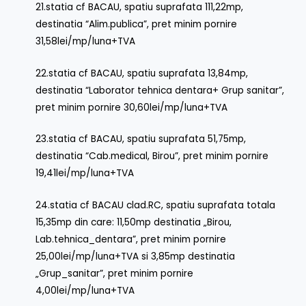
21.statia cf BACAU, spatiu suprafata 111,22mp,
destinatia “Alim.publica”, pret minim pornire
31,58lei/mp/luna+TVA
22.statia cf BACAU, spatiu suprafata 13,84mp,
destinatia “Laborator tehnica dentara+ Grup sanitar”,
pret minim pornire 30,60lei/mp/luna+TVA
23.statia cf BACAU, spatiu suprafata 51,75mp,
destinatia “Cab.medical, Birou”, pret minim pornire
19,41lei/mp/luna+TVA
24.statia cf BACAU clad.RC, spatiu suprafata totala
15,35mp din care: 11,50mp destinatia „Birou,
Lab.tehnica_dentara”, pret minim pornire
25,00lei/mp/luna+TVA si 3,85mp destinatia
„Grup_sanitar”, pret minim pornire
4,00lei/mp/luna+TVA