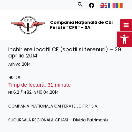
Skip
Search
to
MA
content
Compania Națională de Căi
M
Ferate ”CFR” – SA
Op
Inchiriere locatii CF (spatii si terenuri) – 29
aprilie 2014
Arhiva 2014
28
Timp de lectură:
31
minute
Nr.6.2 /1482–S/10.04.2014
COMPANIA NATIONALA CAI FERATE „C.F.R.” S.A.
SUCURSALA REGIONALA CF IASI – Divizia Patrimoniu