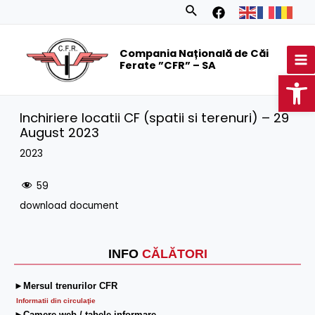
Skip
Search
to
MA
content
Compania Națională de Căi
M
Ferate ”CFR” – SA
Op
Inchiriere locatii CF (spatii si terenuri) – 29
August 2023
2023
59
download document
INFO
CĂLĂTORI
►Mersul trenurilor CFR
Informatii din circulaţie