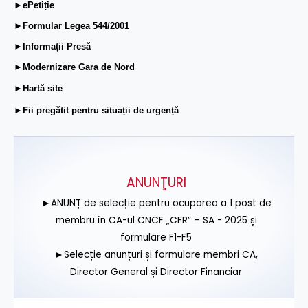
►ePetiție
►Formular Legea 544/2001
►Informații Presă
►Modernizare Gara de Nord
►Hartă site
►Fii pregătit pentru situații de urgență
ANUNŢURI
►ANUNȚ de selecție pentru ocuparea a 1 post de
membru în CA-ul CNCF „CFR” – SA - 2025 și
formulare F1-F5
►Selecție anunțuri și formulare membri CA,
Director General și Director Financiar