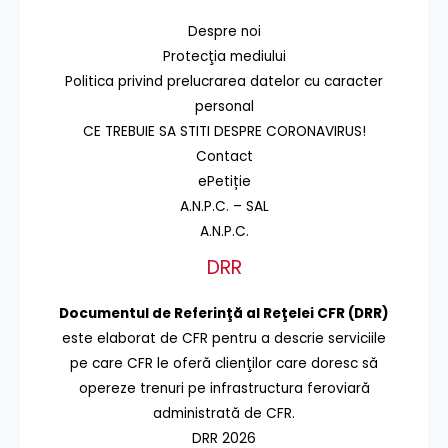
Despre noi
Protecţia mediului
Politica privind prelucrarea datelor cu caracter
personal
CE TREBUIE SA STITI DESPRE CORONAVIRUS!
Contact
ePetiție
A.N.P.C. – SAL
A.N.P.C.
DRR
Documentul de Referinţă al Reţelei CFR (DRR)
este elaborat de CFR pentru a descrie serviciile
pe care CFR le oferă clienţilor care doresc să
opereze trenuri pe infrastructura feroviară
administrată de CFR.
DRR 2026