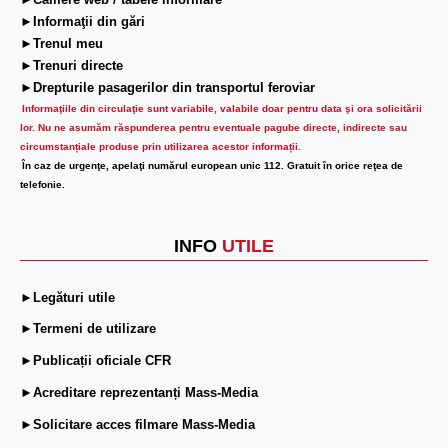
►Camere web / tabele informare
►Informaţii din gări
►Trenul meu
►Trenuri directe
►Drepturile pasagerilor din transportul feroviar
Informaţiile din circulaţie sunt variabile, valabile doar pentru data şi ora solicitării
lor.
Nu ne asumăm răspunderea pentru eventuale pagube directe, indirecte sau
circumstanțiale produse prin utilizarea acestor informații.
În caz de urgenţe, apelaţi numărul european unic 112. Gratuit în orice reţea de
telefonie.
INFO
UTILE
►Legături utile
►Termeni de utilizare
►Publicații oficiale CFR
►Acreditare reprezentanți Mass-Media
►Solicitare acces filmare Mass-Media