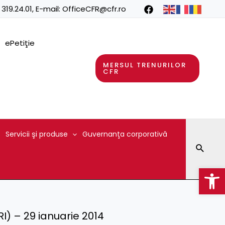
 319.24.01
, E-mail:
OfficeCFR@cfr.ro
ePetiţie
MERSUL TRENURILOR
CFR
Servicii şi produse
Guvernanţa corporativă
Searc
Op
RI) – 29 ianuarie 2014