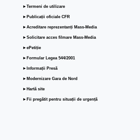
►Termeni de utilizare
►Publicații oficiale CFR
►Acreditare reprezentanți Mass-Media
►Solicitare acces filmare Mass-Media
►ePetiție
►Formular Legea 544/2001
►Informații Presă
►Modernizare Gara de Nord
►Hartă site
►Fii pregătit pentru situații de urgență