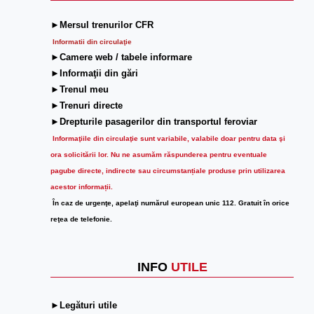
►Mersul trenurilor CFR
Informatii din circulaţie
►Camere web / tabele informare
►Informaţii din gări
►Trenul meu
►Trenuri directe
►Drepturile pasagerilor din transportul feroviar
Informaţiile din circulaţie sunt variabile, valabile doar pentru data şi
ora solicitării lor.
Nu ne asumăm răspunderea pentru eventuale
pagube directe, indirecte sau circumstanțiale produse prin utilizarea
acestor informații.
În caz de urgenţe, apelaţi numărul european unic 112. Gratuit în orice
reţea de telefonie.
INFO
UTILE
►Legături utile