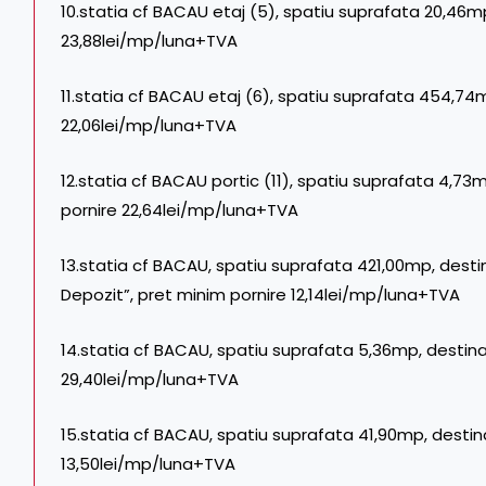
10.statia cf BACAU etaj (5), spatiu suprafata 20,46mp
23,88lei/mp/luna+TVA
11.statia cf BACAU etaj (6), spatiu suprafata 454,74
22,06lei/mp/luna+TVA
12.statia cf BACAU portic (11), spatiu suprafata 4,73
pornire 22,64lei/mp/luna+TVA
13.statia cf BACAU, spatiu suprafata 421,00mp, destin
Depozit”, pret minim pornire 12,14lei/mp/luna+TVA
14.statia cf BACAU, spatiu suprafata 5,36mp, destina
29,40lei/mp/luna+TVA
15.statia cf BACAU, spatiu suprafata 41,90mp, destina
13,50lei/mp/luna+TVA