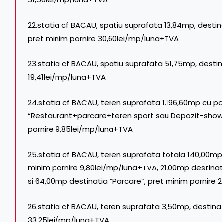
22.statia cf BACAU, spatiu suprafata 13,84mp, destin
pret minim pornire 30,60lei/mp/luna+TVA
23.statia cf BACAU, spatiu suprafata 51,75mp, destin
19,41lei/mp/luna+TVA
24.statia cf BACAU, teren suprafata 1.196,60mp cu pos
“Restaurant+parcare+teren sport sau Depozit-showro
pornire 9,85lei/mp/luna+TVA
25.statia cf BACAU, teren suprafata totala 140,00mp 
minim pornire 9,80lei/mp/luna+TVA, 21,00mp destinat
si 64,00mp destinatia “Parcare”, pret minim pornire
26.statia cf BACAU, teren suprafata 3,50mp, destinati
33,25lei/mp/luna+TVA