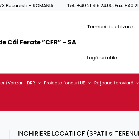
0873 București – ROMANIA
Tel.:
+40 21 319.24.00
, Fax:
+40 21
Termeni de utilizare
e Căi Ferate ”CFR” – SA
Legături utile
ieri/Vanzari
DRR
Proiecte fonduri UE
Reţeaua feroviară
INCHIRIERE LOCATII CF (SPATII si TERENU