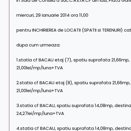
in Sala de Consiliu a Suc.C.R.E.I.R.CF din Iasi, Piata Garii
miercuri, 29 ianuarie 2014 ora 11,00
pentru INCHIRIEREA de LOCATII (SPATII si TERENURI) c
dupa cum urmeaza:
1.statia cf BACAU etaj (7), spatiu suprafata 21,66mp, 
21,00lei/mp/luna+TVA
2.statia cf BACAU etaj (8), spatiu suprafata 21,66mp, 
21,00lei/mp/luna+TVA
3.statia cf BACAU, spatiu suprafata 14,08mp, destina
24,27lei/mp/luna+TVA
4.statia cf BACAU, spatiu suprafata 14,08mp, destina