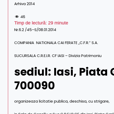
Arhiva 2014
46
Timp de lectură:
29
minute
Nr.6.2 /45–S/08.01.2014
COMPANIA NATIONALA CAI FERATE „C.F.R.” S.A.
SUCURSALA C.R.E.I.R. CF IASI – Divizia Patrimoniu
sediul: Iasi, Piata 
700090
organizeaza licitatie publica, deschisa, cu strigare,