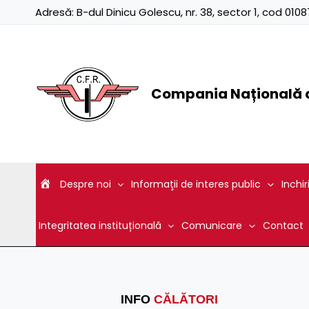
Skip
Adresă:
B-dul Dinicu Golescu, nr. 38, sector 1, cod 01
to
content
Compania Națională d
Despre noi
Informaţii de interes public
Inchir
Integritatea instituțională
Comunicare
Contact
INFO
CĂLĂTORI