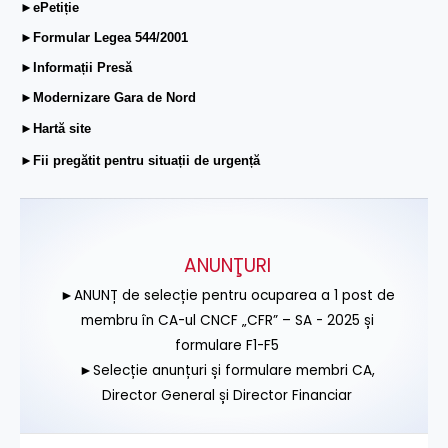
►ePetiție
►Formular Legea 544/2001
►Informații Presă
►Modernizare Gara de Nord
►Hartă site
►Fii pregătit pentru situații de urgență
ANUNŢURI
►ANUNȚ de selecție pentru ocuparea a 1 post de
membru în CA-ul CNCF „CFR” – SA - 2025 și
formulare F1-F5
►Selecție anunțuri și formulare membri CA,
Director General și Director Financiar