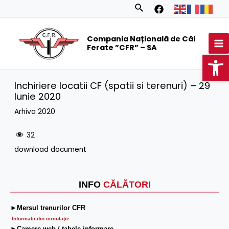
Skip
Search
to
MA
content
Compania Națională de Căi
M
Ferate ”CFR” – SA
Op
Inchiriere locatii CF (spatii si terenuri) – 29
Iunie 2020
Arhiva 2020
32
download document
INFO
CĂLĂTORI
►Mersul trenurilor CFR
Informatii din circulaţie