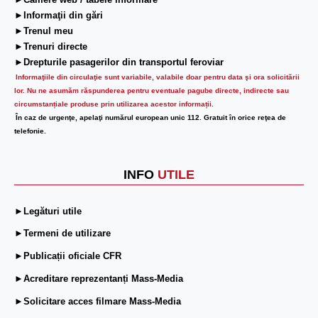
►Camere web / tabele informare
►Informaţii din gări
►Trenul meu
►Trenuri directe
►Drepturile pasagerilor din transportul feroviar
Informaţiile din circulaţie sunt variabile, valabile doar pentru data şi ora solicitării
lor.
Nu ne asumăm răspunderea pentru eventuale pagube directe, indirecte sau
circumstanțiale produse prin utilizarea acestor informații.
În caz de urgenţe, apelaţi numărul european unic 112. Gratuit în orice reţea de
telefonie.
INFO
UTILE
►Legături utile
►Termeni de utilizare
►Publicații oficiale CFR
►Acreditare reprezentanți Mass-Media
►Solicitare acces filmare Mass-Media