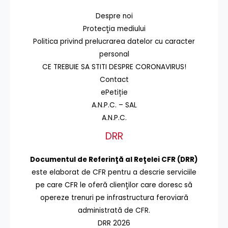
Despre noi
Protecţia mediului
Politica privind prelucrarea datelor cu caracter
personal
CE TREBUIE SA STITI DESPRE CORONAVIRUS!
Contact
ePetiție
A.N.P.C. – SAL
A.N.P.C.
DRR
Documentul de Referinţă al Reţelei CFR (DRR)
este elaborat de CFR pentru a descrie serviciile
pe care CFR le oferă clienţilor care doresc să
opereze trenuri pe infrastructura feroviară
administrată de CFR.
DRR 2026