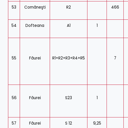
53
Comăneşti
R2
466
54
Dofteana
A1
1
55
Făurei
R1+R2+R3+R4+R5
7
56
Făurei
S23
1
57
Făurei
S 12
9,25