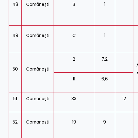
48
Comăneşti
B
1
49
Comăneşti
C
1
2
7,2
50
Comăneşti
11
6,6
51
Comăneşti
33
12
52
Comanesti
19
9