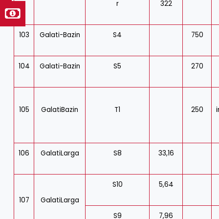
r
322
103
Galati-Bazin
S4
750
104
Galati-Bazin
S5
270
105
GalatiBazin
T1
250
i
106
GalatiLarga
S8
33,16
S10
5,64
107
GalatiLarga
S9
7,96