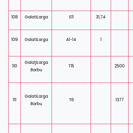
108
GalatiLarga
S11
31,74
109
GalatiLarga
A1-14
1
GalaţiLarga
110
T15
2500
Barbu
GalatiLarga
111
T6
1377
Barbu