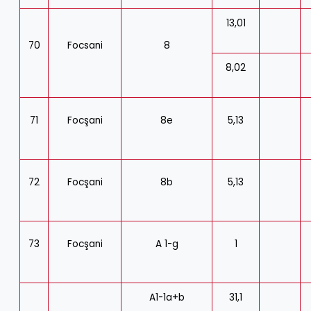
13,01
70
Focsani
8
8,02
71
Focşani
8e
5,13
72
Focşani
8b
5,13
73
Focşani
A 1-g
1
A1-1a+b
31,1