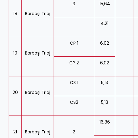
3
15,64
18
Barboşi Triaj
4,21
CP 1
6,02
19
Barboşi Triaj
CP 2
6,02
CS 1
5,13
20
Barboşi Triaj
CS2
5,13
16,86
21
Barboşi Triaj
2