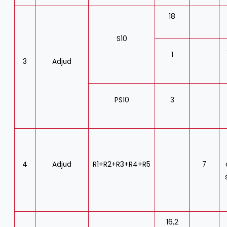
18
S10
1
3
Adjud
PS10
3
4
Adjud
R1+R2+R3+R4+R5
7
16,2