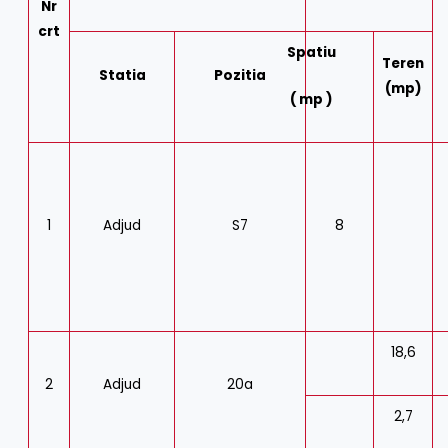
Nr
crt
Spatiu
Teren
Statia
Pozitia
(mp)
( mp )
1
Adjud
S7
8
18,6
2
Adjud
20a
2,7