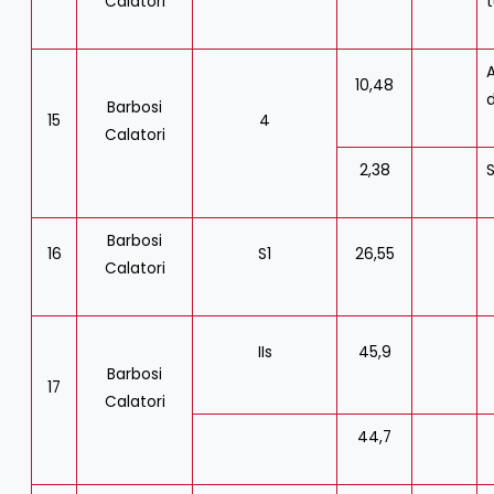
Calatori
A
10,48
Barbosi
15
4
Calatori
2,38
Barbosi
16
S1
26,55
Calatori
IIs
45,9
Barbosi
17
Calatori
44,7