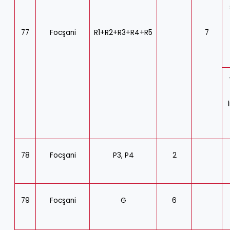
77
Focşani
R1+R2+R3+R4+R5
7
78
Focşani
P3, P4
2
79
Focşani
G
6