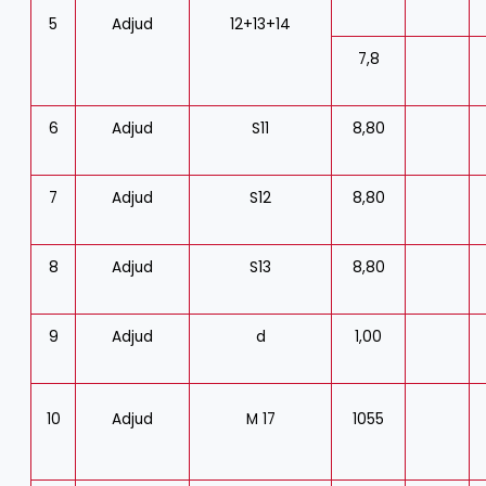
5
Adjud
12+13+14
7,8
6
Adjud
S11
8,80
7
Adjud
S12
8,80
8
Adjud
S13
8,80
9
Adjud
d
1,00
10
Adjud
M 17
1055