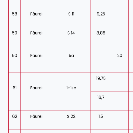
58
Făurei
S 11
9,25
59
Făurei
S 14
8,88
60
Făurei
5a
20
19,75
61
Faurei
1+1sc
16,7
62
Făurei
S 22
1,5