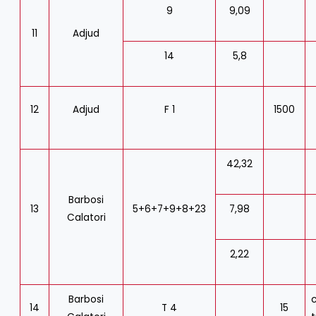
9
9,09
11
Adjud
14
5,8
12
Adjud
F 1
1500
42,32
Barbosi
13
5+6+7+9+8+23
7,98
Calatori
2,22
Barbosi
14
T 4
15