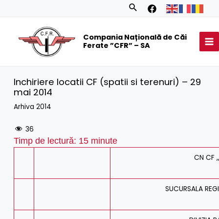
Skip
Search
to
MA
content
Compania Națională de Căi
M
Ferate ”CFR” – SA
Inchiriere locatii CF (spatii si terenuri) – 29
mai 2014
Arhiva 2014
36
Timp de lectură:
15
minute
CN CF ,
SUCURSALA REGI