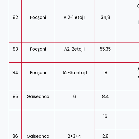
82
Focşani
A 2-1 etaj I
34,8
83
Focşani
A2-2etaj I
55,35
84
Focşani
A2-3a etaj I
18
85
Gaiseanca
6
8,4
16
86
Gaiseanca
2+3+4
2,8