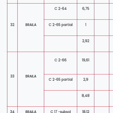
C 2-64
6,75
32
BRAILA
C 2-65 partial
1
2,92
C 2-66
19,61
33
BRAILA
C 2-65 partial
2,9
8,48
34
BRAILA
C 17 -subsol
18,12