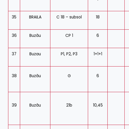
35
BRAILA
C 18 – subsol
18
36
Buzău
CP 1
6
37
Buzau
P1, P2, P3
1+1+1
38
Buzău
G
6
39
Buzău
21b
10,45