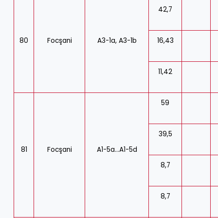
42,7
80
Focşani
A3-1a, A3-1b
16,43
11,42
59
39,5
81
Focşani
A1-5a…A1-5d
8,7
8,7