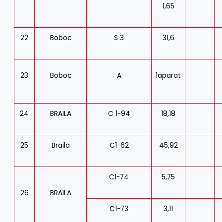
1,65
22
Boboc
S 3
31,6
23
Boboc
A
1aparat
24
BRAILA
C 1-94
18,18
25
Braila
C1-62
45,92
C1-74
5,75
26
BRAILA
C1-73
3,11