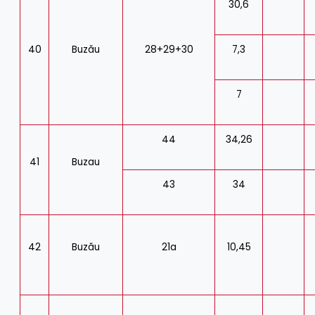
30,6
40
Buzău
28+29+30
7,3
7
44
34,26
41
Buzau
43
34
42
Buzău
21a
10,45