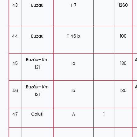
43
Buzau
T 7
1260
44
Buzau
T 46 b
100
Buzău– Km
A
45
Ia
130
131
Buzău– Km
A
46
Ib
130
131
47
Caiuti
A
1