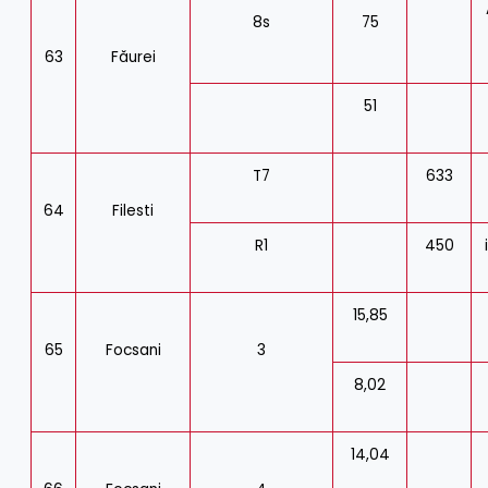
8s
75
63
Făurei
51
T7
633
64
Filesti
R1
450
15,85
65
Focsani
3
8,02
14,04