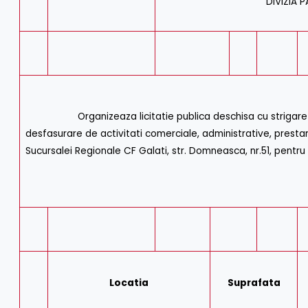
DIVIZIA 
Organizeaza licitatie publica deschisa cu strigare pentr
desfasurare de activitati comerciale, administrative, prestar
Sucursalei Regionale CF Galati, str. Domneasca, nr.51, pentru s
Locatia
Suprafata