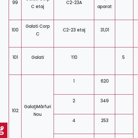
99
C2-23A
C etaj
aparat
Galati Corp
100
C2-23 etaj
31,01
C
101
Galati
T10
5
1
620
2
349
GalaţiMărfuri
102
Nou
4
253