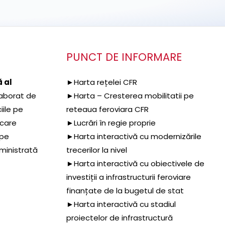
PUNCT DE INFORMARE
 al
►Harta rețelei CFR
aborat de
►Harta – Cresterea mobilitatii pe
iile pe
reteaua feroviara CFR
 care
►Lucrări în regie proprie
 pe
►Harta interactivă cu modernizările
dministrată
trecerilor la nivel
►Harta interactivă cu obiectivele de
investiții a infrastructurii feroviare
finanțate de la bugetul de stat
►Harta interactivă cu stadiul
proiectelor de infrastructură