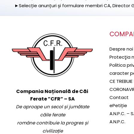
►Selecție anunțuri și formulare membri CA, Director Ge
COMPA
Despre noi
Protecţia 
Politica pr
caracter p
CE TREBUIE 
CORONAVI
Compania Națională de Căi
Contact
Ferate ”CFR” – SA
ePetiție
De aproape un secol și jumătate
A.N.P.C. – 
căile ferate
A.N.P.C.
române contribuie la progres și
civilizație