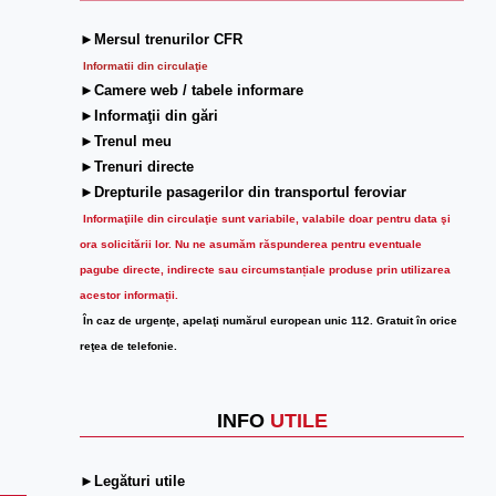
►Mersul trenurilor CFR
Informatii din circulaţie
►Camere web / tabele informare
►Informaţii din gări
►Trenul meu
►Trenuri directe
►Drepturile pasagerilor din transportul feroviar
Informaţiile din circulaţie sunt variabile, valabile doar pentru data şi
ora solicitării lor.
Nu ne asumăm răspunderea pentru eventuale
pagube directe, indirecte sau circumstanțiale produse prin utilizarea
acestor informații.
În caz de urgenţe, apelaţi numărul european unic 112. Gratuit în orice
reţea de telefonie.
INFO
UTILE
►Legături utile