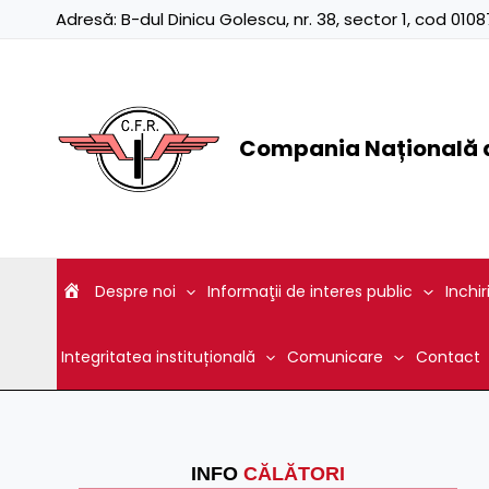
Skip
Adresă:
B-dul Dinicu Golescu, nr. 38, sector 1, cod 01
to
content
Compania Națională d
Despre noi
Informaţii de interes public
Inchir
Integritatea instituțională
Comunicare
Contact
INFO
CĂLĂTORI