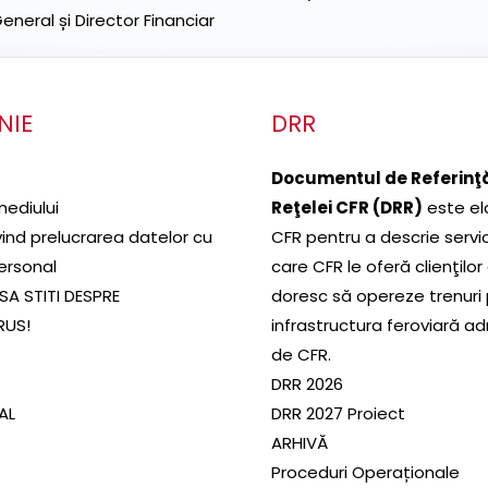
neral și Director Financiar
NIE
DRR
Documentul de Referinţă
mediului
Reţelei CFR (DRR)
este el
ivind prelucrarea datelor cu
CFR pentru a descrie servic
ersonal
care CFR le oferă clienţilor
SA STITI DESPRE
doresc să opereze trenuri
RUS!
infrastructura feroviară a
de CFR.
DRR 2026
SAL
DRR 2027 Proiect
ARHIVĂ
Proceduri Operaționale