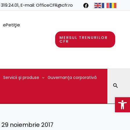
 319.24.01
, E-mail:
OfficeCFR@cfr.ro
ePetiţie
MERSUL TRENURILOR
CFR
Servicii şi produse
Guvernanţa corporativă
Searc
Op
 – 29 noiembrie 2017