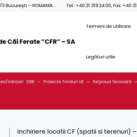
0873 București – ROMANIA
Tel.:
+40 21 319.24.00
, Fax:
+40 21
Termeni de utilizare
e Căi Ferate ”CFR” – SA
Legături utile
ieri/Vanzari
DRR
Proiecte fonduri UE
Reţeaua feroviară
Inchiriere locatii CF (spatii si terenuri)