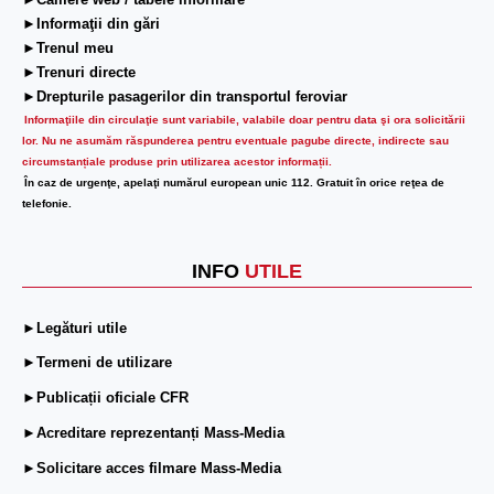
►Camere web / tabele informare
►Informaţii din gări
►Trenul meu
►Trenuri directe
►Drepturile pasagerilor din transportul feroviar
Informaţiile din circulaţie sunt variabile, valabile doar pentru data şi ora solicitării
lor.
Nu ne asumăm răspunderea pentru eventuale pagube directe, indirecte sau
circumstanțiale produse prin utilizarea acestor informații.
În caz de urgenţe, apelaţi numărul european unic 112. Gratuit în orice reţea de
telefonie.
INFO
UTILE
►Legături utile
►Termeni de utilizare
►Publicații oficiale CFR
►Acreditare reprezentanți Mass-Media
►Solicitare acces filmare Mass-Media