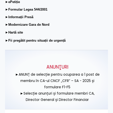
►ePetiție
►Formular Legea 544/2001
►Informații Presă
►Modernizare Gara de Nord
►Hartă site
►Fii pregătit pentru situații de urgență
ANUNŢURI
►ANUNȚ de selecție pentru ocuparea a 1 post de
membru în CA-ul CNCF „CFR” – SA - 2025 și
formulare F1-F5
►Selecție anunțuri și formulare membri CA,
Director General și Director Financiar