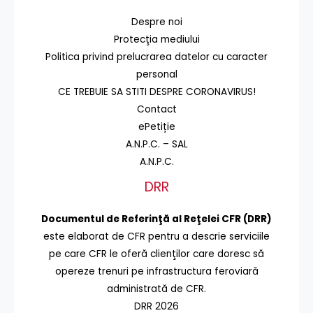
Despre noi
Protecţia mediului
Politica privind prelucrarea datelor cu caracter
personal
CE TREBUIE SA STITI DESPRE CORONAVIRUS!
Contact
ePetiție
A.N.P.C. – SAL
A.N.P.C.
DRR
Documentul de Referinţă al Reţelei CFR (DRR)
este elaborat de CFR pentru a descrie serviciile
pe care CFR le oferă clienţilor care doresc să
opereze trenuri pe infrastructura feroviară
administrată de CFR.
DRR 2026