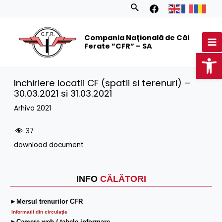
Skip
Search
to
MA
content
Compania Națională de Căi
M
Ferate ”CFR” – SA
Op
Inchiriere locatii CF (spatii si terenuri) –
30.03.2021 si 31.03.2021
Arhiva 2021
37
download document
INFO
CĂLĂTORI
►Mersul trenurilor CFR
Informatii din circulaţie