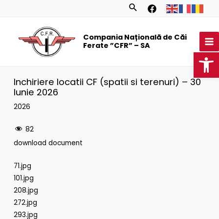
Skip
Search
to
MA
content
Compania Națională de Căi
M
Ferate ”CFR” – SA
Op
Inchiriere locatii CF (spatii si terenuri) – 30
Iunie 2026
2026
82
download document
71.jpg
101.jpg
208.jpg
272.jpg
293.jpg