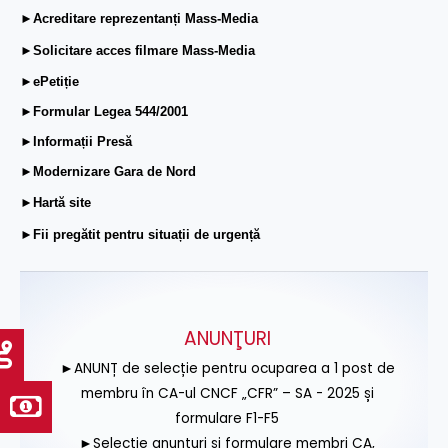
►Acreditare reprezentanți Mass-Media
►Solicitare acces filmare Mass-Media
►ePetiție
►Formular Legea 544/2001
►Informații Presă
►Modernizare Gara de Nord
►Hartă site
►Fii pregătit pentru situații de urgență
ANUNŢURI
►ANUNȚ de selecție pentru ocuparea a 1 post de
membru în CA-ul CNCF „CFR” – SA - 2025 și
formulare F1-F5
►Selecție anunțuri și formulare membri CA,