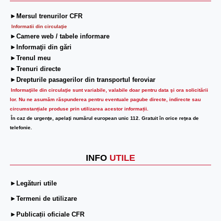
►Mersul trenurilor CFR
Informatii din circulaţie
►Camere web / tabele informare
►Informaţii din gări
►Trenul meu
►Trenuri directe
►Drepturile pasagerilor din transportul feroviar
Informaţiile din circulaţie sunt variabile, valabile doar pentru data şi ora solicitării
lor.
Nu ne asumăm răspunderea pentru eventuale pagube directe, indirecte sau
circumstanțiale produse prin utilizarea acestor informații.
În caz de urgenţe, apelaţi numărul european unic 112. Gratuit în orice reţea de
telefonie.
INFO
UTILE
►Legături utile
►Termeni de utilizare
►Publicații oficiale CFR