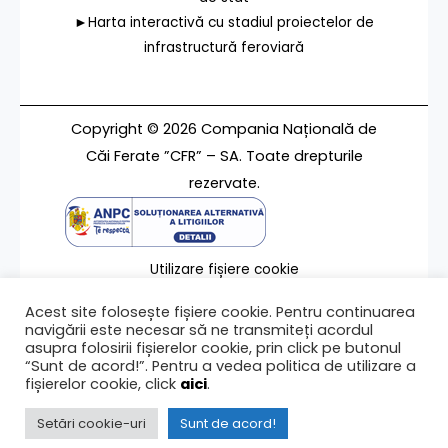
►Harta interactivă cu stadiul proiectelor de
infrastructură feroviară
Copyright © 2026 Compania Națională de
Căi Ferate ”CFR” – SA. Toate drepturile
rezervate.
Utilizare fișiere cookie
Termeni de utilizare
Acest site folosește fișiere cookie. Pentru continuarea
Contact
navigării este necesar să ne transmiteți acordul
asupra folosirii fișierelor cookie, prin click pe butonul
“Sunt de acord!”. Pentru a vedea politica de utilizare a
fișierelor cookie, click
aici
.
Ultima modificare a paginii 16/06/2026
Setări cookie-uri
Sunt de acord!