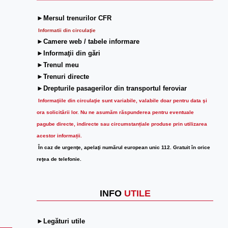
►Mersul trenurilor CFR
Informatii din circulaţie
►Camere web / tabele informare
►Informaţii din gări
►Trenul meu
►Trenuri directe
►Drepturile pasagerilor din transportul feroviar
Informaţiile din circulaţie sunt variabile, valabile doar pentru data şi
ora solicitării lor.
Nu ne asumăm răspunderea pentru eventuale
pagube directe, indirecte sau circumstanțiale produse prin utilizarea
acestor informații.
În caz de urgenţe, apelaţi numărul european unic 112. Gratuit în orice
reţea de telefonie.
INFO
UTILE
►Legături utile