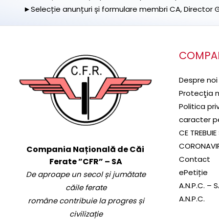
►Selecție anunțuri și formulare membri CA, Director Ge
COMPA
Despre noi
Protecţia 
Politica pr
caracter p
CE TREBUIE 
CORONAVI
Compania Națională de Căi
Contact
Ferate ”CFR” – SA
ePetiție
De aproape un secol și jumătate
A.N.P.C. – 
căile ferate
A.N.P.C.
române contribuie la progres și
civilizație