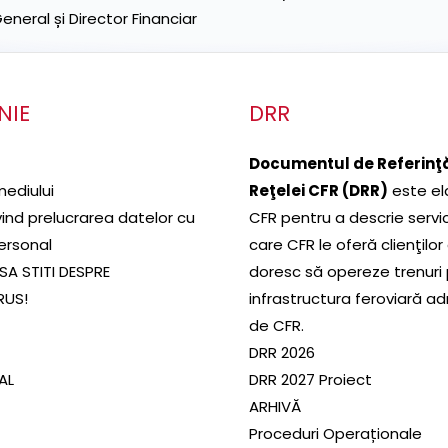
neral și Director Financiar
NIE
DRR
Documentul de Referinţă
mediului
Reţelei CFR (DRR)
este el
ivind prelucrarea datelor cu
CFR pentru a descrie servic
ersonal
care CFR le oferă clienţilor
SA STITI DESPRE
doresc să opereze trenuri
RUS!
infrastructura feroviară a
de CFR.
DRR 2026
SAL
DRR 2027 Proiect
ARHIVĂ
Proceduri Operaționale