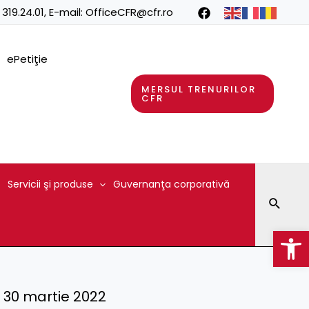
 319.24.01
, E-mail:
OfficeCFR@cfr.ro
ePetiţie
MERSUL TRENURILOR
CFR
Servicii şi produse
Guvernanţa corporativă
Searc
Op
 – 30 martie 2022