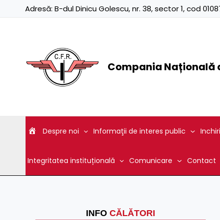
Skip
Adresă:
B-dul Dinicu Golescu, nr. 38, sector 1, cod 01
to
content
Compania Națională d
Despre noi
Informaţii de interes public
Inchir
Integritatea instituțională
Comunicare
Contact
INFO
CĂLĂTORI