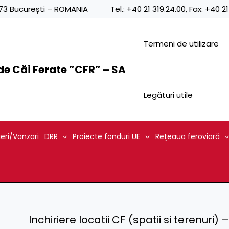
0873 București – ROMANIA
Tel.:
+40 21 319.24.00
, Fax:
+40 21
Termeni de utilizare
e Căi Ferate ”CFR” – SA
Legături utile
ieri/Vanzari
DRR
Proiecte fonduri UE
Reţeaua feroviară
Inchiriere locatii CF (spatii si terenuri)