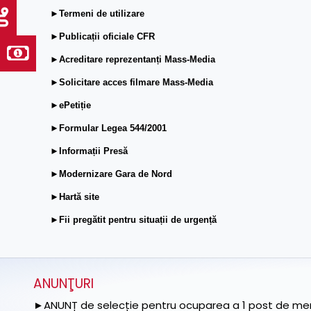
►Termeni de utilizare
►Publicații oficiale CFR
►Acreditare reprezentanți Mass-Media
►Solicitare acces filmare Mass-Media
►ePetiție
►Formular Legea 544/2001
►Informații Presă
►Modernizare Gara de Nord
►Hartă site
►Fii pregătit pentru situații de urgență
ANUNŢURI
►ANUNȚ de selecție pentru ocuparea a 1 post de memb