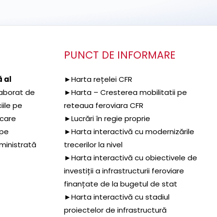
PUNCT DE INFORMARE
 al
►Harta rețelei CFR
aborat de
►Harta – Cresterea mobilitatii pe
iile pe
reteaua feroviara CFR
 care
►Lucrări în regie proprie
 pe
►Harta interactivă cu modernizările
dministrată
trecerilor la nivel
►Harta interactivă cu obiectivele de
investiții a infrastructurii feroviare
finanțate de la bugetul de stat
►Harta interactivă cu stadiul
proiectelor de infrastructură