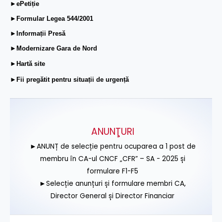
►ePetiție
►Formular Legea 544/2001
►Informații Presă
►Modernizare Gara de Nord
►Hartă site
►Fii pregătit pentru situații de urgență
ANUNŢURI
►ANUNȚ de selecție pentru ocuparea a 1 post de
membru în CA-ul CNCF „CFR” – SA - 2025 și
formulare F1-F5
►Selecție anunțuri și formulare membri CA,
Director General și Director Financiar