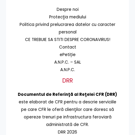
Despre noi
Protecţia mediului
Politica privind prelucrarea datelor cu caracter
personal
CE TREBUIE SA STITI DESPRE CORONAVIRUS!
Contact
ePetiție
A.N.P.C. – SAL
A.N.P.C.
DRR
Documentul de Referinţă al Reţelei CFR (DRR)
este elaborat de CFR pentru a descrie serviciile
pe care CFR le oferă clienţilor care doresc să
opereze trenuri pe infrastructura feroviară
administrată de CFR.
DRR 2026