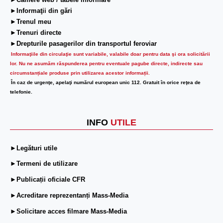
►Camere web / tabele informare
►Informaţii din gări
►Trenul meu
►Trenuri directe
►Drepturile pasagerilor din transportul feroviar
Informaţiile din circulaţie sunt variabile, valabile doar pentru data şi ora solicitării
lor.
Nu ne asumăm răspunderea pentru eventuale pagube directe, indirecte sau
circumstanțiale produse prin utilizarea acestor informații.
În caz de urgenţe, apelaţi numărul european unic 112. Gratuit în orice reţea de
telefonie.
INFO
UTILE
►Legături utile
►Termeni de utilizare
►Publicații oficiale CFR
►Acreditare reprezentanți Mass-Media
►Solicitare acces filmare Mass-Media