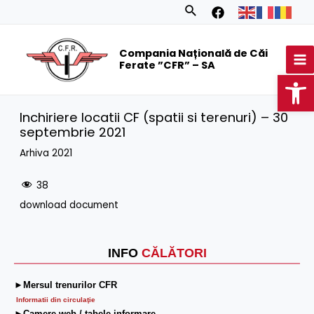
Skip
Search
to
MA
content
Compania Națională de Căi
M
Ferate ”CFR” – SA
Op
Inchiriere locatii CF (spatii si terenuri) – 30
septembrie 2021
Arhiva 2021
38
download document
INFO
CĂLĂTORI
►Mersul trenurilor CFR
Informatii din circulaţie