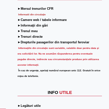
►Mersul trenurilor CFR
Informatii din circulaţie
►Camere web / tabele informare
►Informaţii din gări
►Trenul meu
►Trenuri directe
►Drepturile pasagerilor din transportul feroviar
Informaţiile din circulaţie sunt variabile, valabile doar pentru data şi
ora solicitării lor.
Nu ne asumăm răspunderea pentru eventuale
pagube directe, indirecte sau circumstanțiale produse prin utilizarea
acestor informații.
În caz de urgenţe, apelaţi numărul european unic 112. Gratuit în orice
reţea de telefonie.
INFO
UTILE
►Legături utile