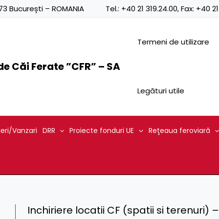
0873 București – ROMANIA
Tel.:
+40 21 319.24.00
, Fax:
+40 21
Termeni de utilizare
e Căi Ferate ”CFR” – SA
Legături utile
ieri/Vanzari
DRR
Proiecte fonduri UE
Reţeaua feroviară
Inchiriere locatii CF (spatii si terenuri) 