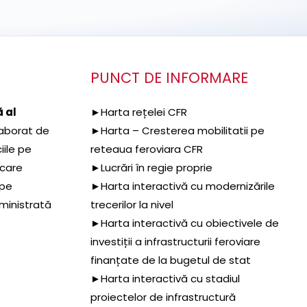
PUNCT DE INFORMARE
 al
►Harta rețelei CFR
aborat de
►Harta – Cresterea mobilitatii pe
iile pe
reteaua feroviara CFR
 care
►Lucrări în regie proprie
 pe
►Harta interactivă cu modernizările
dministrată
trecerilor la nivel
►Harta interactivă cu obiectivele de
investiții a infrastructurii feroviare
finanțate de la bugetul de stat
►Harta interactivă cu stadiul
proiectelor de infrastructură