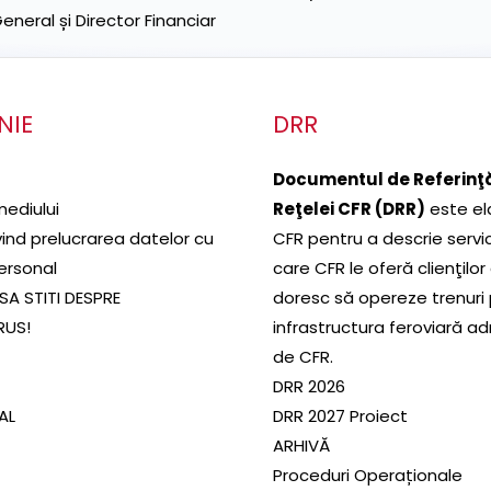
neral și Director Financiar
NIE
DRR
Documentul de Referinţă
mediului
Reţelei CFR (DRR)
este el
ivind prelucrarea datelor cu
CFR pentru a descrie servic
ersonal
care CFR le oferă clienţilor
SA STITI DESPRE
doresc să opereze trenuri
RUS!
infrastructura feroviară a
de CFR.
DRR 2026
SAL
DRR 2027 Proiect
ARHIVĂ
Proceduri Operaționale