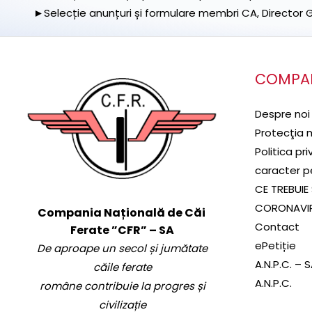
►Selecție anunțuri și formulare membri CA, Director Ge
COMPA
Despre noi
Protecţia 
Politica pr
caracter p
CE TREBUIE 
CORONAVI
Compania Națională de Căi
Contact
Ferate ”CFR” – SA
ePetiție
De aproape un secol și jumătate
A.N.P.C. – 
căile ferate
A.N.P.C.
române contribuie la progres și
civilizație