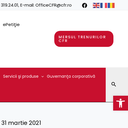
 319.24.01
, E-mail:
OfficeCFR@cfr.ro
ePetiţie
MERSUL TRENURILOR
CFR
Servicii şi produse
Guvernanţa corporativă
Searc
Op
– 31 martie 2021