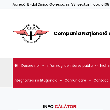
Skip
Adresă:
B-dul Dinicu Golescu, nr. 38, sector 1, cod 01
to
content
Compania Națională d
Despre noi
Informaţii de interes public
Inchir
Integritatea instituțională
Comunicare
Contact
INFO
CĂLĂTORI