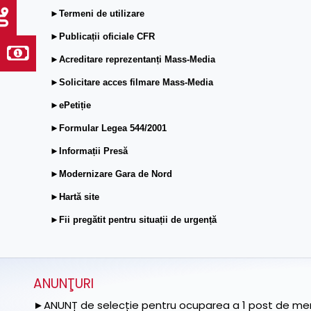
►Termeni de utilizare
►Publicații oficiale CFR
►Acreditare reprezentanți Mass-Media
►Solicitare acces filmare Mass-Media
►ePetiție
►Formular Legea 544/2001
►Informații Presă
►Modernizare Gara de Nord
►Hartă site
►Fii pregătit pentru situații de urgență
ANUNŢURI
►ANUNȚ de selecție pentru ocuparea a 1 post de memb