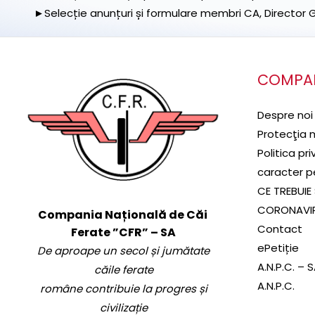
►Selecție anunțuri și formulare membri CA, Director Ge
COMPA
Despre noi
Protecţia 
Politica pr
caracter p
CE TREBUIE 
CORONAVI
Compania Națională de Căi
Contact
Ferate ”CFR” – SA
ePetiție
De aproape un secol și jumătate
A.N.P.C. – 
căile ferate
A.N.P.C.
române contribuie la progres și
civilizație