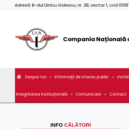
Skip
Adresă:
B-dul Dinicu Golescu, nr. 38, sector 1, cod 01
to
content
Compania Națională d
Despre noi
Informaţii de interes public
Inchir
Integritatea instituțională
Comunicare
Contact
INFO
CĂLĂTORI