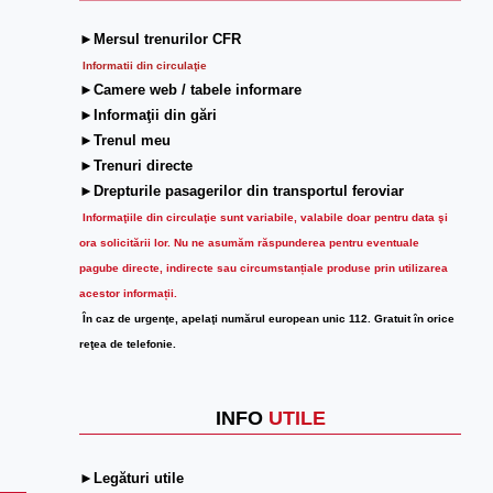
►Mersul trenurilor CFR
Informatii din circulaţie
►Camere web / tabele informare
►Informaţii din gări
►Trenul meu
►Trenuri directe
►Drepturile pasagerilor din transportul feroviar
Informaţiile din circulaţie sunt variabile, valabile doar pentru data şi
ora solicitării lor.
Nu ne asumăm răspunderea pentru eventuale
pagube directe, indirecte sau circumstanțiale produse prin utilizarea
acestor informații.
În caz de urgenţe, apelaţi numărul european unic 112. Gratuit în orice
reţea de telefonie.
INFO
UTILE
►Legături utile