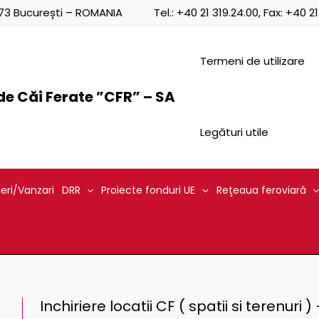
0873 București – ROMANIA
Tel.:
+40 21 319.24.00
, Fax:
+40 21
Termeni de utilizare
e Căi Ferate ”CFR” – SA
Legături utile
ieri/Vanzari
DRR
Proiecte fonduri UE
Reţeaua feroviară
Inchiriere locatii CF ( spatii si terenuri