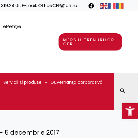
 319.24.01
, E-mail:
OfficeCFR@cfr.ro
ePetiţie
MERSUL TRENURILOR
CFR
Servicii şi produse
Guvernanţa corporativă
Searc
Op
 ) – 5 decembrie 2017