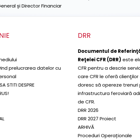
neral și Director Financiar
NIE
DRR
Documentul de Referinţă
mediului
Reţelei CFR (DRR)
este el
ivind prelucrarea datelor cu
CFR pentru a descrie servic
ersonal
care CFR le oferă clienţilor
SA STITI DESPRE
doresc să opereze trenuri
RUS!
infrastructura feroviară a
de CFR.
DRR 2026
SAL
DRR 2027 Proiect
ARHIVĂ
Proceduri Operaționale