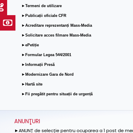
►Termeni de utilizare
►Publicații oficiale CFR
►Acreditare reprezentanți Mass-Media
►Solicitare acces filmare Mass-Media
►ePetiție
►Formular Legea 544/2001
►Informații Presă
►Modernizare Gara de Nord
►Hartă site
►Fii pregătit pentru situații de urgență
ANUNŢURI
►ANUNȚ de selecție pentru ocuparea a 1 post de memb