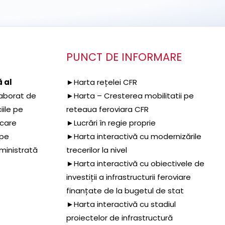
PUNCT DE INFORMARE
 al
►Harta rețelei CFR
aborat de
►Harta – Cresterea mobilitatii pe
iile pe
reteaua feroviara CFR
 care
►Lucrări în regie proprie
 pe
►Harta interactivă cu modernizările
dministrată
trecerilor la nivel
►Harta interactivă cu obiectivele de
investiții a infrastructurii feroviare
finanțate de la bugetul de stat
►Harta interactivă cu stadiul
proiectelor de infrastructură