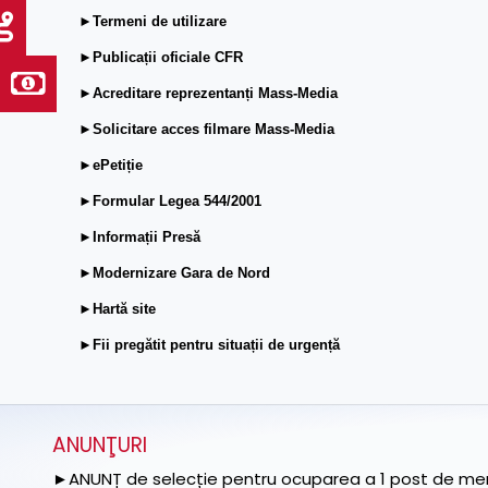
►Termeni de utilizare
►Publicații oficiale CFR
►Acreditare reprezentanți Mass-Media
►Solicitare acces filmare Mass-Media
►ePetiție
►Formular Legea 544/2001
►Informații Presă
►Modernizare Gara de Nord
►Hartă site
►Fii pregătit pentru situații de urgență
ANUNŢURI
►ANUNȚ de selecție pentru ocuparea a 1 post de memb