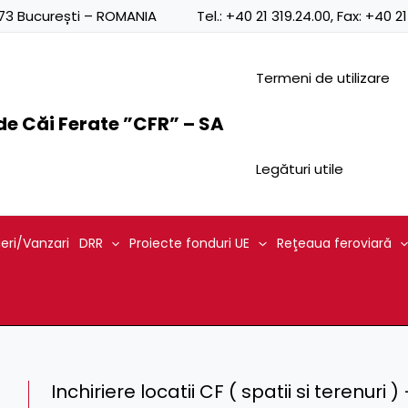
0873 București – ROMANIA
Tel.:
+40 21 319.24.00
, Fax:
+40 21
Termeni de utilizare
e Căi Ferate ”CFR” – SA
Legături utile
ieri/Vanzari
DRR
Proiecte fonduri UE
Reţeaua feroviară
Inchiriere locatii CF ( spatii si terenuri 