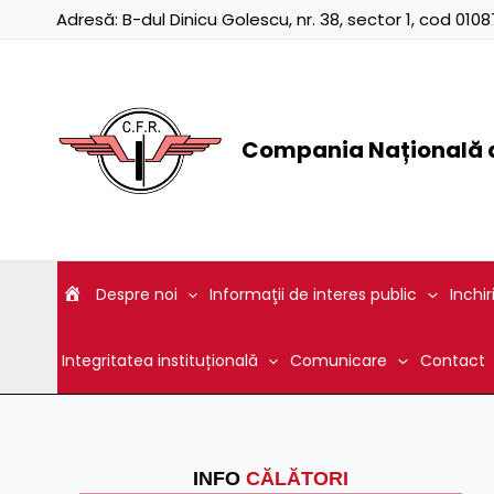
Skip
Adresă:
B-dul Dinicu Golescu, nr. 38, sector 1, cod 01
to
content
Compania Națională d
Despre noi
Informaţii de interes public
Inchir
Integritatea instituțională
Comunicare
Contact
INFO
CĂLĂTORI