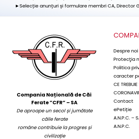
►Selecție anunțuri și formulare membri CA, Director Ge
COMPA
Despre noi
Protecţia 
Politica pr
caracter p
CE TREBUIE 
CORONAVI
Compania Națională de Căi
Contact
Ferate ”CFR” – SA
ePetiție
De aproape un secol și jumătate
A.N.P.C. – 
căile ferate
A.N.P.C.
române contribuie la progres și
civilizație