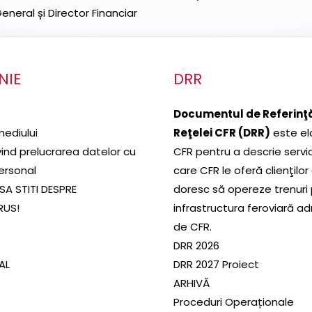
neral și Director Financiar
NIE
DRR
Documentul de Referinţă
mediului
Reţelei CFR (DRR)
este el
ivind prelucrarea datelor cu
CFR pentru a descrie servic
ersonal
care CFR le oferă clienţilor
SA STITI DESPRE
doresc să opereze trenuri
RUS!
infrastructura feroviară a
de CFR.
DRR 2026
SAL
DRR 2027 Proiect
ARHIVĂ
Proceduri Operaționale