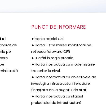
PUNCT DE INFORMARE
 al
►Harta rețelei CFR
aborat de
►Harta – Cresterea mobilitatii pe
iile pe
reteaua feroviara CFR
 care
►Lucrări în regie proprie
 pe
►Harta interactivă cu modernizările
dministrată
trecerilor la nivel
►Harta interactivă cu obiectivele de
investiții a infrastructurii feroviare
finanțate de la bugetul de stat
►Harta interactivă cu stadiul
proiectelor de infrastructură