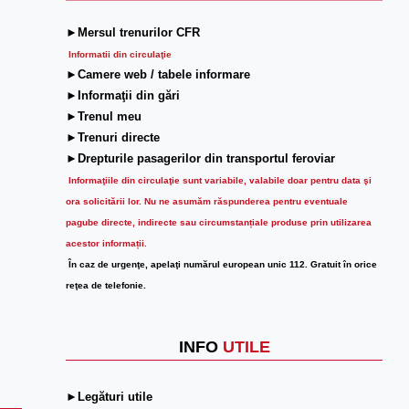
►Mersul trenurilor CFR
Informatii din circulaţie
►Camere web / tabele informare
►Informaţii din gări
►Trenul meu
►Trenuri directe
►Drepturile pasagerilor din transportul feroviar
Informaţiile din circulaţie sunt variabile, valabile doar pentru data şi
ora solicitării lor.
Nu ne asumăm răspunderea pentru eventuale
pagube directe, indirecte sau circumstanțiale produse prin utilizarea
acestor informații.
În caz de urgenţe, apelaţi numărul european unic 112. Gratuit în orice
reţea de telefonie.
INFO
UTILE
►Legături utile