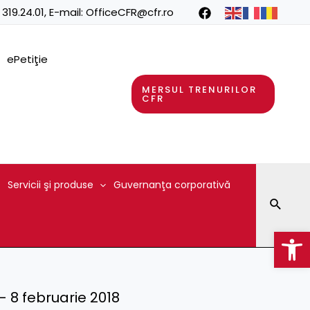
 319.24.01
, E-mail:
OfficeCFR@cfr.ro
ePetiţie
MERSUL TRENURILOR
CFR
Servicii şi produse
Guvernanţa corporativă
Searc
Op
) – 8 februarie 2018