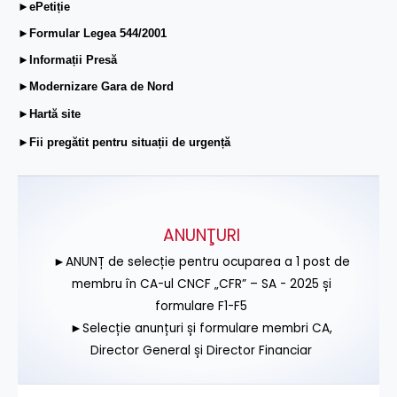
►ePetiție
►Formular Legea 544/2001
►Informații Presă
►Modernizare Gara de Nord
►Hartă site
►Fii pregătit pentru situații de urgență
ANUNŢURI
►ANUNȚ de selecție pentru ocuparea a 1 post de
membru în CA-ul CNCF „CFR” – SA - 2025 și
formulare F1-F5
►Selecție anunțuri și formulare membri CA,
Director General și Director Financiar