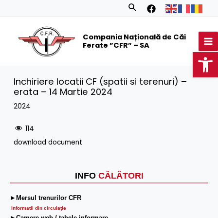
Skip
Search
to
MA
content
Compania Națională de Căi
M
Ferate ”CFR” – SA
Op
Inchiriere locatii CF (spatii si terenuri) –
erata – 14 Martie 2024
2024
114
download document
INFO
CĂLĂTORI
►Mersul trenurilor CFR
Informatii din circulaţie