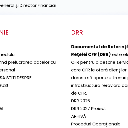
neral și Director Financiar
NIE
DRR
Documentul de Referinţă
mediului
Reţelei CFR (DRR)
este el
ivind prelucrarea datelor cu
CFR pentru a descrie servic
ersonal
care CFR le oferă clienţilor
SA STITI DESPRE
doresc să opereze trenuri
RUS!
infrastructura feroviară a
de CFR.
DRR 2026
SAL
DRR 2027 Proiect
ARHIVĂ
Proceduri Operaționale