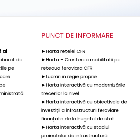
PUNCT DE INFORMARE
 al
►Harta rețelei CFR
aborat de
►Harta – Cresterea mobilitatii pe
iile pe
reteaua feroviara CFR
 care
►Lucrări în regie proprie
 pe
►Harta interactivă cu modernizările
dministrată
trecerilor la nivel
►Harta interactivă cu obiectivele de
investiții a infrastructurii feroviare
finanțate de la bugetul de stat
►Harta interactivă cu stadiul
proiectelor de infrastructură