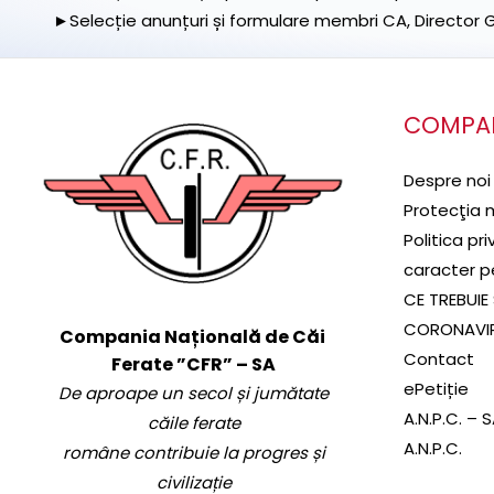
►Selecție anunțuri și formulare membri CA, Director Ge
COMPA
Despre noi
Protecţia 
Politica pr
caracter p
CE TREBUIE 
CORONAVI
Compania Națională de Căi
Contact
Ferate ”CFR” – SA
ePetiție
De aproape un secol și jumătate
A.N.P.C. – 
căile ferate
A.N.P.C.
române contribuie la progres și
civilizație