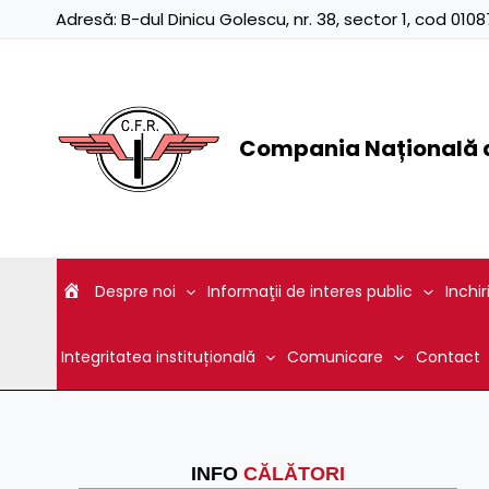
Skip
Adresă:
B-dul Dinicu Golescu, nr. 38, sector 1, cod 01
to
content
Compania Națională d
Despre noi
Informaţii de interes public
Inchir
Integritatea instituțională
Comunicare
Contact
INFO
CĂLĂTORI