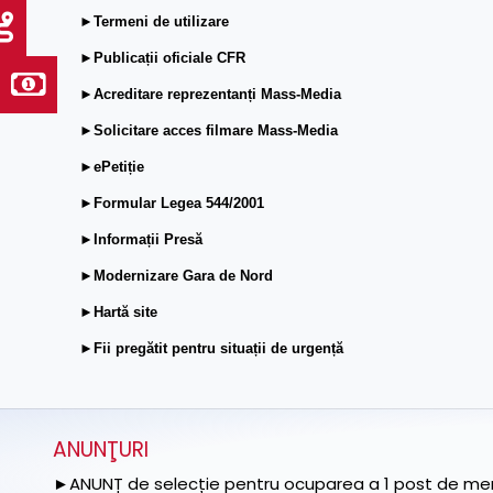
►Termeni de utilizare
►Publicații oficiale CFR
►Acreditare reprezentanți Mass-Media
►Solicitare acces filmare Mass-Media
►ePetiție
►Formular Legea 544/2001
►Informații Presă
►Modernizare Gara de Nord
►Hartă site
►Fii pregătit pentru situații de urgență
ANUNŢURI
►ANUNȚ de selecție pentru ocuparea a 1 post de memb