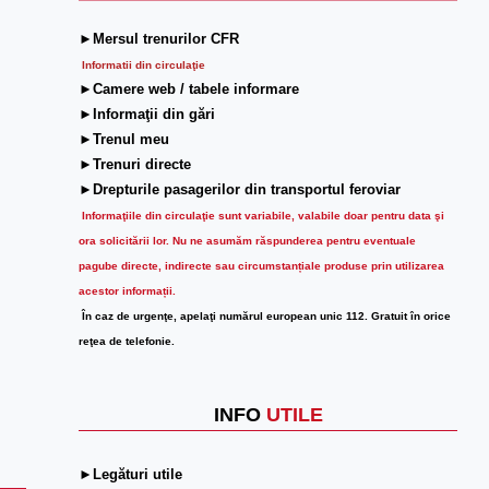
►Mersul trenurilor CFR
Informatii din circulaţie
►Camere web / tabele informare
►Informaţii din gări
►Trenul meu
►Trenuri directe
►Drepturile pasagerilor din transportul feroviar
Informaţiile din circulaţie sunt variabile, valabile doar pentru data şi
ora solicitării lor.
Nu ne asumăm răspunderea pentru eventuale
pagube directe, indirecte sau circumstanțiale produse prin utilizarea
acestor informații.
În caz de urgenţe, apelaţi numărul european unic 112. Gratuit în orice
reţea de telefonie.
INFO
UTILE
►Legături utile