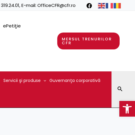
 319.24.01
, E-mail:
OfficeCFR@cfr.ro
ePetiţie
MERSUL TRENURILOR
CFR
Servicii şi produse
Guvernanţa corporativă
Searc
Op