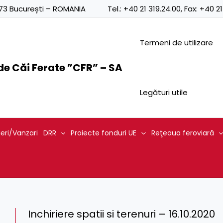
0873 București – ROMANIA
Tel.:
+40 21 319.24.00
, Fax:
+40 21
Termeni de utilizare
e Căi Ferate ”CFR” – SA
Legături utile
ieri/Vanzari
DRR
Proiecte fonduri UE
Reţeaua feroviară
Inchiriere spatii si terenuri – 16.10.2020