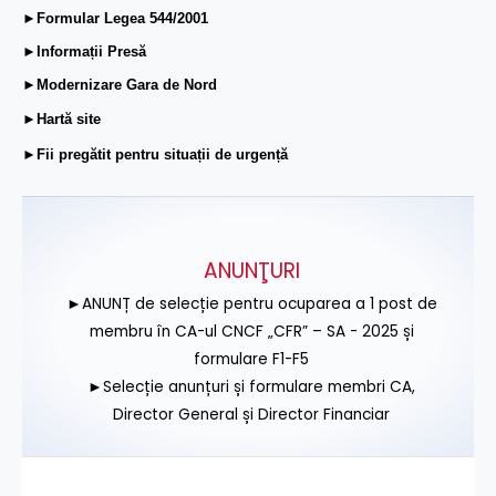
►Formular Legea 544/2001
►Informații Presă
►Modernizare Gara de Nord
►Hartă site
►Fii pregătit pentru situații de urgență
ANUNŢURI
►ANUNȚ de selecție pentru ocuparea a 1 post de
membru în CA-ul CNCF „CFR” – SA - 2025 și
formulare F1-F5
►Selecție anunțuri și formulare membri CA,
Director General și Director Financiar