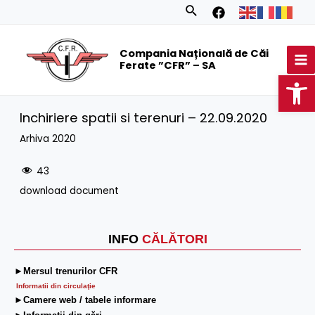
Skip
Search
to
MA
content
Compania Națională de Căi
M
Ferate ”CFR” – SA
Op
Inchiriere spatii si terenuri – 22.09.2020
Arhiva 2020
43
download document
INFO
CĂLĂTORI
►Mersul trenurilor CFR
Informatii din circulaţie
►Camere web / tabele informare