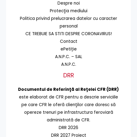
Despre noi
Protecţia mediului
Politica privind prelucrarea datelor cu caracter
personal
CE TREBUIE SA STITI DESPRE CORONAVIRUS!
Contact
ePetiție
A.N.P.C. – SAL
A.N.P.C.
DRR
Documentul de Referinţă al Reţelei CFR (DRR)
este elaborat de CFR pentru a descrie serviciile
pe care CFR le oferă clienţilor care doresc să
opereze trenuri pe infrastructura feroviară
administrată de CFR.
DRR 2026
DRR 2027 Proiect