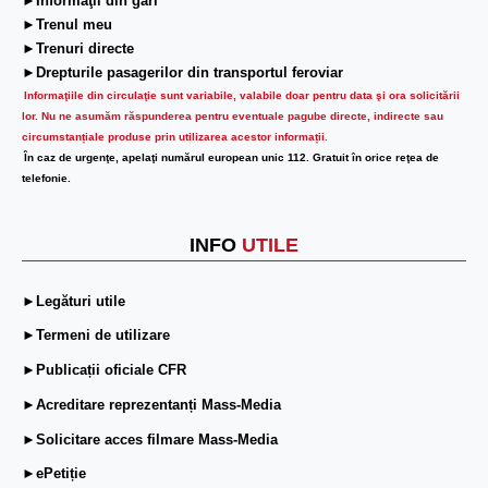
►Informaţii din gări
►Trenul meu
►Trenuri directe
►Drepturile pasagerilor din transportul feroviar
Informaţiile din circulaţie sunt variabile, valabile doar pentru data şi ora solicitării
lor.
Nu ne asumăm răspunderea pentru eventuale pagube directe, indirecte sau
circumstanțiale produse prin utilizarea acestor informații.
În caz de urgenţe, apelaţi numărul european unic 112. Gratuit în orice reţea de
telefonie.
INFO
UTILE
►Legături utile
►Termeni de utilizare
►Publicații oficiale CFR
►Acreditare reprezentanți Mass-Media
►Solicitare acces filmare Mass-Media
►ePetiție