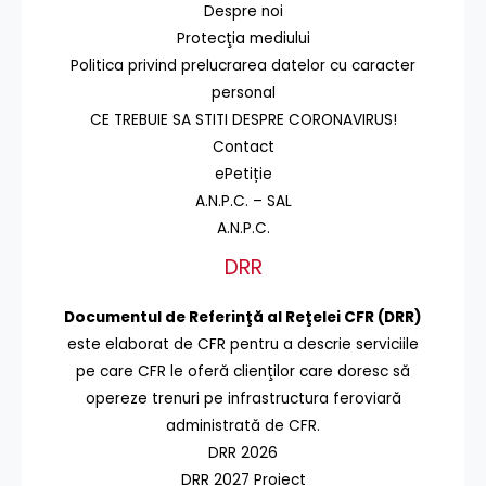
Despre noi
Protecţia mediului
Politica privind prelucrarea datelor cu caracter
personal
CE TREBUIE SA STITI DESPRE CORONAVIRUS!
Contact
ePetiție
A.N.P.C. – SAL
A.N.P.C.
DRR
Documentul de Referinţă al Reţelei CFR (DRR)
este elaborat de CFR pentru a descrie serviciile
pe care CFR le oferă clienţilor care doresc să
opereze trenuri pe infrastructura feroviară
administrată de CFR.
DRR 2026
DRR 2027 Proiect