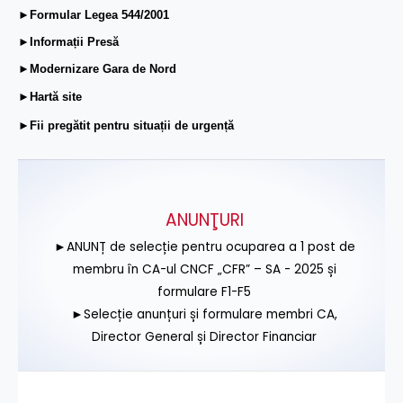
►Formular Legea 544/2001
►Informații Presă
►Modernizare Gara de Nord
►Hartă site
►Fii pregătit pentru situații de urgență
ANUNŢURI
►ANUNȚ de selecție pentru ocuparea a 1 post de
membru în CA-ul CNCF „CFR” – SA - 2025 și
formulare F1-F5
►Selecție anunțuri și formulare membri CA,
Director General și Director Financiar