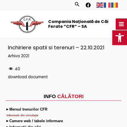
Skip
Search
to
MA
content
Compania Națională de Căi
M
Ferate ”CFR” – SA
Op
Inchiriere spatii si terenuri – 22.10.2021
Arhiva 2021
40
download document
INFO
CĂLĂTORI
►Mersul trenurilor CFR
Informatii din circulaţie
►Camere web / tabele informare