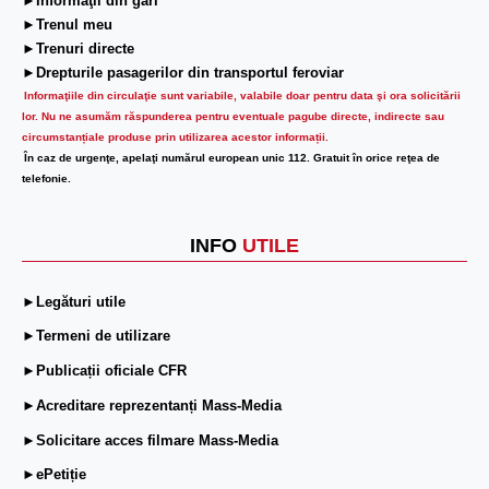
►Informaţii din gări
►Trenul meu
►Trenuri directe
►Drepturile pasagerilor din transportul feroviar
Informaţiile din circulaţie sunt variabile, valabile doar pentru data şi ora solicitării
lor.
Nu ne asumăm răspunderea pentru eventuale pagube directe, indirecte sau
circumstanțiale produse prin utilizarea acestor informații.
În caz de urgenţe, apelaţi numărul european unic 112. Gratuit în orice reţea de
telefonie.
INFO
UTILE
►Legături utile
►Termeni de utilizare
►Publicații oficiale CFR
►Acreditare reprezentanți Mass-Media
►Solicitare acces filmare Mass-Media
►ePetiție