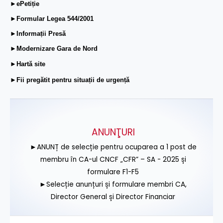
►ePetiție
►Formular Legea 544/2001
►Informații Presă
►Modernizare Gara de Nord
►Hartă site
►Fii pregătit pentru situații de urgență
ANUNŢURI
►ANUNȚ de selecție pentru ocuparea a 1 post de
membru în CA-ul CNCF „CFR” – SA - 2025 și
formulare F1-F5
►Selecție anunțuri și formulare membri CA,
Director General și Director Financiar