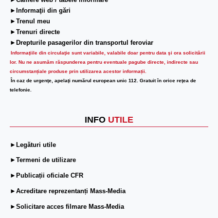
►Camere web / tabele informare
►Informaţii din gări
►Trenul meu
►Trenuri directe
►Drepturile pasagerilor din transportul feroviar
Informaţiile din circulaţie sunt variabile, valabile doar pentru data şi ora solicitării
lor.
Nu ne asumăm răspunderea pentru eventuale pagube directe, indirecte sau
circumstanțiale produse prin utilizarea acestor informații.
În caz de urgenţe, apelaţi numărul european unic 112. Gratuit în orice reţea de
telefonie.
INFO
UTILE
►Legături utile
►Termeni de utilizare
►Publicații oficiale CFR
►Acreditare reprezentanți Mass-Media
►Solicitare acces filmare Mass-Media