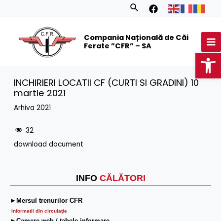
Skip
Search
to
MA
content
Compania Națională de Căi
M
Ferate ”CFR” – SA
Op
INCHIRIERI LOCATII CF (CURTI SI GRADINI) 10
martie 2021
Arhiva 2021
32
download document
INFO
CĂLĂTORI
►Mersul trenurilor CFR
Informatii din circulaţie