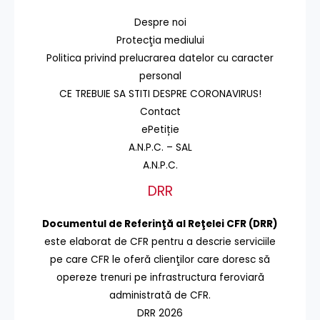
Despre noi
Protecţia mediului
Politica privind prelucrarea datelor cu caracter
personal
CE TREBUIE SA STITI DESPRE CORONAVIRUS!
Contact
ePetiție
A.N.P.C. – SAL
A.N.P.C.
DRR
Documentul de Referinţă al Reţelei CFR (DRR)
este elaborat de CFR pentru a descrie serviciile
pe care CFR le oferă clienţilor care doresc să
opereze trenuri pe infrastructura feroviară
administrată de CFR.
DRR 2026