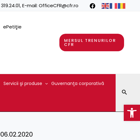
 319.24.01
, E-mail:
OfficeCFR@cfr.ro
ePetiţie
MERSUL TRENURILOR
CFR
Servicii şi produse
Guvernanţa corporativă
Searc
Op
– 06.02.2020