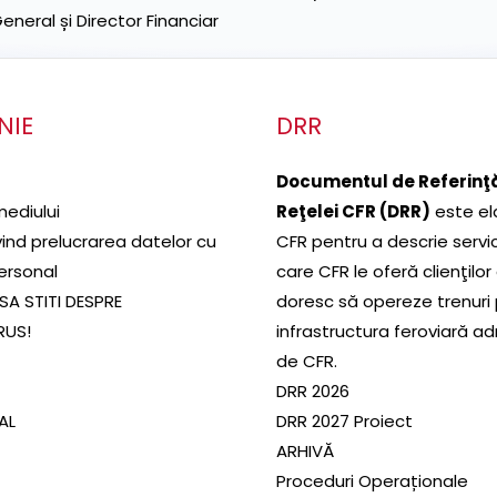
neral și Director Financiar
NIE
DRR
Documentul de Referinţă
mediului
Reţelei CFR (DRR)
este el
ivind prelucrarea datelor cu
CFR pentru a descrie servic
ersonal
care CFR le oferă clienţilor
SA STITI DESPRE
doresc să opereze trenuri
RUS!
infrastructura feroviară a
de CFR.
DRR 2026
SAL
DRR 2027 Proiect
ARHIVĂ
Proceduri Operaționale