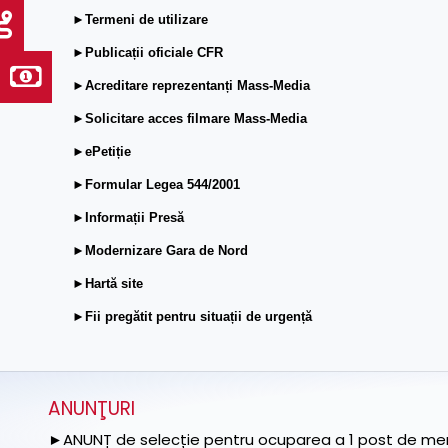
►Termeni de utilizare
►Publicații oficiale CFR
►Acreditare reprezentanți Mass-Media
►Solicitare acces filmare Mass-Media
►ePetiție
►Formular Legea 544/2001
►Informații Presă
►Modernizare Gara de Nord
►Hartă site
►Fii pregătit pentru situații de urgență
ANUNŢURI
►ANUNȚ de selecție pentru ocuparea a 1 post de memb