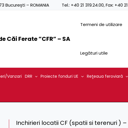
0873 București – ROMANIA
Tel.:
+40 21 319.24.00
, Fax:
+40 21
Termeni de utilizare
e Căi Ferate ”CFR” – SA
Legături utile
ieri/Vanzari
DRR
Proiecte fonduri UE
Reţeaua feroviară
Inchirieri locatii CF (spatii si terenuri ) 