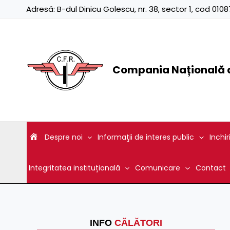
Skip
Adresă:
B-dul Dinicu Golescu, nr. 38, sector 1, cod 01
to
content
Compania Națională d
Despre noi
Informaţii de interes public
Inchir
Integritatea instituțională
Comunicare
Contact
INFO
CĂLĂTORI