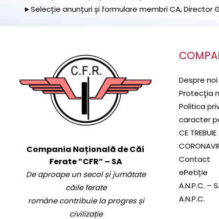
►Selecție anunțuri și formulare membri CA, Director Ge
COMPA
Despre noi
Protecţia 
Politica pr
caracter p
CE TREBUIE 
CORONAVI
Compania Națională de Căi
Contact
Ferate ”CFR” – SA
ePetiție
De aproape un secol și jumătate
A.N.P.C. – 
căile ferate
A.N.P.C.
române contribuie la progres și
civilizație