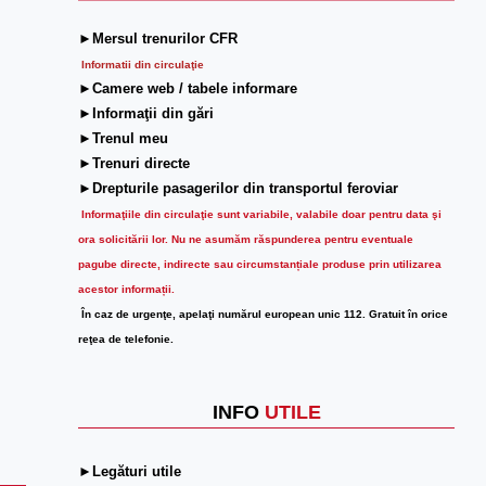
►Mersul trenurilor CFR
Informatii din circulaţie
►Camere web / tabele informare
►Informaţii din gări
►Trenul meu
►Trenuri directe
►Drepturile pasagerilor din transportul feroviar
Informaţiile din circulaţie sunt variabile, valabile doar pentru data şi
ora solicitării lor.
Nu ne asumăm răspunderea pentru eventuale
pagube directe, indirecte sau circumstanțiale produse prin utilizarea
acestor informații.
În caz de urgenţe, apelaţi numărul european unic 112. Gratuit în orice
reţea de telefonie.
INFO
UTILE
►Legături utile