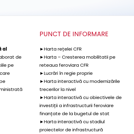
PUNCT DE INFORMARE
 al
►Harta rețelei CFR
aborat de
►Harta – Cresterea mobilitatii pe
iile pe
reteaua feroviara CFR
 care
►Lucrări în regie proprie
 pe
►Harta interactivă cu modernizările
dministrată
trecerilor la nivel
►Harta interactivă cu obiectivele de
investiții a infrastructurii feroviare
finanțate de la bugetul de stat
►Harta interactivă cu stadiul
proiectelor de infrastructură