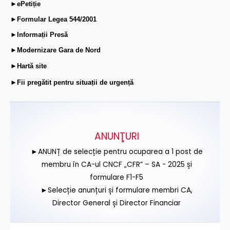
►ePetiție
►Formular Legea 544/2001
►Informații Presă
►Modernizare Gara de Nord
►Hartă site
►Fii pregătit pentru situații de urgență
ANUNŢURI
►ANUNȚ de selecție pentru ocuparea a 1 post de
membru în CA-ul CNCF „CFR” – SA - 2025 și
formulare F1-F5
►Selecție anunțuri și formulare membri CA,
Director General și Director Financiar