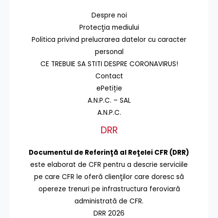
Despre noi
Protecţia mediului
Politica privind prelucrarea datelor cu caracter
personal
CE TREBUIE SA STITI DESPRE CORONAVIRUS!
Contact
ePetiție
A.N.P.C. – SAL
A.N.P.C.
DRR
Documentul de Referinţă al Reţelei CFR (DRR)
este elaborat de CFR pentru a descrie serviciile
pe care CFR le oferă clienţilor care doresc să
opereze trenuri pe infrastructura feroviară
administrată de CFR.
DRR 2026