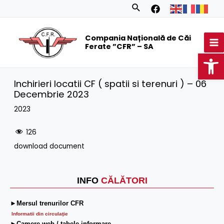
Skip
Search
to
MA
content
Compania Națională de Căi
M
Ferate ”CFR” – SA
Op
Inchirieri locatii CF ( spatii si terenuri ) – 06
Decembrie 2023
2023
126
download document
INFO
CĂLĂTORI
►Mersul trenurilor CFR
Informatii din circulaţie