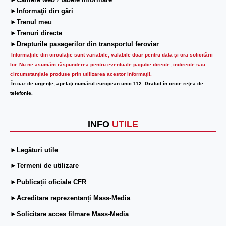
►Camere web / tabele informare
►Informaţii din gări
►Trenul meu
►Trenuri directe
►Drepturile pasagerilor din transportul feroviar
Informaţiile din circulaţie sunt variabile, valabile doar pentru data şi ora solicitării
lor.
Nu ne asumăm răspunderea pentru eventuale pagube directe, indirecte sau
circumstanțiale produse prin utilizarea acestor informații.
În caz de urgenţe, apelaţi numărul european unic 112. Gratuit în orice reţea de
telefonie.
INFO
UTILE
►Legături utile
►Termeni de utilizare
►Publicații oficiale CFR
►Acreditare reprezentanți Mass-Media
►Solicitare acces filmare Mass-Media