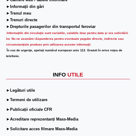
►Camere web / tabele informare
►Informaţii din gări
►Trenul meu
►Trenuri directe
►Drepturile pasagerilor din transportul feroviar
Informaţiile din circulaţie sunt variabile, valabile doar pentru data şi ora solicitării
lor.
Nu ne asumăm răspunderea pentru eventuale pagube directe, indirecte sau
circumstanțiale produse prin utilizarea acestor informații.
În caz de urgenţe, apelaţi numărul european unic 112. Gratuit în orice reţea de
telefonie.
INFO
UTILE
►Legături utile
►Termeni de utilizare
►Publicații oficiale CFR
►Acreditare reprezentanți Mass-Media
►Solicitare acces filmare Mass-Media