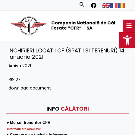
Skip
Search
to
MA
content
Compania Națională de Căi
M
Ferate ”CFR” – SA
Op
INCHIRIERI LOCATII CF (SPATII SI TERENURI) 14
Ianuarie 2021
Arhiva 2021
27
download document
INFO
CĂLĂTORI
►Mersul trenurilor CFR
Informatii din circulaţie