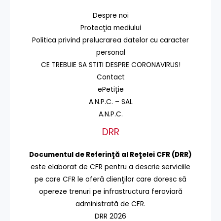
Despre noi
Protecţia mediului
Politica privind prelucrarea datelor cu caracter
personal
CE TREBUIE SA STITI DESPRE CORONAVIRUS!
Contact
ePetiție
A.N.P.C. – SAL
A.N.P.C.
DRR
Documentul de Referinţă al Reţelei CFR (DRR)
este elaborat de CFR pentru a descrie serviciile
pe care CFR le oferă clienţilor care doresc să
opereze trenuri pe infrastructura feroviară
administrată de CFR.
DRR 2026