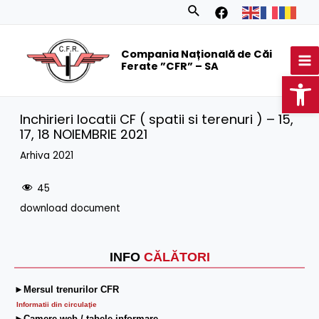
Skip
Search
to
MA
content
Compania Națională de Căi
M
Ferate ”CFR” – SA
Op
Inchirieri locatii CF ( spatii si terenuri ) – 15,
17, 18 NOIEMBRIE 2021
Arhiva 2021
45
download document
INFO
CĂLĂTORI
►Mersul trenurilor CFR
Informatii din circulaţie