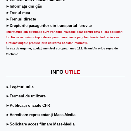
►Camere web / tabele informare
►Informaţii din gări
►Trenul meu
►Trenuri directe
►Drepturile pasagerilor din transportul feroviar
Informaţiile din circulaţie sunt variabile, valabile doar pentru data şi ora solicitării
lor.
Nu ne asumăm răspunderea pentru eventuale pagube directe, indirecte sau
circumstanțiale produse prin utilizarea acestor informații.
În caz de urgenţe, apelaţi numărul european unic 112. Gratuit în orice reţea de
telefonie.
INFO
UTILE
►Legături utile
►Termeni de utilizare
►Publicații oficiale CFR
►Acreditare reprezentanți Mass-Media
►Solicitare acces filmare Mass-Media