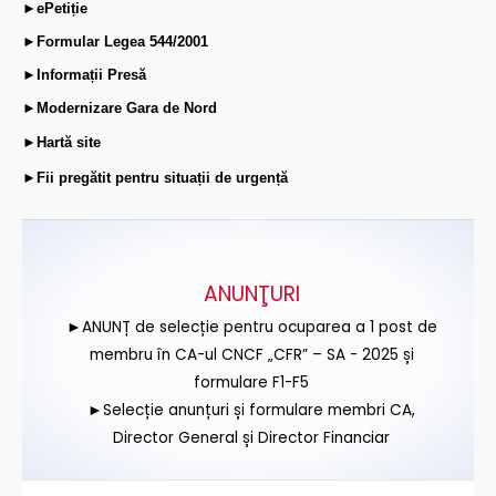
►ePetiție
►Formular Legea 544/2001
►Informații Presă
►Modernizare Gara de Nord
►Hartă site
►Fii pregătit pentru situații de urgență
ANUNŢURI
►ANUNȚ de selecție pentru ocuparea a 1 post de
membru în CA-ul CNCF „CFR” – SA - 2025 și
formulare F1-F5
►Selecție anunțuri și formulare membri CA,
Director General și Director Financiar