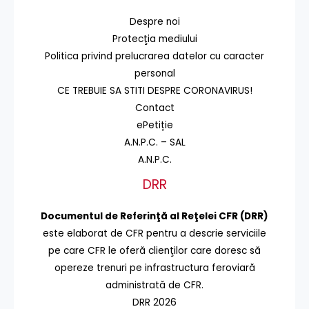
Despre noi
Protecţia mediului
Politica privind prelucrarea datelor cu caracter
personal
CE TREBUIE SA STITI DESPRE CORONAVIRUS!
Contact
ePetiție
A.N.P.C. – SAL
A.N.P.C.
DRR
Documentul de Referinţă al Reţelei CFR (DRR)
este elaborat de CFR pentru a descrie serviciile
pe care CFR le oferă clienţilor care doresc să
opereze trenuri pe infrastructura feroviară
administrată de CFR.
DRR 2026