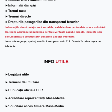
►Camere web / tabele informare
►Informaţii din gări
►Trenul meu
►Trenuri directe
►Drepturile pasagerilor din transportul feroviar
Informaţiile din circulaţie sunt variabile, valabile doar pentru data şi ora solicitării
lor.
Nu ne asumăm răspunderea pentru eventuale pagube directe, indirecte sau
circumstanțiale produse prin utilizarea acestor informații.
În caz de urgenţe, apelaţi numărul european unic 112. Gratuit în orice reţea de
telefonie.
INFO
UTILE
►Legături utile
►Termeni de utilizare
►Publicații oficiale CFR
►Acreditare reprezentanți Mass-Media
►Solicitare acces filmare Mass-Media