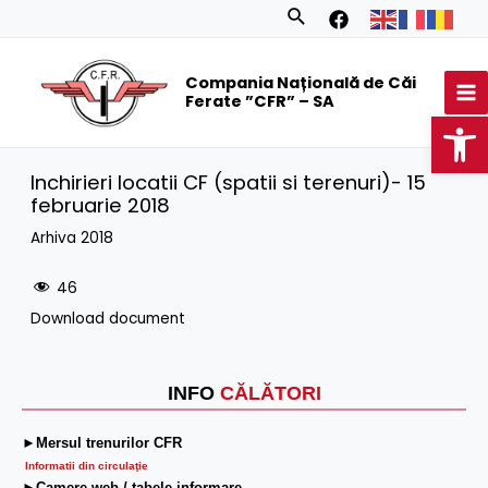
Skip
Search
to
MA
content
Compania Națională de Căi
M
Ferate ”CFR” – SA
Op
Inchirieri locatii CF (spatii si terenuri)- 15
februarie 2018
Arhiva 2018
46
Download document
INFO
CĂLĂTORI
►Mersul trenurilor CFR
Informatii din circulaţie