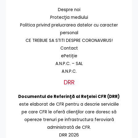
Despre noi
Protecţia mediului
Politica privind prelucrarea datelor cu caracter
personal
CE TREBUIE SA STITI DESPRE CORONAVIRUS!
Contact
ePetiție
A.N.P.C. – SAL
A.N.P.C.
DRR
Documentul de Referinţă al Reţelei CFR (DRR)
este elaborat de CFR pentru a descrie serviciile
pe care CFR le oferă clienţilor care doresc să
opereze trenuri pe infrastructura feroviară
administrată de CFR.
DRR 2026