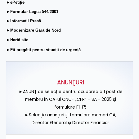
►ePetiție
►Formular Legea 544/2001
►Informații Presă
►Modernizare Gara de Nord
►Hartă site
►Fii pregătit pentru situații de urgență
ANUNŢURI
►ANUNȚ de selecție pentru ocuparea a 1 post de
membru în CA-ul CNCF „CFR” – SA - 2025 și
formulare F1-F5
►Selecție anunțuri și formulare membri CA,
Director General și Director Financiar