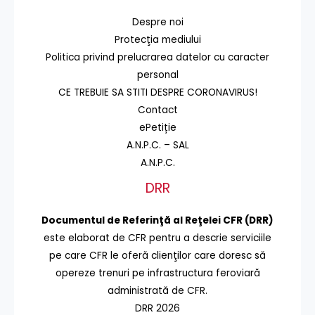
Despre noi
Protecţia mediului
Politica privind prelucrarea datelor cu caracter
personal
CE TREBUIE SA STITI DESPRE CORONAVIRUS!
Contact
ePetiție
A.N.P.C. – SAL
A.N.P.C.
DRR
Documentul de Referinţă al Reţelei CFR (DRR)
este elaborat de CFR pentru a descrie serviciile
pe care CFR le oferă clienţilor care doresc să
opereze trenuri pe infrastructura feroviară
administrată de CFR.
DRR 2026