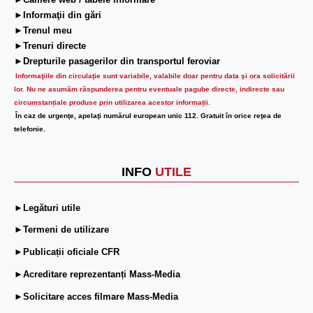
►Camere web / tabele informare
►Informaţii din gări
►Trenul meu
►Trenuri directe
►Drepturile pasagerilor din transportul feroviar
Informaţiile din circulaţie sunt variabile, valabile doar pentru data şi ora solicitării
lor.
Nu ne asumăm răspunderea pentru eventuale pagube directe, indirecte sau
circumstanțiale produse prin utilizarea acestor informații.
În caz de urgenţe, apelaţi numărul european unic 112. Gratuit în orice reţea de
telefonie.
INFO
UTILE
►Legături utile
►Termeni de utilizare
►Publicații oficiale CFR
►Acreditare reprezentanți Mass-Media
►Solicitare acces filmare Mass-Media