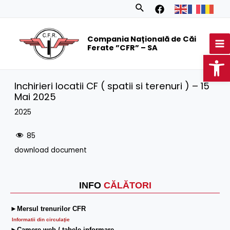
Skip
Search
to
MA
content
Compania Națională de Căi
M
Ferate ”CFR” – SA
Op
Inchirieri locatii CF ( spatii si terenuri ) – 15
Mai 2025
2025
85
download document
INFO
CĂLĂTORI
►Mersul trenurilor CFR
Informatii din circulaţie