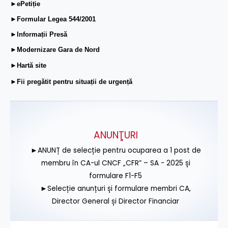
►ePetiție
►Formular Legea 544/2001
►Informații Presă
►Modernizare Gara de Nord
►Hartă site
►Fii pregătit pentru situații de urgență
ANUNŢURI
►ANUNȚ de selecție pentru ocuparea a 1 post de
membru în CA-ul CNCF „CFR” – SA - 2025 și
formulare F1-F5
►Selecție anunțuri și formulare membri CA,
Director General și Director Financiar