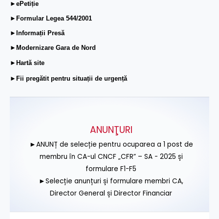
►ePetiție
►Formular Legea 544/2001
►Informații Presă
►Modernizare Gara de Nord
►Hartă site
►Fii pregătit pentru situații de urgență
ANUNŢURI
►ANUNȚ de selecție pentru ocuparea a 1 post de
membru în CA-ul CNCF „CFR” – SA - 2025 și
formulare F1-F5
►Selecție anunțuri și formulare membri CA,
Director General și Director Financiar