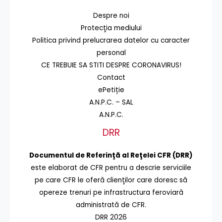
Despre noi
Protecţia mediului
Politica privind prelucrarea datelor cu caracter
personal
CE TREBUIE SA STITI DESPRE CORONAVIRUS!
Contact
ePetiție
A.N.P.C. – SAL
A.N.P.C.
DRR
Documentul de Referinţă al Reţelei CFR (DRR)
este elaborat de CFR pentru a descrie serviciile
pe care CFR le oferă clienţilor care doresc să
opereze trenuri pe infrastructura feroviară
administrată de CFR.
DRR 2026