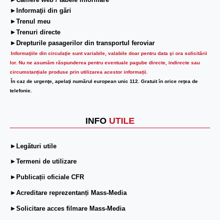
►Camere web / tabele informare
►Informaţii din gări
►Trenul meu
►Trenuri directe
►Drepturile pasagerilor din transportul feroviar
Informaţiile din circulaţie sunt variabile, valabile doar pentru data şi ora solicitării
lor.
Nu ne asumăm răspunderea pentru eventuale pagube directe, indirecte sau
circumstanțiale produse prin utilizarea acestor informații.
În caz de urgenţe, apelaţi numărul european unic 112. Gratuit în orice reţea de
telefonie.
INFO
UTILE
►Legături utile
►Termeni de utilizare
►Publicații oficiale CFR
►Acreditare reprezentanți Mass-Media
►Solicitare acces filmare Mass-Media