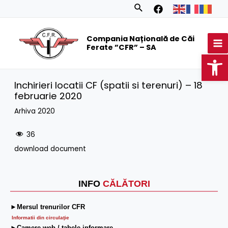
Skip
Search
to
MA
content
Compania Națională de Căi
M
Ferate ”CFR” – SA
Op
Inchirieri locatii CF (spatii si terenuri) – 18
februarie 2020
Arhiva 2020
36
download document
INFO
CĂLĂTORI
►Mersul trenurilor CFR
Informatii din circulaţie