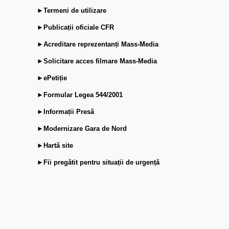
►Termeni de utilizare
►Publicații oficiale CFR
►Acreditare reprezentanți Mass-Media
►Solicitare acces filmare Mass-Media
►ePetiție
►Formular Legea 544/2001
►Informații Presă
►Modernizare Gara de Nord
►Hartă site
►Fii pregătit pentru situații de urgență