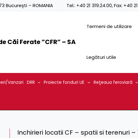
0873 București – ROMANIA
Tel.:
+40 21 319.24.00
, Fax:
+40 21
Termeni de utilizare
e Căi Ferate ”CFR” – SA
Legături utile
ieri/Vanzari
DRR
Proiecte fonduri UE
Reţeaua feroviară
Inchirieri locatii CF – spatii si terenuri