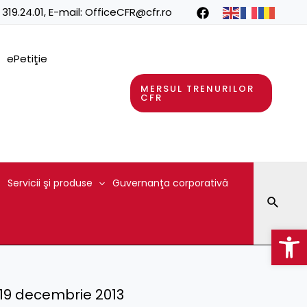
 319.24.01
, E-mail:
OfficeCFR@cfr.ro
ePetiţie
MERSUL TRENURILOR
CFR
Servicii şi produse
Guvernanţa corporativă
Searc
Op
 – 19 decembrie 2013