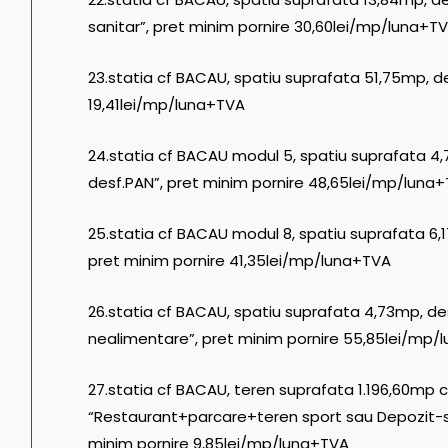
sanitar”, pret minim pornire 30,60lei/mp/luna+T
23.statia cf BACAU, spatiu suprafata 51,75mp, de
19,41lei/mp/luna+TVA
24.statia cf BACAU modul 5, spatiu suprafata 4
desf.PAN”, pret minim pornire 48,65lei/mp/luna
25.statia cf BACAU modul 8, spatiu suprafata 6,17
pret minim pornire 41,35lei/mp/luna+TVA
26.statia cf BACAU, spatiu suprafata 4,73mp, de
nealimentare”, pret minim pornire 55,85lei/mp/
27.statia cf BACAU, teren suprafata 1.196,60mp cu
“Restaurant+parcare+teren sport sau Depozit-sh
minim pornire 9,85lei/mp/luna+TVA