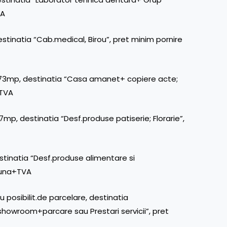
VA
stinatia “Cab.medical, Birou”, pret minim pornire
,73mp, destinatia “Casa amanet+ copiere acte;
+TVA
mp, destinatia “Desf.produse patiserie; Florarie”,
stinatia “Desf.produse alimentare si
luna+TVA
 posibilit.de parcelare, destinatia
owroom+parcare sau Prestari servicii”, pret