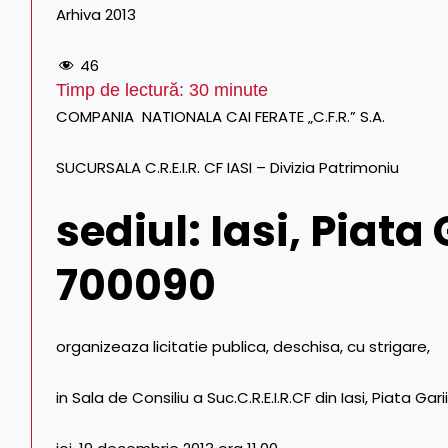
Arhiva 2013
46
Timp de lectură:
30
minute
COMPANIA NATIONALA CAI FERATE „C.F.R.” S.A.
SUCURSALA C.R.E.I.R. CF IASI – Divizia Patrimoniu
sediul: Iasi, Piata 
700090
organizeaza licitatie publica, deschisa, cu strigare,
in Sala de Consiliu a Suc.C.R.E.I.R.CF din Iasi, Piata Garii