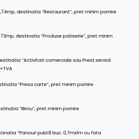
4,74mp, destinatia “Restaurant”, pret minim pornire
4,73mp, destinatia “Produse patiserie”, pret minim
stinatia “Activitati comerciale sau Prest.servicii
na+TVA
tinatia “Presa carte”, pret minim pornire
tinatia ”Birou”, pret minim pornire
stinatia “Panouri publ.8 buc. 0,7mx1m cu fata