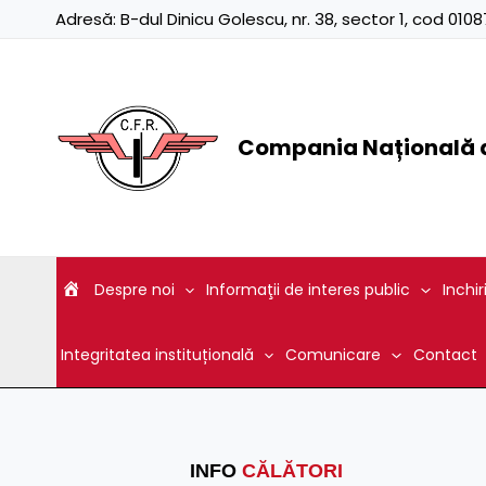
Skip
Adresă:
B-dul Dinicu Golescu, nr. 38, sector 1, cod 01
to
content
Compania Națională d
Despre noi
Informaţii de interes public
Inchir
Integritatea instituțională
Comunicare
Contact
INFO
CĂLĂTORI