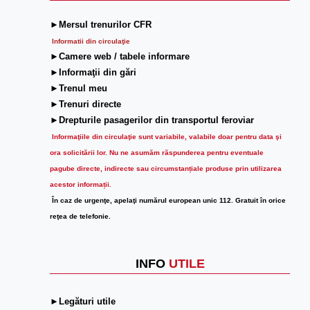
►Mersul trenurilor CFR
Informatii din circulaţie
►Camere web / tabele informare
►Informaţii din gări
►Trenul meu
►Trenuri directe
►Drepturile pasagerilor din transportul feroviar
Informaţiile din circulaţie sunt variabile, valabile doar pentru data şi
ora solicitării lor.
Nu ne asumăm răspunderea pentru eventuale
pagube directe, indirecte sau circumstanțiale produse prin utilizarea
acestor informații.
În caz de urgenţe, apelaţi numărul european unic 112. Gratuit în orice
reţea de telefonie.
INFO
UTILE
►Legături utile