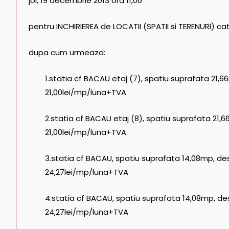
joi, 19 decembrie 2013 ora 11,00
pentru INCHIRIEREA de LOCATII (SPATII si TERENURI) c
dupa cum urmeaza:
1.statia cf BACAU etaj (7), spatiu suprafata 21,66
21,00lei/mp/luna+TVA
2.statia cf BACAU etaj (8), spatiu suprafata 21,66
21,00lei/mp/luna+TVA
3.statia cf BACAU, spatiu suprafata 14,08mp, des
24,27lei/mp/luna+TVA
4.statia cf BACAU, spatiu suprafata 14,08mp, des
24,27lei/mp/luna+TVA