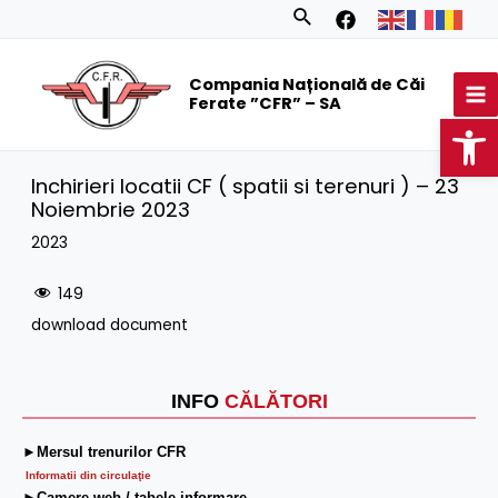
Skip
Search
to
MA
content
Compania Națională de Căi
M
Ferate ”CFR” – SA
Op
Inchirieri locatii CF ( spatii si terenuri ) – 23
Noiembrie 2023
2023
149
download document
INFO
CĂLĂTORI
►Mersul trenurilor CFR
Informatii din circulaţie