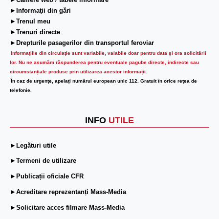
►Camere web / tabele informare
►Informaţii din gări
►Trenul meu
►Trenuri directe
►Drepturile pasagerilor din transportul feroviar
Informaţiile din circulaţie sunt variabile, valabile doar pentru data şi ora solicitării
lor.
Nu ne asumăm răspunderea pentru eventuale pagube directe, indirecte sau
circumstanțiale produse prin utilizarea acestor informații.
În caz de urgenţe, apelaţi numărul european unic 112. Gratuit în orice reţea de
telefonie.
INFO
UTILE
►Legături utile
►Termeni de utilizare
►Publicații oficiale CFR
►Acreditare reprezentanți Mass-Media
►Solicitare acces filmare Mass-Media