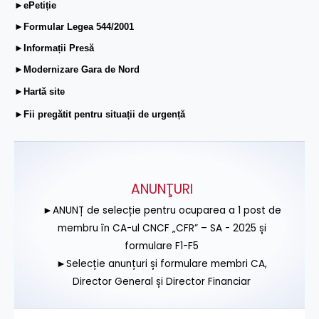
►ePetiție
►Formular Legea 544/2001
►Informații Presă
►Modernizare Gara de Nord
►Hartă site
►Fii pregătit pentru situații de urgență
ANUNŢURI
►ANUNȚ de selecție pentru ocuparea a 1 post de
membru în CA-ul CNCF „CFR” – SA - 2025 și
formulare F1-F5
►Selecție anunțuri și formulare membri CA,
Director General și Director Financiar