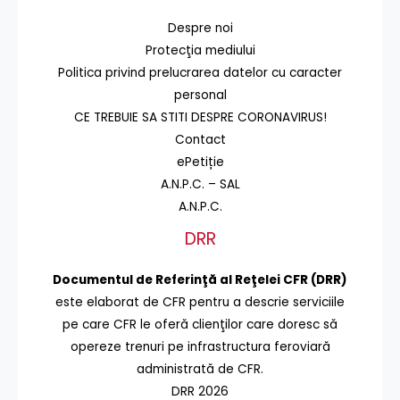
Despre noi
Protecţia mediului
Politica privind prelucrarea datelor cu caracter
personal
CE TREBUIE SA STITI DESPRE CORONAVIRUS!
Contact
ePetiție
A.N.P.C. – SAL
A.N.P.C.
DRR
Documentul de Referinţă al Reţelei CFR (DRR)
este elaborat de CFR pentru a descrie serviciile
pe care CFR le oferă clienţilor care doresc să
opereze trenuri pe infrastructura feroviară
administrată de CFR.
DRR 2026