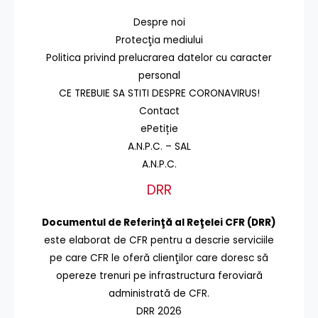
Despre noi
Protecţia mediului
Politica privind prelucrarea datelor cu caracter
personal
CE TREBUIE SA STITI DESPRE CORONAVIRUS!
Contact
ePetiție
A.N.P.C. – SAL
A.N.P.C.
DRR
Documentul de Referinţă al Reţelei CFR (DRR)
este elaborat de CFR pentru a descrie serviciile
pe care CFR le oferă clienţilor care doresc să
opereze trenuri pe infrastructura feroviară
administrată de CFR.
DRR 2026