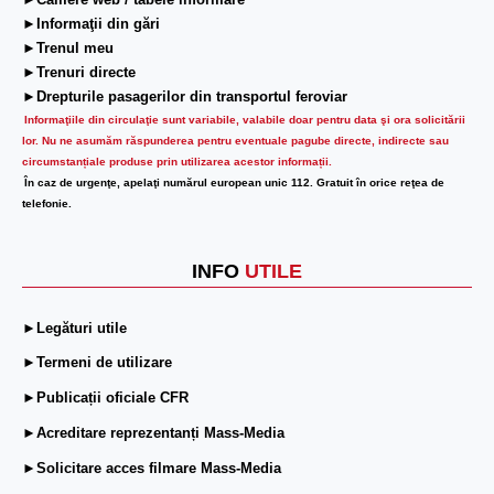
►Camere web / tabele informare
►Informaţii din gări
►Trenul meu
►Trenuri directe
►Drepturile pasagerilor din transportul feroviar
Informaţiile din circulaţie sunt variabile, valabile doar pentru data şi ora solicitării
lor.
Nu ne asumăm răspunderea pentru eventuale pagube directe, indirecte sau
circumstanțiale produse prin utilizarea acestor informații.
În caz de urgenţe, apelaţi numărul european unic 112. Gratuit în orice reţea de
telefonie.
INFO
UTILE
►Legături utile
►Termeni de utilizare
►Publicații oficiale CFR
►Acreditare reprezentanți Mass-Media
►Solicitare acces filmare Mass-Media