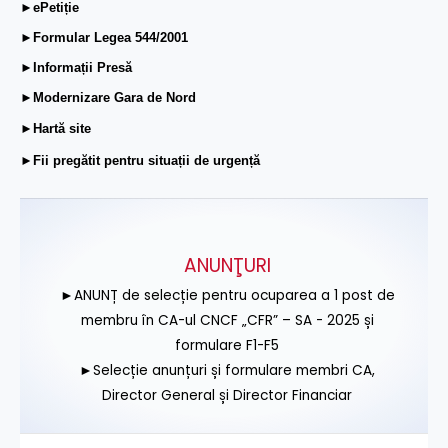
►ePetiție
►Formular Legea 544/2001
►Informații Presă
►Modernizare Gara de Nord
►Hartă site
►Fii pregătit pentru situații de urgență
ANUNŢURI
►ANUNȚ de selecție pentru ocuparea a 1 post de
membru în CA-ul CNCF „CFR” – SA - 2025 și
formulare F1-F5
►Selecție anunțuri și formulare membri CA,
Director General și Director Financiar