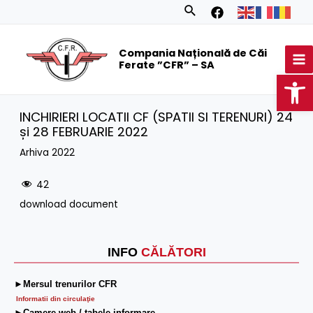
Skip
Search
to
MA
content
Compania Națională de Căi
M
Ferate ”CFR” – SA
Op
INCHIRIERI LOCATII CF (SPATII SI TERENURI) 24
și 28 FEBRUARIE 2022
Arhiva 2022
42
download document
INFO
CĂLĂTORI
►Mersul trenurilor CFR
Informatii din circulaţie