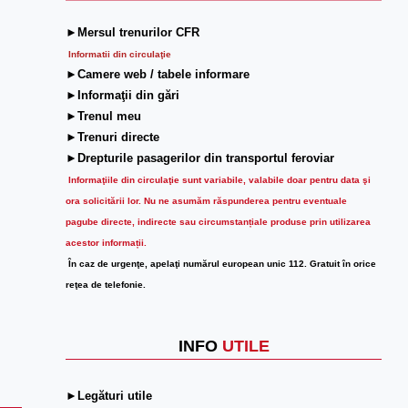
►Mersul trenurilor CFR
Informatii din circulaţie
►Camere web / tabele informare
►Informaţii din gări
►Trenul meu
►Trenuri directe
►Drepturile pasagerilor din transportul feroviar
Informaţiile din circulaţie sunt variabile, valabile doar pentru data şi
ora solicitării lor.
Nu ne asumăm răspunderea pentru eventuale
pagube directe, indirecte sau circumstanțiale produse prin utilizarea
acestor informații.
În caz de urgenţe, apelaţi numărul european unic 112. Gratuit în orice
reţea de telefonie.
INFO
UTILE
►Legături utile