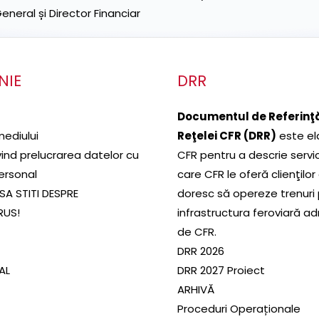
neral și Director Financiar
NIE
DRR
Documentul de Referinţă
mediului
Reţelei CFR (DRR)
este el
ivind prelucrarea datelor cu
CFR pentru a descrie servic
ersonal
care CFR le oferă clienţilor
SA STITI DESPRE
doresc să opereze trenuri
RUS!
infrastructura feroviară a
de CFR.
DRR 2026
SAL
DRR 2027 Proiect
ARHIVĂ
Proceduri Operaționale