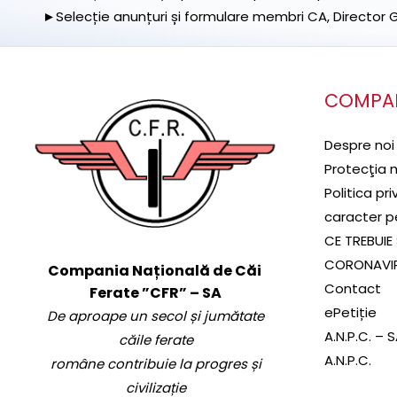
►Selecție anunțuri și formulare membri CA, Director Ge
COMPA
Despre noi
Protecţia 
Politica pr
caracter p
CE TREBUIE 
CORONAVI
Compania Națională de Căi
Contact
Ferate ”CFR” – SA
ePetiție
De aproape un secol și jumătate
A.N.P.C. – 
căile ferate
A.N.P.C.
române contribuie la progres și
civilizație