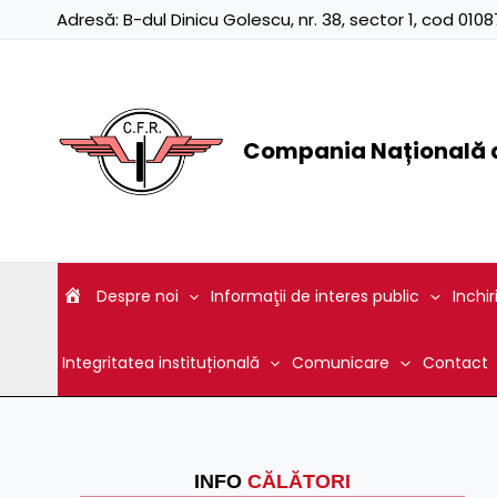
Skip
Adresă:
B-dul Dinicu Golescu, nr. 38, sector 1, cod 01
to
content
Compania Națională d
Despre noi
Informaţii de interes public
Inchir
Integritatea instituțională
Comunicare
Contact
INFO
CĂLĂTORI