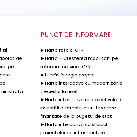
PUNCT DE INFORMARE
 al
►Harta rețelei CFR
aborat de
►Harta – Cresterea mobilitatii pe
iile pe
reteaua feroviara CFR
 care
►Lucrări în regie proprie
 pe
►Harta interactivă cu modernizările
dministrată
trecerilor la nivel
►Harta interactivă cu obiectivele de
investiții a infrastructurii feroviare
finanțate de la bugetul de stat
►Harta interactivă cu stadiul
proiectelor de infrastructură