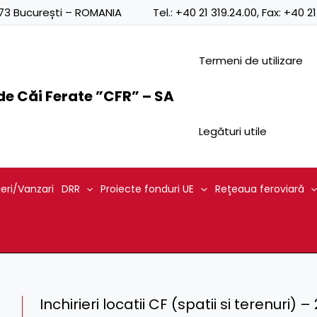
0873 București – ROMANIA
Tel.:
+40 21 319.24.00
, Fax:
+40 21
Termeni de utilizare
e Căi Ferate ”CFR” – SA
Legături utile
ieri/Vanzari
DRR
Proiecte fonduri UE
Reţeaua feroviară
Inchirieri locatii CF (spatii si terenuri) –