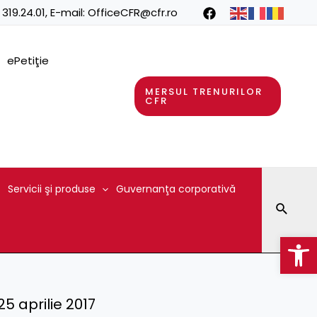
 319.24.01
, E-mail:
OfficeCFR@cfr.ro
ePetiţie
MERSUL TRENURILOR
CFR
Servicii şi produse
Guvernanţa corporativă
Searc
Op
 25 aprilie 2017