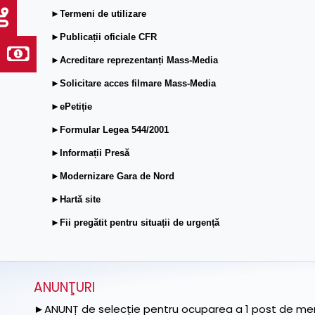
►Termeni de utilizare
►Publicații oficiale CFR
►Acreditare reprezentanți Mass-Media
►Solicitare acces filmare Mass-Media
►ePetiție
►Formular Legea 544/2001
►Informații Presă
►Modernizare Gara de Nord
►Hartă site
►Fii pregătit pentru situații de urgență
ANUNŢURI
►ANUNȚ de selecție pentru ocuparea a 1 post de memb