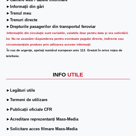
►Camere web / tabele informare
►Informaţii din gări
►Trenul meu
►Trenuri directe
►Drepturile pasagerilor din transportul feroviar
Informaţiile din circulaţie sunt variabile, valabile doar pentru data şi ora solicitării
lor.
Nu ne asumăm răspunderea pentru eventuale pagube directe, indirecte sau
circumstanțiale produse prin utilizarea acestor informații.
În caz de urgenţe, apelaţi numărul european unic 112. Gratuit în orice reţea de
telefonie.
INFO
UTILE
►Legături utile
►Termeni de utilizare
►Publicații oficiale CFR
►Acreditare reprezentanți Mass-Media
►Solicitare acces filmare Mass-Media