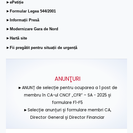
►ePetiție
►Formular Legea 544/2001
►Informații Presă
►Modernizare Gara de Nord
►Hartă site
►Fii pregătit pentru situații de urgență
ANUNŢURI
►ANUNȚ de selecție pentru ocuparea a 1 post de
membru în CA-ul CNCF „CFR” – SA - 2025 și
formulare F1-F5
►Selecție anunțuri și formulare membri CA,
Director General și Director Financiar