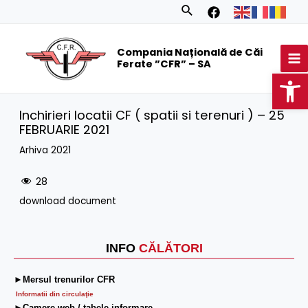
Skip
Search
to
MA
content
Compania Națională de Căi
M
Ferate ”CFR” – SA
Op
Inchirieri locatii CF ( spatii si terenuri ) – 25
FEBRUARIE 2021
Arhiva 2021
28
download document
INFO
CĂLĂTORI
►Mersul trenurilor CFR
Informatii din circulaţie