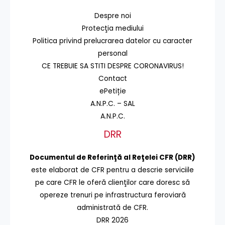
Despre noi
Protecţia mediului
Politica privind prelucrarea datelor cu caracter
personal
CE TREBUIE SA STITI DESPRE CORONAVIRUS!
Contact
ePetiție
A.N.P.C. – SAL
A.N.P.C.
DRR
Documentul de Referinţă al Reţelei CFR (DRR)
este elaborat de CFR pentru a descrie serviciile
pe care CFR le oferă clienţilor care doresc să
opereze trenuri pe infrastructura feroviară
administrată de CFR.
DRR 2026