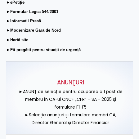
►ePetiție
►Formular Legea 544/2001
►Informații Presă
►Modernizare Gara de Nord
►Hartă site
►Fii pregătit pentru situații de urgență
ANUNŢURI
►ANUNȚ de selecție pentru ocuparea a 1 post de
membru în CA-ul CNCF „CFR” – SA - 2025 și
formulare F1-F5
►Selecție anunțuri și formulare membri CA,
Director General și Director Financiar