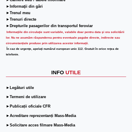
►Camere web / tabele informare
►Informaţii din gări
►Trenul meu
►Trenuri directe
►Drepturile pasagerilor din transportul feroviar
Informaţiile din circulaţie sunt variabile, valabile doar pentru data şi ora solicitării
lor.
Nu ne asumăm răspunderea pentru eventuale pagube directe, indirecte sau
circumstanțiale produse prin utilizarea acestor informații.
În caz de urgenţe, apelaţi numărul european unic 112. Gratuit în orice reţea de
telefonie.
INFO
UTILE
►Legături utile
►Termeni de utilizare
►Publicații oficiale CFR
►Acreditare reprezentanți Mass-Media
►Solicitare acces filmare Mass-Media