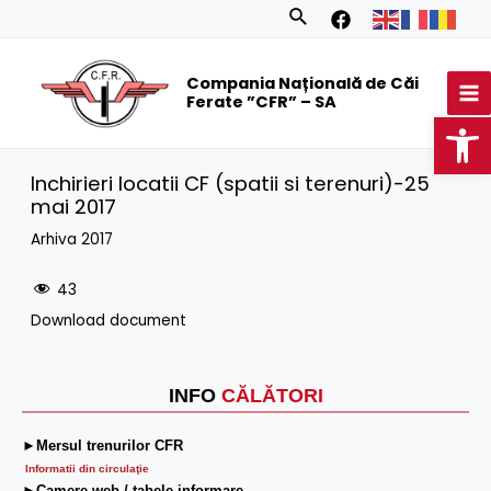
Skip
Search
to
MA
content
Compania Națională de Căi
M
Ferate ”CFR” – SA
Op
Inchirieri locatii CF (spatii si terenuri)-25
mai 2017
Arhiva 2017
43
Download document
INFO
CĂLĂTORI
►Mersul trenurilor CFR
Informatii din circulaţie