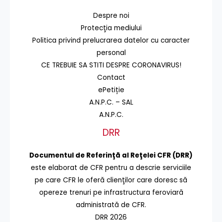
Despre noi
Protecţia mediului
Politica privind prelucrarea datelor cu caracter
personal
CE TREBUIE SA STITI DESPRE CORONAVIRUS!
Contact
ePetiție
A.N.P.C. – SAL
A.N.P.C.
DRR
Documentul de Referinţă al Reţelei CFR (DRR)
este elaborat de CFR pentru a descrie serviciile
pe care CFR le oferă clienţilor care doresc să
opereze trenuri pe infrastructura feroviară
administrată de CFR.
DRR 2026