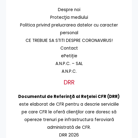
Despre noi
Protecţia mediului
Politica privind prelucrarea datelor cu caracter
personal
CE TREBUIE SA STITI DESPRE CORONAVIRUS!
Contact
ePetiție
A.N.P.C. – SAL
A.N.P.C.
DRR
Documentul de Referinţă al Reţelei CFR (DRR)
este elaborat de CFR pentru a descrie serviciile
pe care CFR le oferă clienţilor care doresc să
opereze trenuri pe infrastructura feroviară
administrată de CFR.
DRR 2026