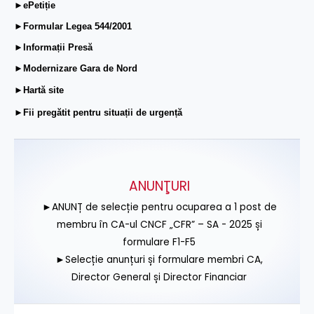
►ePetiție
►Formular Legea 544/2001
►Informații Presă
►Modernizare Gara de Nord
►Hartă site
►Fii pregătit pentru situații de urgență
ANUNŢURI
►ANUNȚ de selecție pentru ocuparea a 1 post de
membru în CA-ul CNCF „CFR” – SA - 2025 și
formulare F1-F5
►Selecție anunțuri și formulare membri CA,
Director General și Director Financiar