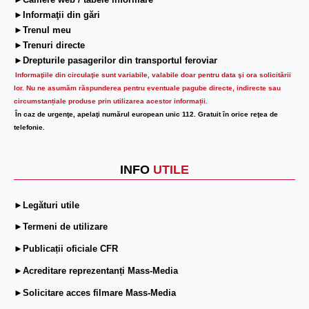
►Camere web / tabele informare
►Informaţii din gări
►Trenul meu
►Trenuri directe
►Drepturile pasagerilor din transportul feroviar
Informaţiile din circulaţie sunt variabile, valabile doar pentru data şi ora solicitării
lor.
Nu ne asumăm răspunderea pentru eventuale pagube directe, indirecte sau
circumstanțiale produse prin utilizarea acestor informații.
În caz de urgenţe, apelaţi numărul european unic 112. Gratuit în orice reţea de
telefonie.
INFO
UTILE
►Legături utile
►Termeni de utilizare
►Publicații oficiale CFR
►Acreditare reprezentanți Mass-Media
►Solicitare acces filmare Mass-Media