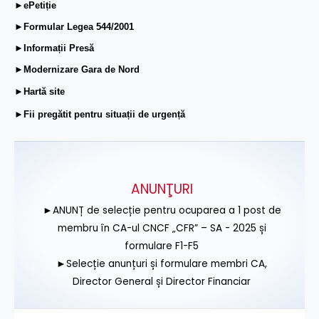
►ePetiție
►Formular Legea 544/2001
►Informații Presă
►Modernizare Gara de Nord
►Hartă site
►Fii pregătit pentru situații de urgență
ANUNŢURI
►ANUNȚ de selecție pentru ocuparea a 1 post de
membru în CA-ul CNCF „CFR” – SA - 2025 și
formulare F1-F5
►Selecție anunțuri și formulare membri CA,
Director General și Director Financiar