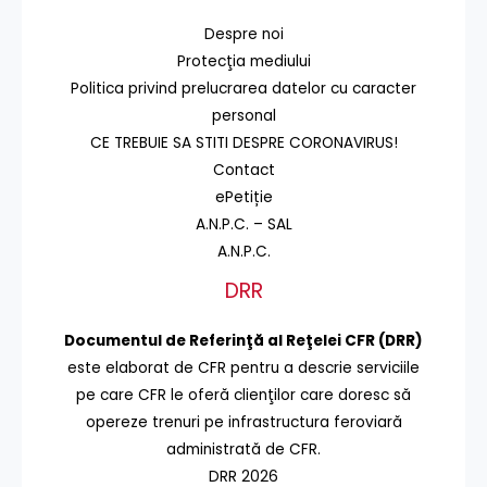
Despre noi
Protecţia mediului
Politica privind prelucrarea datelor cu caracter
personal
CE TREBUIE SA STITI DESPRE CORONAVIRUS!
Contact
ePetiție
A.N.P.C. – SAL
A.N.P.C.
DRR
Documentul de Referinţă al Reţelei CFR (DRR)
este elaborat de CFR pentru a descrie serviciile
pe care CFR le oferă clienţilor care doresc să
opereze trenuri pe infrastructura feroviară
administrată de CFR.
DRR 2026