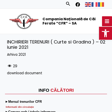
Skip
Search
to
MA
content
Compania Națională de Căi
M
Ferate ”CFR” – SA
Op
INCHIRIERI TERENURI ( Curte si Gradina ) – 02
iunie 2021
Arhiva 2021
29
download document
INFO
CĂLĂTORI
►Mersul trenurilor CFR
Informatii din circulaţie