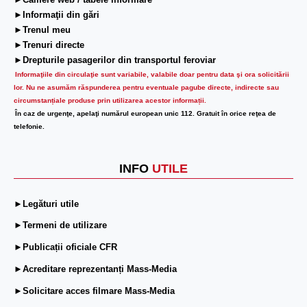
►Camere web / tabele informare
►Informaţii din gări
►Trenul meu
►Trenuri directe
►Drepturile pasagerilor din transportul feroviar
Informaţiile din circulaţie sunt variabile, valabile doar pentru data şi ora solicitării
lor.
Nu ne asumăm răspunderea pentru eventuale pagube directe, indirecte sau
circumstanțiale produse prin utilizarea acestor informații.
În caz de urgenţe, apelaţi numărul european unic 112. Gratuit în orice reţea de
telefonie.
INFO
UTILE
►Legături utile
►Termeni de utilizare
►Publicații oficiale CFR
►Acreditare reprezentanți Mass-Media
►Solicitare acces filmare Mass-Media