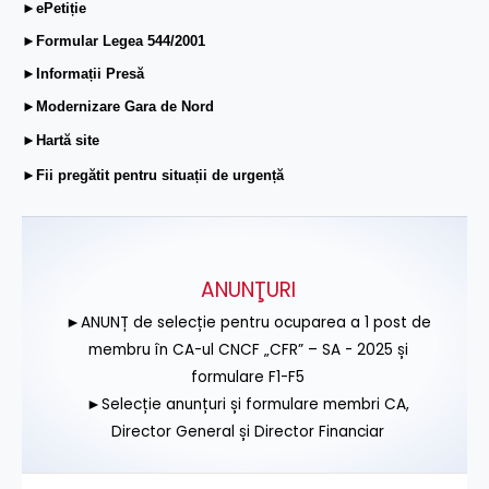
►ePetiție
►Formular Legea 544/2001
►Informații Presă
►Modernizare Gara de Nord
►Hartă site
►Fii pregătit pentru situații de urgență
ANUNŢURI
►ANUNȚ de selecție pentru ocuparea a 1 post de
membru în CA-ul CNCF „CFR” – SA - 2025 și
formulare F1-F5
►Selecție anunțuri și formulare membri CA,
Director General și Director Financiar