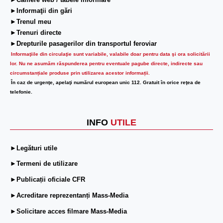
►Camere web / tabele informare
►Informaţii din gări
►Trenul meu
►Trenuri directe
►Drepturile pasagerilor din transportul feroviar
Informaţiile din circulaţie sunt variabile, valabile doar pentru data şi ora solicitării
lor.
Nu ne asumăm răspunderea pentru eventuale pagube directe, indirecte sau
circumstanțiale produse prin utilizarea acestor informații.
În caz de urgenţe, apelaţi numărul european unic 112. Gratuit în orice reţea de
telefonie.
INFO
UTILE
►Legături utile
►Termeni de utilizare
►Publicații oficiale CFR
►Acreditare reprezentanți Mass-Media
►Solicitare acces filmare Mass-Media