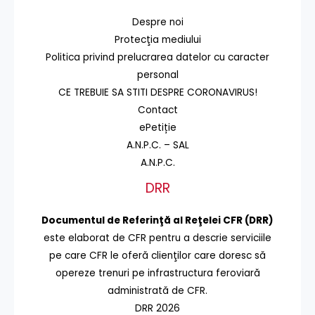
Despre noi
Protecţia mediului
Politica privind prelucrarea datelor cu caracter
personal
CE TREBUIE SA STITI DESPRE CORONAVIRUS!
Contact
ePetiție
A.N.P.C. – SAL
A.N.P.C.
DRR
Documentul de Referinţă al Reţelei CFR (DRR)
este elaborat de CFR pentru a descrie serviciile
pe care CFR le oferă clienţilor care doresc să
opereze trenuri pe infrastructura feroviară
administrată de CFR.
DRR 2026