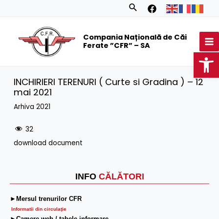
Skip
Search
to
MA
content
Compania Națională de Căi
M
Ferate ”CFR” – SA
Op
INCHIRIERI TERENURI ( Curte si Gradina ) – 12
mai 2021
Arhiva 2021
32
download document
INFO
CĂLĂTORI
►Mersul trenurilor CFR
Informatii din circulaţie