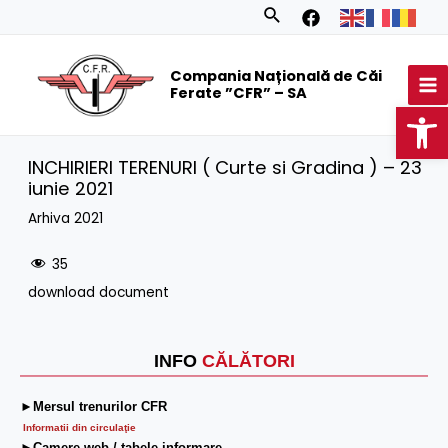
Skip
Search
to
MA
content
Compania Națională de Căi
M
Ferate ”CFR” – SA
Op
INCHIRIERI TERENURI ( Curte si Gradina ) – 23
iunie 2021
Arhiva 2021
35
download document
INFO
CĂLĂTORI
►Mersul trenurilor CFR
Informatii din circulaţie