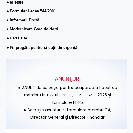
►ePetiție
►Formular Legea 544/2001
►Informații Presă
►Modernizare Gara de Nord
►Hartă site
►Fii pregătit pentru situații de urgență
ANUNŢURI
►ANUNȚ de selecție pentru ocuparea a 1 post de
membru în CA-ul CNCF „CFR” – SA - 2025 și
formulare F1-F5
►Selecție anunțuri și formulare membri CA,
Director General și Director Financiar