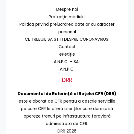
Despre noi
Protecţia mediului
Politica privind prelucrarea datelor cu caracter
personal
CE TREBUIE SA STITI DESPRE CORONAVIRUS!
Contact
ePetiție
A.N.P.C. – SAL
A.N.P.C.
DRR
Documentul de Referinţă al Reţelei CFR (DRR)
este elaborat de CFR pentru a descrie serviciile
pe care CFR le oferă clienţilor care doresc să
opereze trenuri pe infrastructura feroviară
administrată de CFR.
DRR 2026