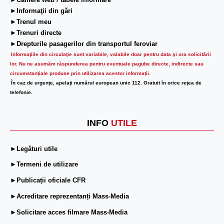
►Camere web / tabele informare
►Informaţii din gări
►Trenul meu
►Trenuri directe
►Drepturile pasagerilor din transportul feroviar
Informaţiile din circulaţie sunt variabile, valabile doar pentru data şi ora solicitării
lor.
Nu ne asumăm răspunderea pentru eventuale pagube directe, indirecte sau
circumstanțiale produse prin utilizarea acestor informații.
În caz de urgenţe, apelaţi numărul european unic 112. Gratuit în orice reţea de
telefonie.
INFO
UTILE
►Legături utile
►Termeni de utilizare
►Publicații oficiale CFR
►Acreditare reprezentanți Mass-Media
►Solicitare acces filmare Mass-Media