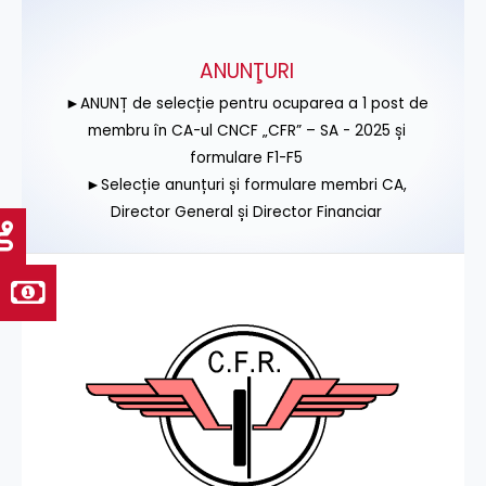
ANUNŢURI
►ANUNȚ de selecție pentru ocuparea a 1 post de
membru în CA-ul CNCF „CFR” – SA - 2025 și
formulare F1-F5
►Selecție anunțuri și formulare membri CA,
Director General și Director Financiar