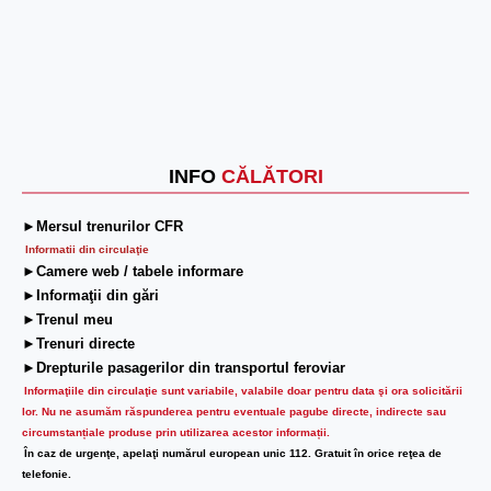
INFO
CĂLĂTORI
►Mersul trenurilor CFR
Informatii din circulaţie
►Camere web / tabele informare
►Informaţii din gări
►Trenul meu
►Trenuri directe
►Drepturile pasagerilor din transportul feroviar
Informaţiile din circulaţie sunt variabile, valabile doar pentru data şi ora solicitării
lor.
Nu ne asumăm răspunderea pentru eventuale pagube directe, indirecte sau
circumstanțiale produse prin utilizarea acestor informații.
În caz de urgenţe, apelaţi numărul european unic 112. Gratuit în orice reţea de
telefonie.