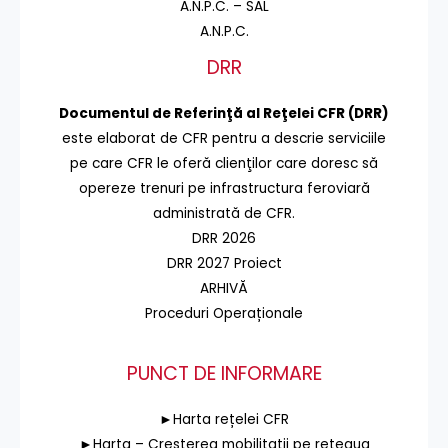
A.N.P.C. – SAL
A.N.P.C.
DRR
Documentul de Referinţă al Reţelei CFR (DRR)
este elaborat de CFR pentru a descrie serviciile
pe care CFR le oferă clienţilor care doresc să
opereze trenuri pe infrastructura feroviară
administrată de CFR.
DRR 2026
DRR 2027 Proiect
ARHIVĂ
Proceduri Operaționale
PUNCT DE INFORMARE
►Harta rețelei CFR
►Harta – Cresterea mobilitatii pe reteaua