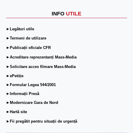
INFO
UTILE
►Legături utile
►Termeni de utilizare
►Publicații oficiale CFR
►Acreditare reprezentanți Mass-Media
►Solicitare acces filmare Mass-Media
►ePetiție
►Formular Legea 544/2001
►Informații Presă
►Modernizare Gara de Nord
►Hartă site
►Fii pregătit pentru situații de urgență