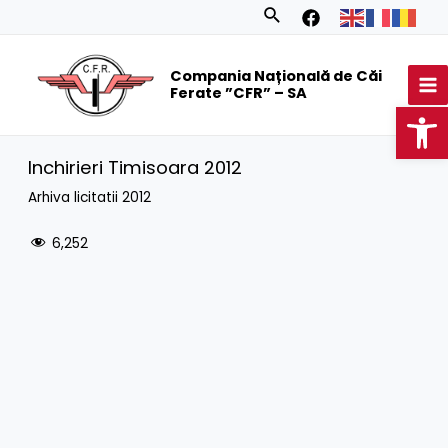
Skip
Search
to
MA
content
Compania Națională de Căi
M
Ferate ”CFR” – SA
Op
Inchirieri Timisoara 2012
Arhiva licitatii 2012
6,252