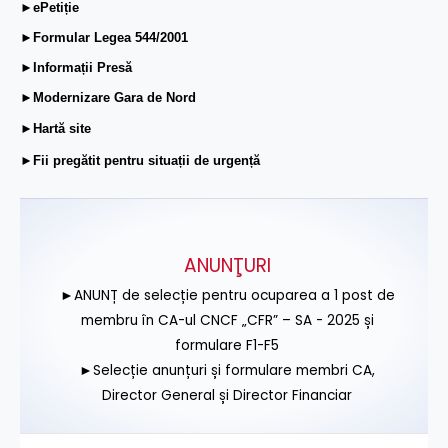
►ePetiție
►Formular Legea 544/2001
►Informații Presă
►Modernizare Gara de Nord
►Hartă site
►Fii pregătit pentru situații de urgență
ANUNŢURI
►ANUNȚ de selecție pentru ocuparea a 1 post de
membru în CA-ul CNCF „CFR” – SA - 2025 și
formulare F1-F5
►Selecție anunțuri și formulare membri CA,
Director General și Director Financiar