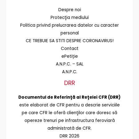
Despre noi
Protecţia mediului
Politica privind prelucrarea datelor cu caracter
personal
CE TREBUIE SA STITI DESPRE CORONAVIRUS!
Contact
ePetiție
A.N.P.C. – SAL
A.N.P.C.
DRR
Documentul de Referinţă al Reţelei CFR (DRR)
este elaborat de CFR pentru a descrie serviciile
pe care CFR le oferă clienţilor care doresc să
opereze trenuri pe infrastructura feroviară
administrată de CFR.
DRR 2026