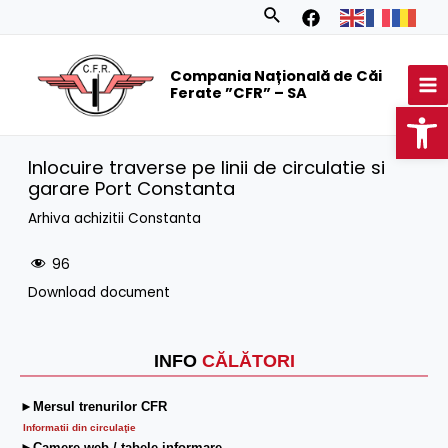
Skip
Search
to
MA
content
Compania Națională de Căi
M
Ferate ”CFR” – SA
Op
Inlocuire traverse pe linii de circulatie si
garare Port Constanta
Arhiva achizitii Constanta
96
Download document
INFO
CĂLĂTORI
►Mersul trenurilor CFR
Informatii din circulaţie