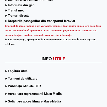
►Camere web / tabele informare
►Informaţii din gări
►Trenul meu
►Trenuri directe
►Drepturile pasagerilor din transportul feroviar
Informaţiile din circulaţie sunt variabile, valabile doar pentru data şi ora solicitării
lor.
Nu ne asumăm răspunderea pentru eventuale pagube directe, indirecte sau
circumstanțiale produse prin utilizarea acestor informații.
În caz de urgenţe, apelaţi numărul european unic 112. Gratuit în orice reţea de
telefonie.
INFO
UTILE
►Legături utile
►Termeni de utilizare
►Publicații oficiale CFR
►Acreditare reprezentanți Mass-Media
►Solicitare acces filmare Mass-Media