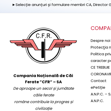
►Selecție anunțuri și formulare membri CA, Director Ge
COMPA
Despre noi
Protecţia 
Politica pr
caracter p
CE TREBUIE 
CORONAVI
Compania Națională de Căi
Contact
Ferate ”CFR” – SA
ePetiție
De aproape un secol și jumătate
A.N.P.C. – 
căile ferate
A.N.P.C.
române contribuie la progres și
civilizație