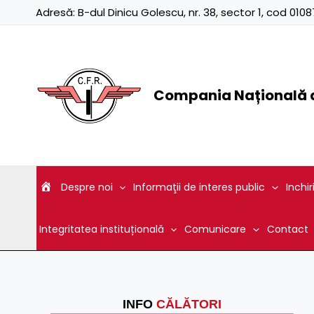
Skip
Adresă:
B-dul Dinicu Golescu, nr. 38, sector 1, cod 01
to
content
Compania Națională d
Despre noi
Informaţii de interes public
Inchir
Integritatea instituțională
Comunicare
Contact
INFO
CĂLĂTORI