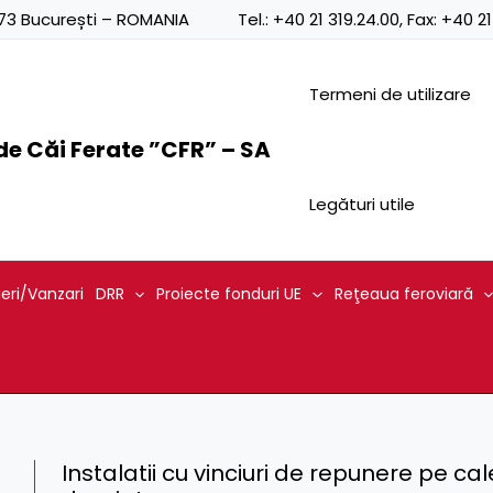
0873 București – ROMANIA
Tel.:
+40 21 319.24.00
, Fax:
+40 21
Termeni de utilizare
e Căi Ferate ”CFR” – SA
Legături utile
ieri/Vanzari
DRR
Proiecte fonduri UE
Reţeaua feroviară
Instalatii cu vinciuri de repunere pe ca