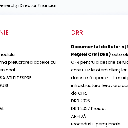
neral și Director Financiar
NIE
DRR
Documentul de Referinţă
mediului
Reţelei CFR (DRR)
este el
ivind prelucrarea datelor cu
CFR pentru a descrie servic
ersonal
care CFR le oferă clienţilor
SA STITI DESPRE
doresc să opereze trenuri
RUS!
infrastructura feroviară a
de CFR.
DRR 2026
SAL
DRR 2027 Proiect
ARHIVĂ
Proceduri Operaționale