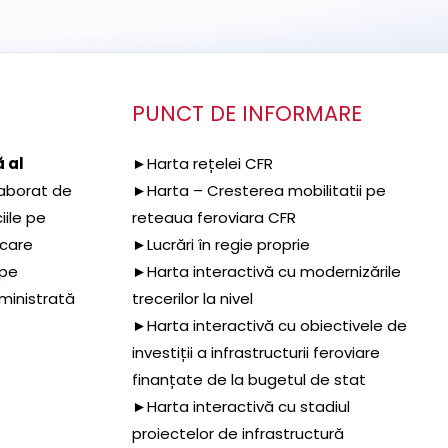
PUNCT DE INFORMARE
 al
►Harta rețelei CFR
aborat de
►Harta – Cresterea mobilitatii pe
iile pe
reteaua feroviara CFR
 care
►Lucrări în regie proprie
 pe
►Harta interactivă cu modernizările
dministrată
trecerilor la nivel
►Harta interactivă cu obiectivele de
investiții a infrastructurii feroviare
finanțate de la bugetul de stat
►Harta interactivă cu stadiul
proiectelor de infrastructură