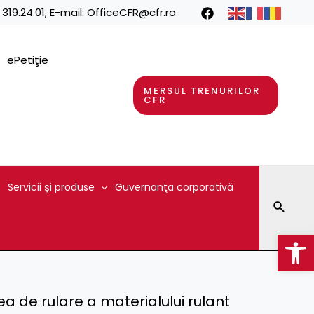
 319.24.01
, E-mail:
OfficeCFR@cfr.ro
ePetiţie
MERSUL TRENURILOR
CFR
Servicii şi produse
Guvernanţa corporativă
Searc
Op
lea de rulare a materialului rulant