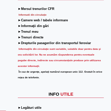
►Mersul trenurilor CFR
Informatii din circulaţie
►Camere web / tabele informare
►Informaţii din gări
►Trenul meu
►Trenuri directe
►Drepturile pasagerilor din transportul feroviar
Informaţiile din circulaţie sunt variabile, valabile doar pentru data şi
ora solicitării lor.
Nu ne asumăm răspunderea pentru eventuale
pagube directe, indirecte sau circumstanțiale produse prin utilizarea
acestor informații.
În caz de urgenţe, apelaţi numărul european unic 112. Gratuit în orice
reţea de telefonie.
INFO
UTILE
►Legături utile