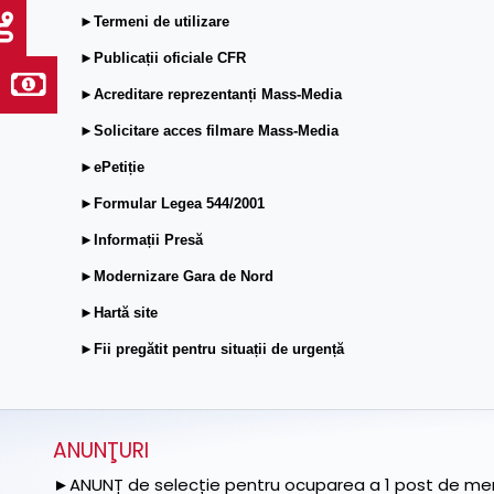
►Termeni de utilizare
►Publicații oficiale CFR
►Acreditare reprezentanți Mass-Media
►Solicitare acces filmare Mass-Media
►ePetiție
►Formular Legea 544/2001
►Informații Presă
►Modernizare Gara de Nord
►Hartă site
►Fii pregătit pentru situații de urgență
ANUNŢURI
►ANUNȚ de selecție pentru ocuparea a 1 post de memb