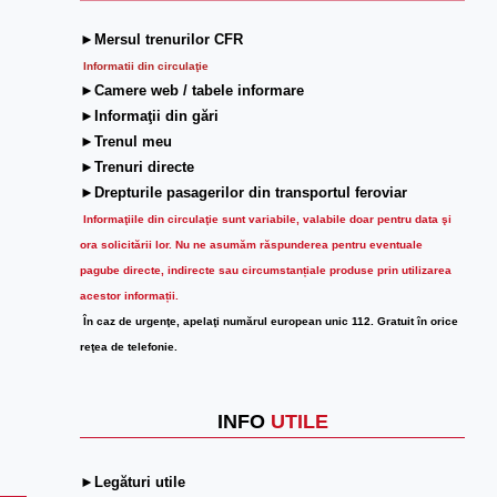
►Mersul trenurilor CFR
Informatii din circulaţie
►Camere web / tabele informare
►Informaţii din gări
►Trenul meu
►Trenuri directe
►Drepturile pasagerilor din transportul feroviar
Informaţiile din circulaţie sunt variabile, valabile doar pentru data şi
ora solicitării lor.
Nu ne asumăm răspunderea pentru eventuale
pagube directe, indirecte sau circumstanțiale produse prin utilizarea
acestor informații.
În caz de urgenţe, apelaţi numărul european unic 112. Gratuit în orice
reţea de telefonie.
INFO
UTILE
►Legături utile