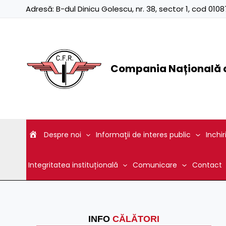
Skip
Adresă:
B-dul Dinicu Golescu, nr. 38, sector 1, cod 01
to
content
Compania Națională d
Despre noi
Informaţii de interes public
Inchir
Integritatea instituțională
Comunicare
Contact
INFO
CĂLĂTORI