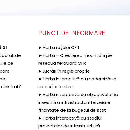
PUNCT DE INFORMARE
 al
►Harta rețelei CFR
aborat de
►Harta – Cresterea mobilitatii pe
iile pe
reteaua feroviara CFR
 care
►Lucrări în regie proprie
 pe
►Harta interactivă cu modernizările
dministrată
trecerilor la nivel
►Harta interactivă cu obiectivele de
investiții a infrastructurii feroviare
finanțate de la bugetul de stat
►Harta interactivă cu stadiul
proiectelor de infrastructură