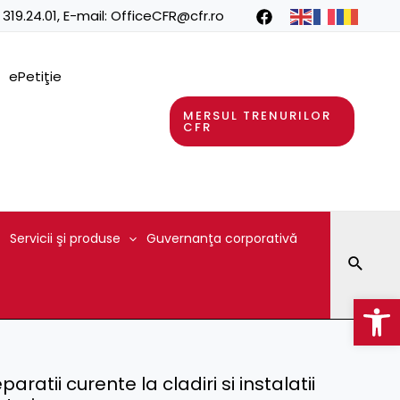
 319.24.01
, E-mail:
OfficeCFR@cfr.ro
ePetiţie
MERSUL TRENURILOR
CFR
Servicii şi produse
Guvernanţa corporativă
Searc
Op
paratii curente la cladiri si instalatii