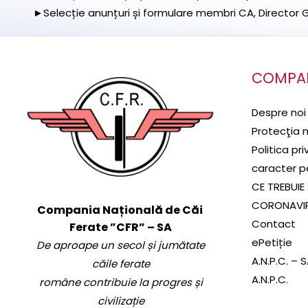
►Selecție anunțuri și formulare membri CA, Director Ge
COMPA
Despre noi
Protecţia 
Politica pr
caracter p
CE TREBUIE 
CORONAVI
Compania Națională de Căi
Contact
Ferate ”CFR” – SA
ePetiție
De aproape un secol și jumătate
A.N.P.C. – 
căile ferate
A.N.P.C.
române contribuie la progres și
civilizație