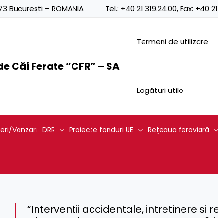
0873 București – ROMANIA
Tel.:
+40 21 319.24.00
, Fax:
+40 21
Termeni de utilizare
e Căi Ferate ”CFR” – SA
Legături utile
ieri/Vanzari
DRR
Proiecte fonduri UE
Reţeaua feroviară
“Interventii accidentale, intretinere si re