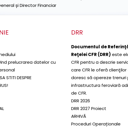
neral și Director Financiar
NIE
DRR
Documentul de Referinţă
mediului
Reţelei CFR (DRR)
este el
ivind prelucrarea datelor cu
CFR pentru a descrie servic
ersonal
care CFR le oferă clienţilor
SA STITI DESPRE
doresc să opereze trenuri
RUS!
infrastructura feroviară a
de CFR.
DRR 2026
SAL
DRR 2027 Proiect
ARHIVĂ
Proceduri Operaționale