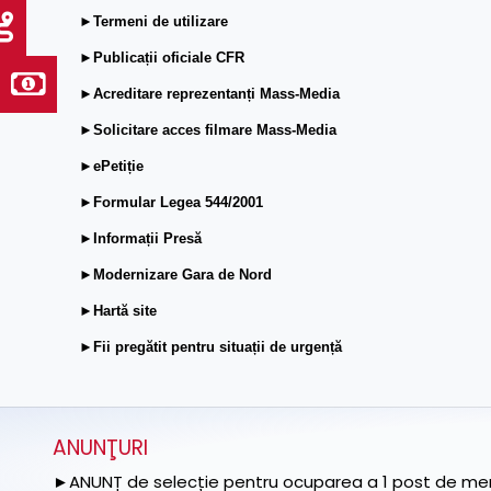
►Termeni de utilizare
►Publicații oficiale CFR
►Acreditare reprezentanți Mass-Media
►Solicitare acces filmare Mass-Media
►ePetiție
►Formular Legea 544/2001
►Informații Presă
►Modernizare Gara de Nord
►Hartă site
►Fii pregătit pentru situații de urgență
ANUNŢURI
►ANUNȚ de selecție pentru ocuparea a 1 post de memb