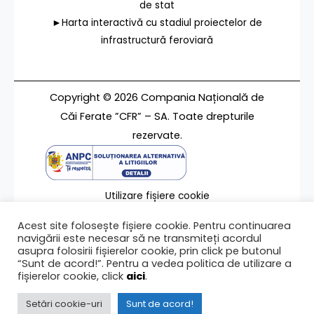
de stat
►Harta interactivă cu stadiul proiectelor de
infrastructură feroviară
Copyright © 2026 Compania Națională de
Căi Ferate ”CFR” – SA. Toate drepturile
rezervate.
Utilizare fișiere cookie
Termeni de utilizare
Acest site folosește fișiere cookie. Pentru continuarea
Contact
navigării este necesar să ne transmiteți acordul
asupra folosirii fișierelor cookie, prin click pe butonul
“Sunt de acord!”. Pentru a vedea politica de utilizare a
fișierelor cookie, click
aici
.
Ultima modificare a paginii 25/06/2021
Setări cookie-uri
Sunt de acord!