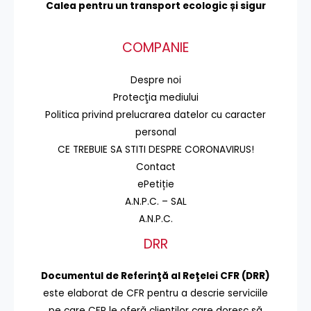
Calea pentru un transport
ecologic și sigur
COMPANIE
Despre noi
Protecţia mediului
Politica privind prelucrarea datelor cu caracter
personal
CE TREBUIE SA STITI DESPRE CORONAVIRUS!
Contact
ePetiție
A.N.P.C. – SAL
A.N.P.C.
DRR
Documentul de Referinţă al Reţelei CFR (DRR)
este elaborat de CFR pentru a descrie serviciile
pe care CFR le oferă clienţilor care doresc să