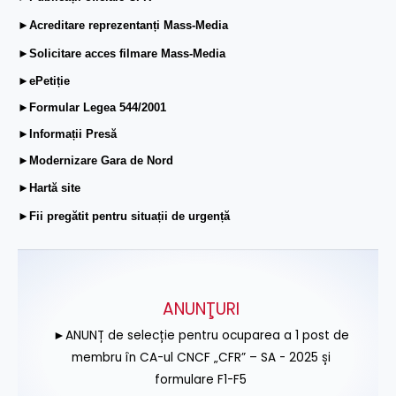
►Acreditare reprezentanți Mass-Media
►Solicitare acces filmare Mass-Media
►ePetiție
►Formular Legea 544/2001
►Informații Presă
►Modernizare Gara de Nord
►Hartă site
►Fii pregătit pentru situații de urgență
ANUNŢURI
►ANUNȚ de selecție pentru ocuparea a 1 post de
membru în CA-ul CNCF „CFR” – SA - 2025 și
formulare F1-F5