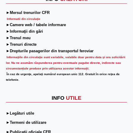
►Mersul trenurilor CFR
Informatii din circulaţie
►Camere web / tabele informare
►Informaţii din gări
►Trenul meu
►Trenuri directe
►Drepturile pasagerilor din transportul feroviar
Informaţiile din circulaţie sunt variabile, valabile doar pentru data şi ora solicitării
lor.
Nu ne asumăm răspunderea pentru eventuale pagube directe, indirecte sau
circumstanțiale produse prin utilizarea acestor informații.
În caz de urgenţe, apelaţi numărul european unic 112. Gratuit în orice reţea de
telefonie.
INFO
UTILE
►Legături utile
►Termeni de utilizare
►Publicații oficiale CFR