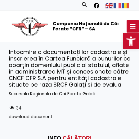
Skip
Search
to
MA
content
Compania Națională de Căi
M
Ferate ”CFR” – SA
Op
Întocmire a documentațiilor cadastrale și
înscrierea în Cartea Funciară a bunurilor ce
aparţin domeniului public al statului, aflate
în administrarea MT şi concesionate către
CNCF CFR S.A pentru entităţi cadastrale
situate pe raza SRCF Galaţi și de evalua
Sucursala Regionala de Cai Ferate Galati
34
download document
INFO
CĂLĂTORI