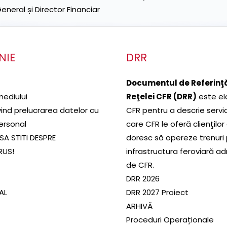
neral și Director Financiar
NIE
DRR
Documentul de Referinţă
mediului
Reţelei CFR (DRR)
este el
ivind prelucrarea datelor cu
CFR pentru a descrie servic
ersonal
care CFR le oferă clienţilor
SA STITI DESPRE
doresc să opereze trenuri
RUS!
infrastructura feroviară a
de CFR.
DRR 2026
SAL
DRR 2027 Proiect
ARHIVĂ
Proceduri Operaționale