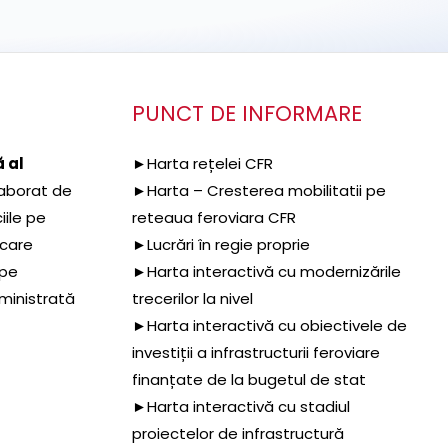
PUNCT DE INFORMARE
 al
►Harta rețelei CFR
aborat de
►Harta – Cresterea mobilitatii pe
iile pe
reteaua feroviara CFR
 care
►Lucrări în regie proprie
 pe
►Harta interactivă cu modernizările
dministrată
trecerilor la nivel
►Harta interactivă cu obiectivele de
investiții a infrastructurii feroviare
finanțate de la bugetul de stat
►Harta interactivă cu stadiul
proiectelor de infrastructură