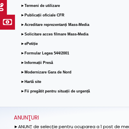
►Termeni de utilizare
►Publicații oficiale CFR
►Acreditare reprezentanți Mass-Media
►Solicitare acces filmare Mass-Media
►ePetiție
►Formular Legea 544/2001
►Informații Presă
►Modernizare Gara de Nord
►Hartă site
►Fii pregătit pentru situații de urgență
ANUNŢURI
►ANUNȚ de selecție pentru ocuparea a 1 post de memb