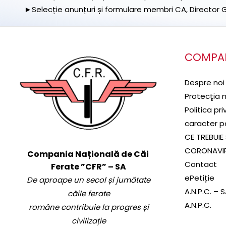
►Selecție anunțuri și formulare membri CA, Director Ge
COMPA
Despre noi
Protecţia 
Politica pr
caracter p
CE TREBUIE 
CORONAVI
Compania Națională de Căi
Contact
Ferate ”CFR” – SA
ePetiție
De aproape un secol și jumătate
A.N.P.C. – 
căile ferate
A.N.P.C.
române contribuie la progres și
civilizație