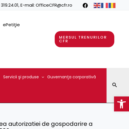
 319.24.01
, E-mail:
OfficeCFR@cfr.ro
ePetiţie
MERSUL TRENURILOR
CFR
Servicii şi produse
Guvernanţa corporativă
Searc
Op
ea autorizatiei de gospodarire a