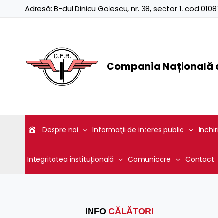
Skip
Adresă:
B-dul Dinicu Golescu, nr. 38, sector 1, cod 01
to
content
Compania Națională d
Despre noi
Informaţii de interes public
Inchir
Integritatea instituțională
Comunicare
Contact
INFO
CĂLĂTORI