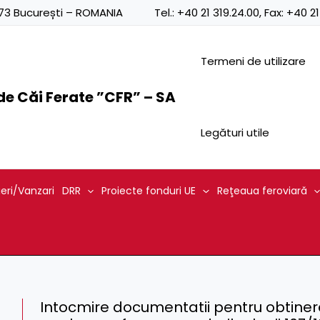
0873 București – ROMANIA
Tel.:
+40 21 319.24.00
, Fax:
+40 21
Termeni de utilizare
e Căi Ferate ”CFR” – SA
Legături utile
ieri/Vanzari
DRR
Proiecte fonduri UE
Reţeaua feroviară
Intocmire documentatii pentru obtiner