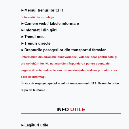
►Mersul trenurilor CFR
Informatii din circulaţie
►Camere web / tabele informare
►Informaţii din gări
►Trenul meu
►Trenuri directe
►Drepturile pasagerilor din transportul feroviar
Informaţiile din circulaţie sunt variabile, valabile doar pentru data şi
ora solicitării lor.
Nu ne asumăm răspunderea pentru eventuale
pagube directe, indirecte sau circumstanțiale produse prin utilizarea
acestor informații.
În caz de urgenţe, apelaţi numărul european unic 112. Gratuit în orice
reţea de telefonie.
INFO
UTILE
►Legături utile