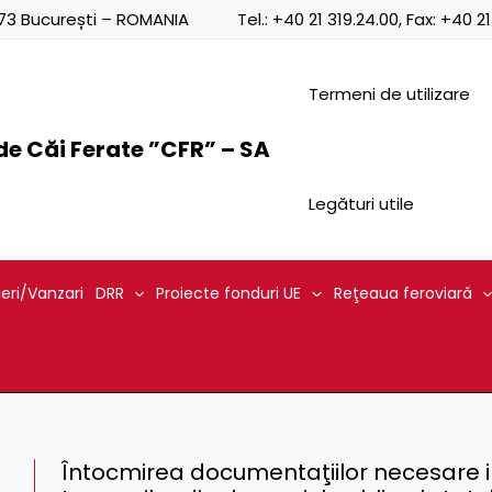
0873 București – ROMANIA
Tel.:
+40 21 319.24.00
, Fax:
+40 21
Termeni de utilizare
e Căi Ferate ”CFR” – SA
Legături utile
ieri/Vanzari
DRR
Proiecte fonduri UE
Reţeaua feroviară
Întocmirea documentaţiilor necesare int