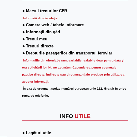
►Mersul trenurilor CFR
Informatii din circulaţie
►Camere web / tabele informare
►Informaţii din gări
►Trenul meu
►Trenuri directe
►Drepturile pasagerilor din transportul feroviar
Informaţiile din circulaţie sunt variabile, valabile doar pentru data şi
ora solicitării lor.
Nu ne asumăm răspunderea pentru eventuale
pagube directe, indirecte sau circumstanțiale produse prin utilizarea
acestor informații.
În caz de urgenţe, apelaţi numărul european unic 112. Gratuit în orice
reţea de telefonie.
INFO
UTILE
►Legături utile