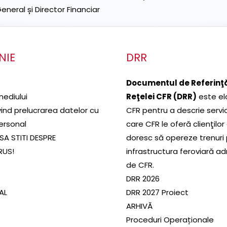
neral și Director Financiar
NIE
DRR
Documentul de Referinţă
mediului
Reţelei CFR (DRR)
este el
ivind prelucrarea datelor cu
CFR pentru a descrie servic
ersonal
care CFR le oferă clienţilor
SA STITI DESPRE
doresc să opereze trenuri
RUS!
infrastructura feroviară a
de CFR.
DRR 2026
SAL
DRR 2027 Proiect
ARHIVĂ
Proceduri Operaționale