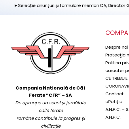
►Selecție anunțuri și formulare membri CA, Director Ge
COMPA
Despre noi
Protecţia 
Politica pr
caracter p
CE TREBUIE 
CORONAVI
Compania Națională de Căi
Contact
Ferate ”CFR” – SA
ePetiție
De aproape un secol și jumătate
A.N.P.C. – 
căile ferate
A.N.P.C.
române contribuie la progres și
civilizație