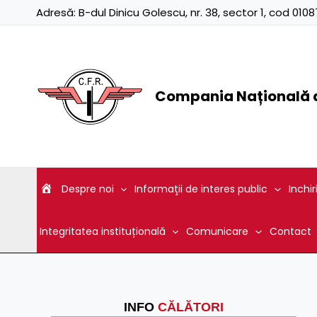
Skip
Adresă:
B-dul Dinicu Golescu, nr. 38, sector 1, cod 01
to
content
Compania Națională d
Despre noi
Informaţii de interes public
Inchir
Integritatea instituțională
Comunicare
Contact
INFO
CĂLĂTORI