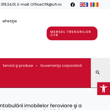
 319.24.01
, E-mail:
OfficeCFR@cfr.ro
ePetiţie
MERSUL TRENURILOR
CFR
Servicii şi produse
Guvernanţa corporativă
Searc
Op
abulării imobilelor feroviare şi a