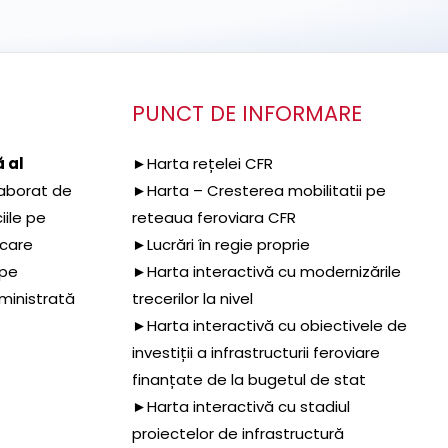
PUNCT DE INFORMARE
 al
►Harta rețelei CFR
aborat de
►Harta – Cresterea mobilitatii pe
iile pe
reteaua feroviara CFR
 care
►Lucrări în regie proprie
 pe
►Harta interactivă cu modernizările
dministrată
trecerilor la nivel
►Harta interactivă cu obiectivele de
investiții a infrastructurii feroviare
finanțate de la bugetul de stat
►Harta interactivă cu stadiul
proiectelor de infrastructură