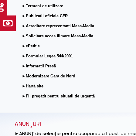
►Termeni de utilizare
►Publicații oficiale CFR
►Acreditare reprezentanți Mass-Media
►Solicitare acces filmare Mass-Media
►ePetiție
►Formular Legea 544/2001
►Informații Presă
►Modernizare Gara de Nord
►Hartă site
►Fii pregătit pentru situații de urgență
ANUNŢURI
►ANUNȚ de selecție pentru ocuparea a 1 post de memb