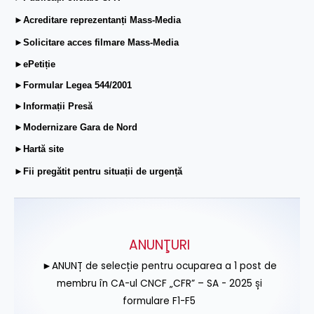
►Acreditare reprezentanți Mass-Media
►Solicitare acces filmare Mass-Media
►ePetiție
►Formular Legea 544/2001
►Informații Presă
►Modernizare Gara de Nord
►Hartă site
►Fii pregătit pentru situații de urgență
ANUNŢURI
►ANUNȚ de selecție pentru ocuparea a 1 post de
membru în CA-ul CNCF „CFR” – SA - 2025 și
formulare F1-F5