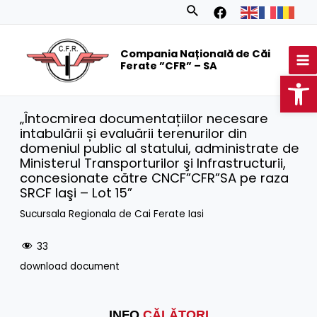
Skip
Search
to
MA
content
Compania Națională de Căi
M
Ferate ”CFR” – SA
Op
„Întocmirea documentațiilor necesare
intabulării și evaluării terenurilor din
domeniul public al statului, administrate de
Ministerul Transporturilor şi Infrastructurii,
concesionate către CNCF”CFR”SA pe raza
SRCF Iaşi – Lot 15”
Sucursala Regionala de Cai Ferate Iasi
33
download document
INFO
CĂLĂTORI