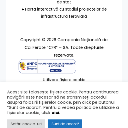
de stat
►Harta interactivă cu stadiul proiectelor de
infrastructură feroviară
Copyright © 2026 Compania Națională de
Căi Ferate ”CFR” – SA. Toate drepturile
rezervate.
Utilizare fișiere cookie
Termeni de utilizare
Acest site folosește fișiere cookie. Pentru continuarea
Contact
navigării este necesar să ne transmiteți acordul
asupra folosirii fișierelor cookie, prin click pe butonul
“Sunt de acord!”. Pentru a vedea politica de utilizare a
fișierelor cookie, click
aici
.
Ultima modificare a paginii 08/04/2024
Setări cookie-uri
Sunt de acord!