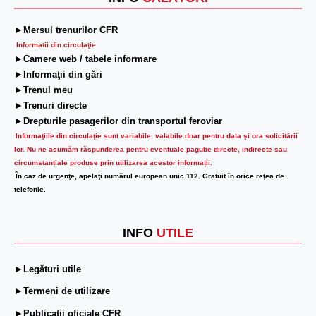
►Mersul trenurilor CFR
Informatii din circulaţie
►Camere web / tabele informare
►Informaţii din gări
►Trenul meu
►Trenuri directe
►Drepturile pasagerilor din transportul feroviar
Informaţiile din circulaţie sunt variabile, valabile doar pentru data şi ora solicitării
lor.
Nu ne asumăm răspunderea pentru eventuale pagube directe, indirecte sau
circumstanțiale produse prin utilizarea acestor informații.
În caz de urgenţe, apelaţi numărul european unic 112. Gratuit în orice reţea de
telefonie.
INFO
UTILE
►Legături utile
►Termeni de utilizare
►Publicații oficiale CFR