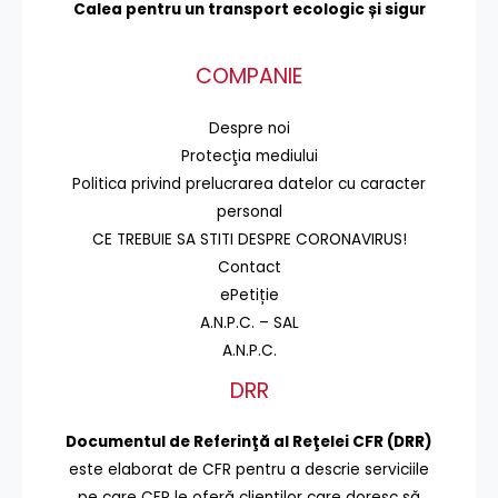
Calea pentru un transport
ecologic și sigur
COMPANIE
Despre noi
Protecţia mediului
Politica privind prelucrarea datelor cu caracter
personal
CE TREBUIE SA STITI DESPRE CORONAVIRUS!
Contact
ePetiție
A.N.P.C. – SAL
A.N.P.C.
DRR
Documentul de Referinţă al Reţelei CFR (DRR)
este elaborat de CFR pentru a descrie serviciile
pe care CFR le oferă clienţilor care doresc să